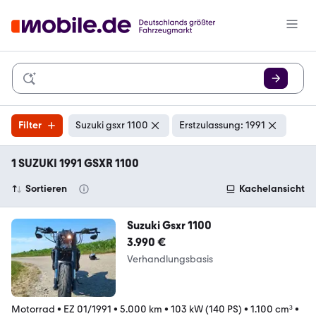
Filter
Suzuki gsxr 1100
Erstzulassung: 1991
1 SUZUKI 1991 GSXR 1100
Sortieren
Kachelansicht
Suzuki Gsxr 1100
3.990 €
Verhandlungsbasis
Motorrad
•
EZ 01/1991
•
5.000 km
•
103 kW (140 PS)
•
1.100 cm³
•