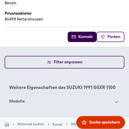
Benzin
Privatanbieter
86498 Kettershausen
Kontakt
Parken
Filter anpassen
Weitere Eigenschaften des
SUZUKI 1991 GSXR 1100
Modelle
Suzuki Address 110
Suzuki Address 125
Suzuki AVENIS 125
Suzuki B-King
Suche speichern
Motorrad suchen
Suzuki
1991
Gsxr 1100