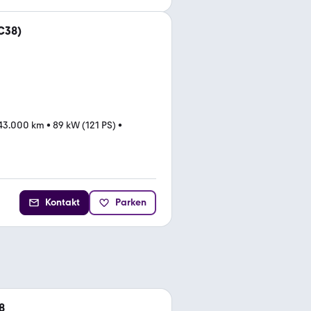
C38)
43.000 km
•
89 kW (121 PS)
•
Kontakt
Parken
8