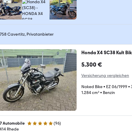
758 Cavertitz, Privatanbieter
Honda X4 SC38 Kult Bik
5.300 €
Versicherung vergleichen
Naked Bike
•
EZ 06/1999
•
1.284 cm³
•
Benzin
7 Automobile
(
96
)
5 Sterne
414 Rhede