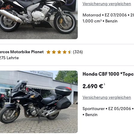
Versicherung vergleichen
Motorrad
•
EZ 07/2006
•
2
1.000 cm³
•
Benzin
rcos Motorbike Planet
(
326
)
4.7 Sterne
275 Lehrte
Honda CBF 1000 *Topc
¹
2.690 €
Versicherung vergleichen
Sporttourer
•
EZ 05/2006
•
Benzin