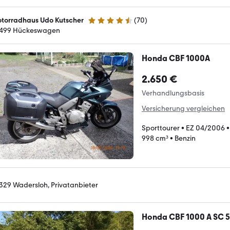
torradhaus Udo Kutscher
(
70
)
4.5 Sterne
499 Hückeswagen
Honda CBF 1000A
2.650 €
Verhandlungsbasis
Versicherung vergleichen
Sporttourer
•
EZ 04/2006
998 cm³
•
Benzin
329 Wadersloh, Privatanbieter
Honda CBF 1000 A SC 