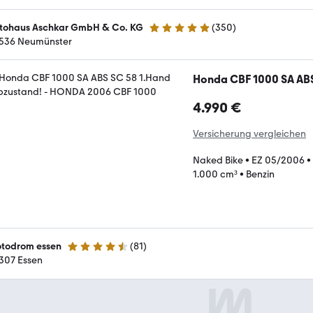
tohaus Aschkar GmbH & Co. KG
(
350
)
4.8 Sterne
536 Neumünster
Honda CBF 1000 SA ABS
4.990 €
Versicherung vergleichen
Naked Bike
•
EZ 05/2006
•
1.000 cm³
•
Benzin
todrom essen
(
81
)
4.6 Sterne
307 Essen