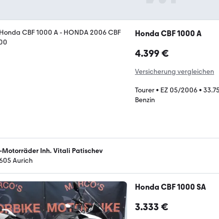
Honda CBF 1000 A
4.399 €
Versicherung vergleichen
Tourer
•
EZ 05/2006
•
33.7
Benzin
-Motorräder Inh. Vitali Patischev
605 Aurich
Honda CBF 1000 SA
3.333 €