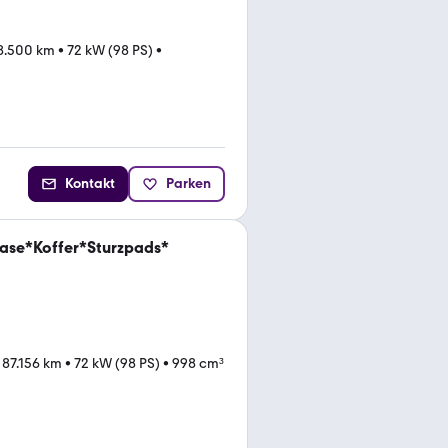
8.500 km
•
72 kW (98 PS)
•
Kontakt
Parken
ase*Koffer*Sturzpads*
•
87.156 km
•
72 kW (98 PS)
•
998 cm³