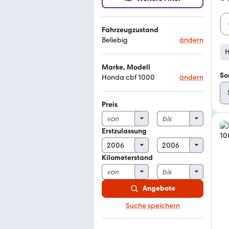
Fahrzeugzustand
Beliebig
ändern
H
Marke, Modell
So
Honda cbf 1000
ändern
Preis
Erstzulassung
Kilometerstand
Angebote
Suche speichern