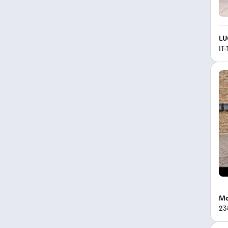
LU
IT
Mo
23