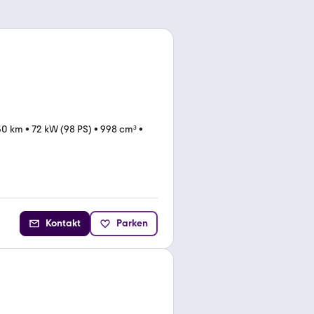
50 km
•
72 kW (98 PS)
•
998 cm³
•
Kontakt
Parken