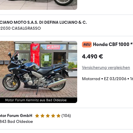
CIANO MOTO S.A.S. DI DEFINA LUCIANO & C.
-12030 CASALGRASSO
Honda CBF 1000 *
NEU
4.490 €
Versicherung vergleichen
Motorrad
•
EZ 03/2006
•
1
tor Forum GmbH
(
106
)
5 Sterne
843 Bad Oldesloe