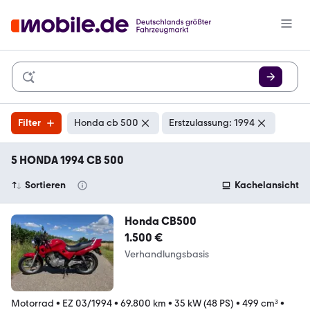
Filter
Honda cb 500
Erstzulassung: 1994
5 HONDA 1994 CB 500
Sortieren
Kachelansicht
Honda CB500
1.500 €
Verhandlungsbasis
Motorrad
•
EZ 03/1994
•
69.800 km
•
35 kW (48 PS)
•
499 cm³
•