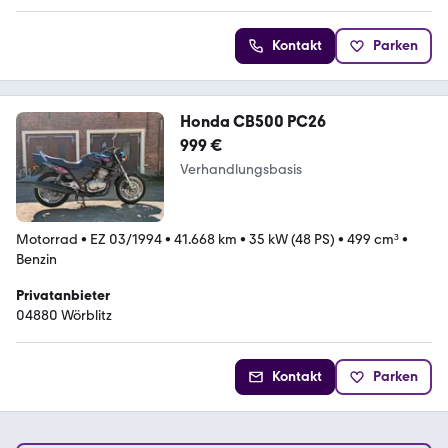
Kontakt
Parken
Honda CB500 PC26
999 €
Verhandlungsbasis
Motorrad
•
EZ 03/1994
•
41.668 km
•
35 kW (48 PS)
•
499 cm³
•
Benzin
Privatanbieter
04880 Wörblitz
Kontakt
Parken