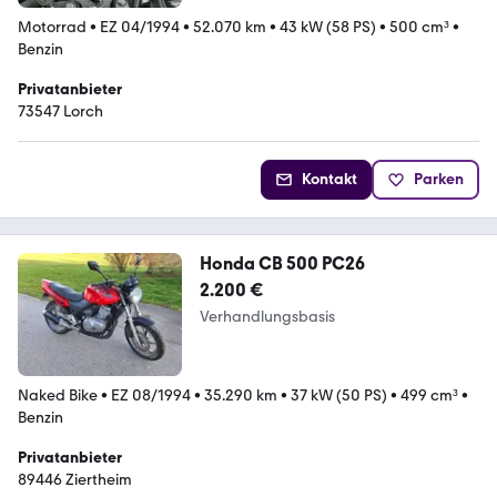
Motorrad
•
EZ 04/1994
•
52.070 km
•
43 kW (58 PS)
•
500 cm³
•
Benzin
Privatanbieter
73547 Lorch
Kontakt
Parken
Honda CB 500 PC26
2.200 €
Verhandlungsbasis
Naked Bike
•
EZ 08/1994
•
35.290 km
•
37 kW (50 PS)
•
499 cm³
•
Benzin
Privatanbieter
89446 Ziertheim