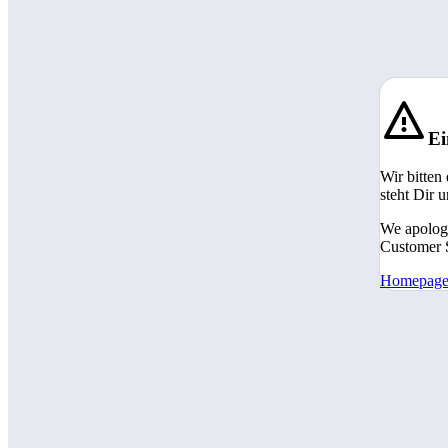
Ei
Wir bitten
steht Dir 
We apologi
Customer S
Homepag