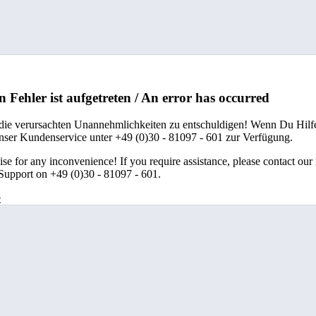
n Fehler ist aufgetreten / An error has occurred
 die verursachten Unannehmlichkeiten zu entschuldigen! Wenn Du Hilfe
unser Kundenservice unter +49 (0)30 - 81097 - 601 zur Verfügung.
se for any inconvenience! If you require assistance, please contact our
upport on +49 (0)30 - 81097 - 601.
e