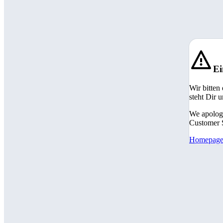
Ei
Wir bitten
steht Dir 
We apologi
Customer S
Homepag