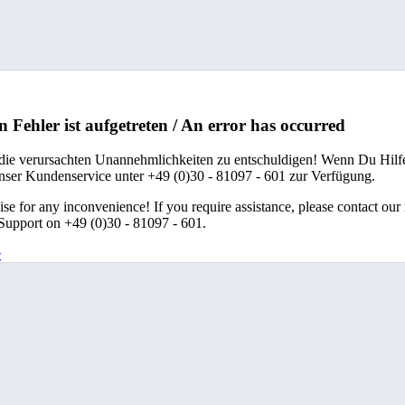
n Fehler ist aufgetreten / An error has occurred
 die verursachten Unannehmlichkeiten zu entschuldigen! Wenn Du Hilfe
unser Kundenservice unter +49 (0)30 - 81097 - 601 zur Verfügung.
se for any inconvenience! If you require assistance, please contact our
upport on +49 (0)30 - 81097 - 601.
e