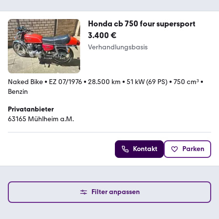
Honda cb 750 four supersport
3.400 €
Verhandlungsbasis
Naked Bike
•
EZ 07/1976
•
28.500 km
•
51 kW (69 PS)
•
750 cm³
•
Benzin
Privatanbieter
63165 Mühlheim a.M.
Kontakt
Parken
Filter anpassen