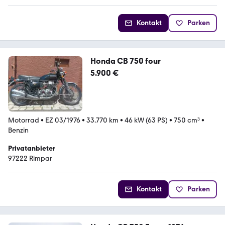
Kontakt
Parken
Honda CB 750 four
5.900 €
Motorrad
•
EZ 03/1976
•
33.770 km
•
46 kW (63 PS)
•
750 cm³
•
Benzin
Privatanbieter
97222 Rimpar
Kontakt
Parken