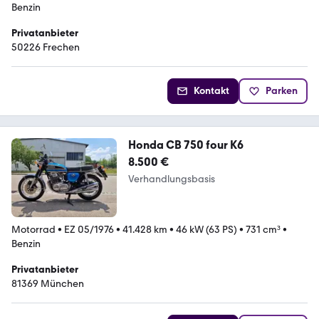
Benzin
Privatanbieter
50226 Frechen
Kontakt
Parken
Honda CB 750 four K6
8.500 €
Verhandlungsbasis
Motorrad
•
EZ 05/1976
•
41.428 km
•
46 kW (63 PS)
•
731 cm³
•
Benzin
Privatanbieter
81369 München