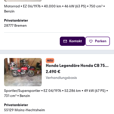
Motorrad
•
EZ 06/1976
•
40.000 km
•
46 kW (63 PS)
•
750 cm³
•
Benzin
Privatanbieter
28777 Bremen
Kontakt
Parken
NEU
Honda Legendäre Honda CB 750
F1
2.490 €
Verhandlungsbasis
Sportler/Supersportler
•
EZ 04/1976
•
52.286 km
•
49 kW (67 PS)
•
731 cm³
•
Benzin
Privatanbieter
55129 Mainz-Hechtsheim