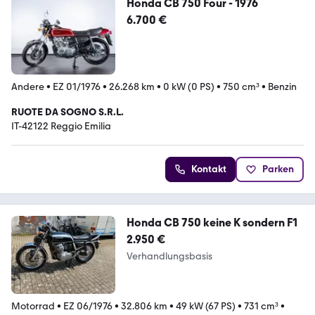
Honda CB 750 Four - 1976
6.700 €
Andere
•
EZ 01/1976
•
26.268 km
•
0 kW (0 PS)
•
750 cm³
•
Benzin
RUOTE DA SOGNO S.R.L.
IT-42122 Reggio Emilia
Kontakt
Parken
Honda CB 750 keine K sondern F1
2.950 €
Verhandlungsbasis
Motorrad
•
EZ 06/1976
•
32.806 km
•
49 kW (67 PS)
•
731 cm³
•