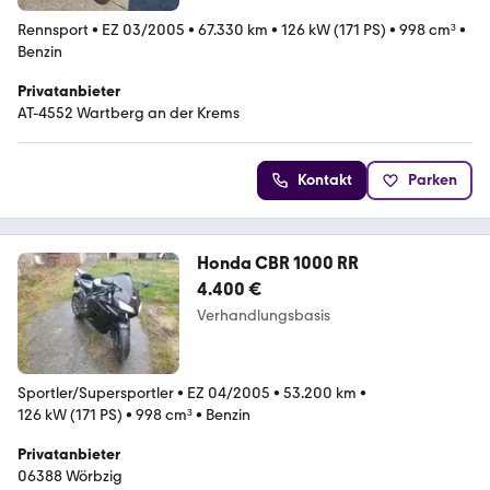
Rennsport
•
EZ 03/2005
•
67.330 km
•
126 kW (171 PS)
•
998 cm³
•
Benzin
Privatanbieter
AT-4552 Wartberg an der Krems
Kontakt
Parken
Honda CBR 1000 RR
4.400 €
Verhandlungsbasis
Sportler/Supersportler
•
EZ 04/2005
•
53.200 km
•
126 kW (171 PS)
•
998 cm³
•
Benzin
Privatanbieter
06388 Wörbzig