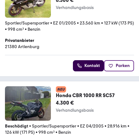
6.500 €
Verhandlungsbasis
Sportler/Supersportler
•
EZ 01/2005
•
23.560 km
•
127 kW (173 PS)
•
998 cm³
•
Benzin
Privatanbieter
21380 Artlenburg
Kontakt
Parken
NEU
Honda CBR 1000 RR SC57
4.300 €
Verhandlungsbasis
Beschädigt
•
Sportler/Supersportler
•
EZ 04/2005
•
28.916 km
•
126 kW (171 PS)
•
998 cm³
•
Benzin