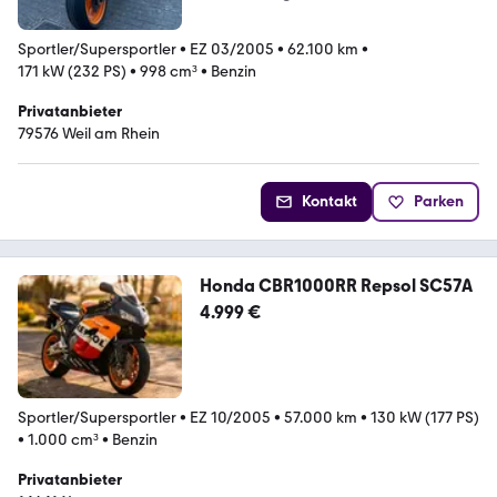
Sportler/Supersportler
•
EZ 03/2005
•
62.100 km
•
171 kW (232 PS)
•
998 cm³
•
Benzin
Privatanbieter
79576 Weil am Rhein
Kontakt
Parken
Honda CBR1000RR Repsol SC57A
4.999 €
Sportler/Supersportler
•
EZ 10/2005
•
57.000 km
•
130 kW (177 PS)
•
1.000 cm³
•
Benzin
Privatanbieter