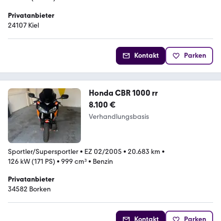
Privatanbieter
24107 Kiel
Kontakt
Parken
Honda CBR 1000 rr
8.100 €
Verhandlungsbasis
Sportler/Supersportler
•
EZ 02/2005
•
20.683 km
•
126 kW (171 PS)
•
999 cm³
•
Benzin
Privatanbieter
34582 Borken
Kontakt
Parken