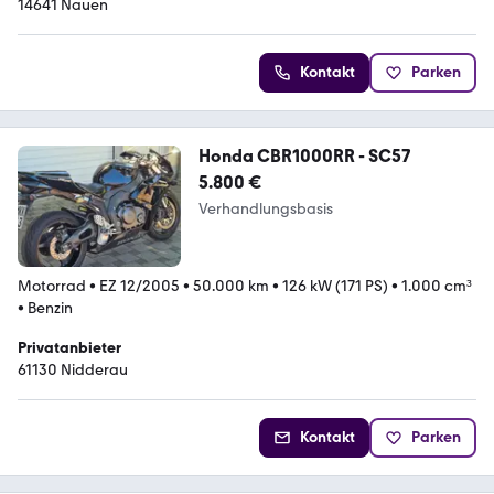
14641 Nauen
Kontakt
Parken
Honda CBR1000RR - SC57
5.800 €
Verhandlungsbasis
Motorrad
•
EZ 12/2005
•
50.000 km
•
126 kW (171 PS)
•
1.000 cm³
•
Benzin
Privatanbieter
61130 Nidderau
Kontakt
Parken