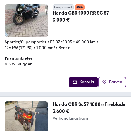
Gesponsert
NEU
Honda CBR 1000 RR SC 57
3.000 €
Sportler/Supersportler
•
EZ 03/2005
•
42.000 km
•
126 kW (171 PS)
•
1.000 cm³
•
Benzin
Privatanbieter
41379 Brüggen
Kontakt
Parken
Honda CBR Sc57 1000rr Fireblade
3.600 €
Verhandlungsbasis