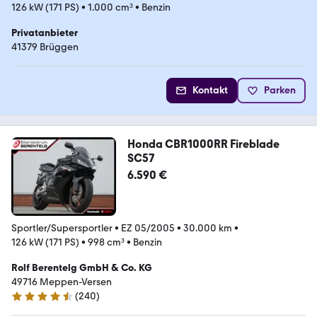
126 kW (171 PS)
•
1.000 cm³
•
Benzin
Privatanbieter
41379 Brüggen
Kontakt
Parken
Honda CBR1000RR Fireblade
SC57
6.590 €
Sportler/Supersportler
•
EZ 05/2005
•
30.000 km
•
126 kW (171 PS)
•
998 cm³
•
Benzin
Rolf Berentelg GmbH & Co. KG
49716 Meppen-Versen
(
240
)
4.7 Sterne