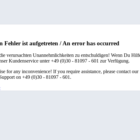
n Fehler ist aufgetreten / An error has occurred
 die verursachten Unannehmlichkeiten zu entschuldigen! Wenn Du Hilfe
unser Kundenservice unter +49 (0)30 - 81097 - 601 zur Verfügung.
se for any inconvenience! If you require assistance, please contact our
upport on +49 (0)30 - 81097 - 601.
e