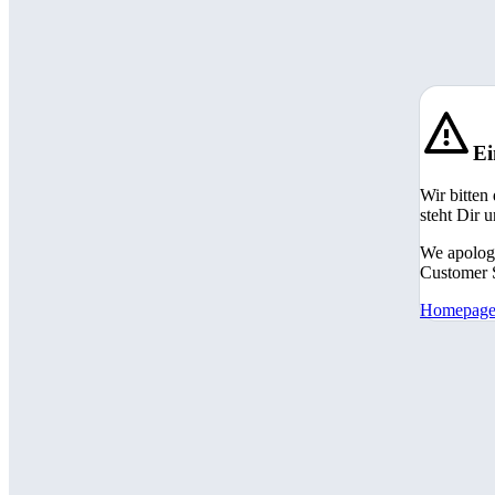
Ei
Wir bitten
steht Dir 
We apologi
Customer S
Homepag