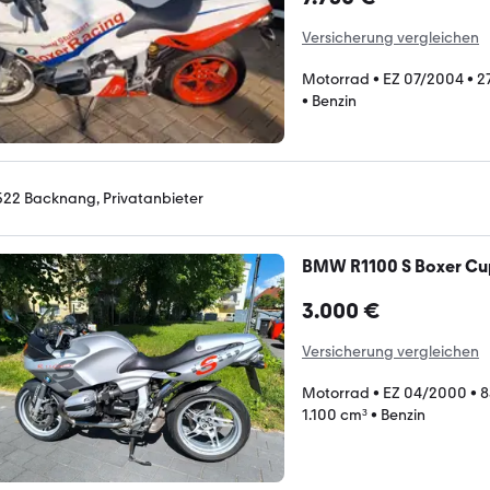
Versicherung vergleichen
Motorrad
•
EZ 07/2004
•
2
•
Benzin
522 Backnang, Privatanbieter
BMW R1100 S Boxer Cu
3.000 €
Versicherung vergleichen
Motorrad
•
EZ 04/2000
•
8
1.100 cm³
•
Benzin