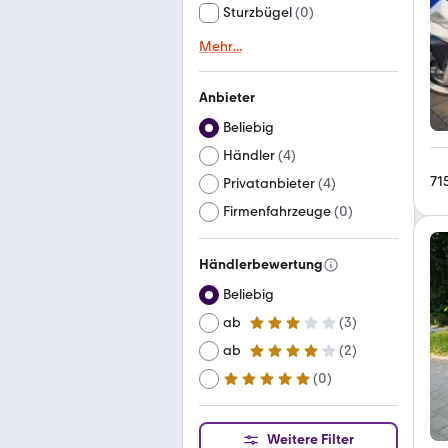
Sturzbügel
(
0
)
Mehr
...
Anbieter
Beliebig
Händler
(
4
)
71
Privatanbieter
(
4
)
Firmenfahrzeuge
(
0
)
Händlerbewertung
Beliebig
ab
(
3
)
3 Sterne
ab
(
2
)
4 Sterne
(
0
)
ab
5 Sterne
Weitere Filter