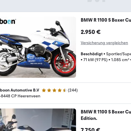
BMW R 1100 S Boxer C
2.950 €
Versicherung vergleichen
Beschädigt
•
Sportler/Supe
•
71 kW (97 PS)
•
1.085 cm³
boon Automotive B.V
(
244
)
4.7 Sterne
-8448 CP Heerenveen
BMW R 1100 S Boxer Cu
Edition.
7.750 €