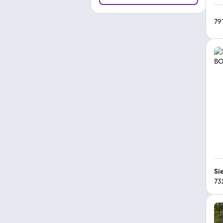
79
Si
73