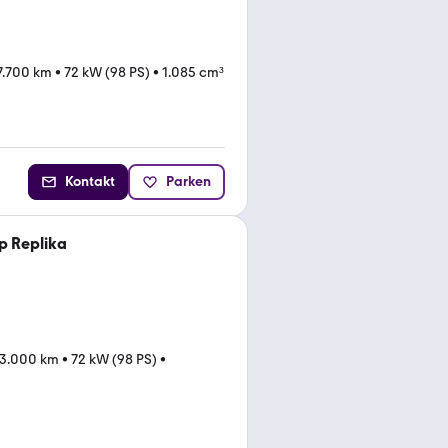
7.700 km
•
72 kW (98 PS)
•
1.085 cm³
Kontakt
Parken
p Replika
3.000 km
•
72 kW (98 PS)
•