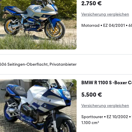
2.750 €
Versicherung vergleichen
Motorrad
•
EZ 04/2001
•
6
606 Seitingen-Oberflacht, Privatanbieter
BMW R 1100 S -Boxer C
5.500 €
Versicherung vergleichen
Sporttourer
•
EZ 10/2002
•
1.100 cm³