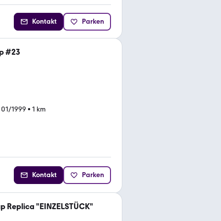
Kontakt
Parken
p #23
 01/1999
•
1 km
Kontakt
Parken
up Replica "EINZELSTÜCK"