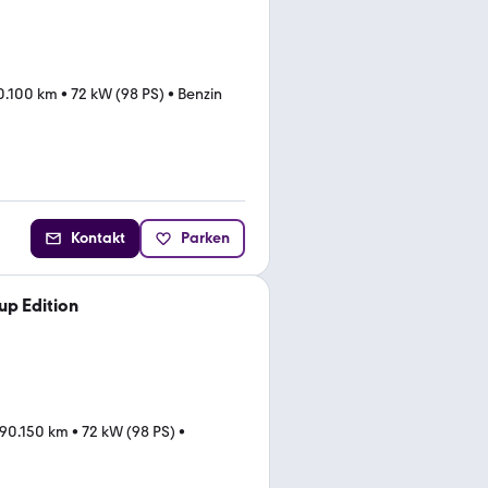
0.100 km
•
72 kW (98 PS)
•
Benzin
Kontakt
Parken
up Edition
90.150 km
•
72 kW (98 PS)
•