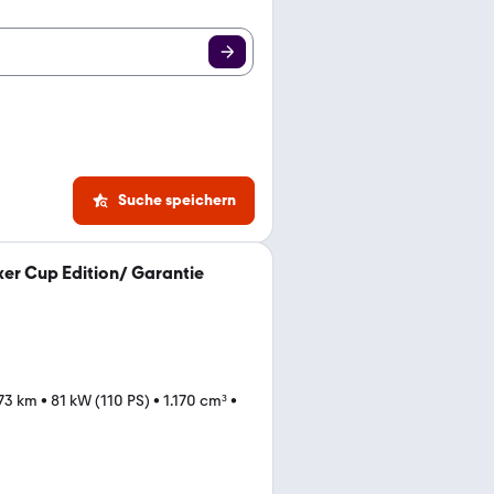
Suche speichern
er Cup Edition/ Garantie
73 km
•
81 kW (110 PS)
•
1.170 cm³
•