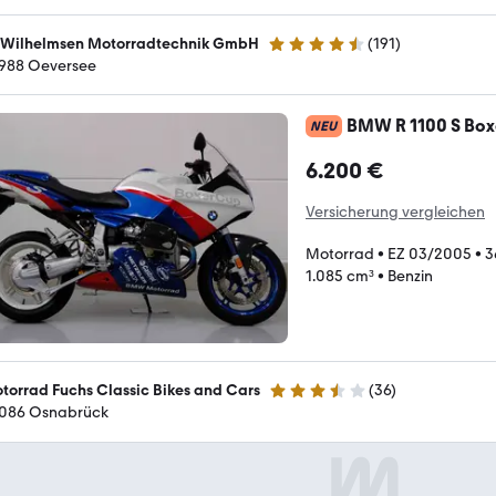
 Wilhelmsen Motorradtechnik GmbH
(
191
)
4.6 Sterne
988 Oeversee
BMW R 1100 S Boxe
NEU
6.200 €
Versicherung vergleichen
Motorrad
•
EZ 03/2005
•
3
1.085 cm³
•
Benzin
torrad Fuchs Classic Bikes and Cars
(
36
)
3.7 Sterne
086 Osnabrück