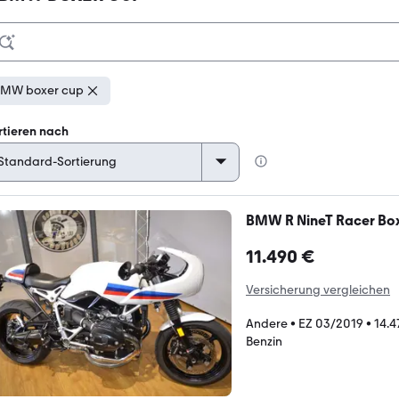
MW boxer cup
rtieren nach
BMW R NineT Racer Box
11.490 €
Versicherung vergleichen
Andere
•
EZ 03/2019
•
14.4
Benzin