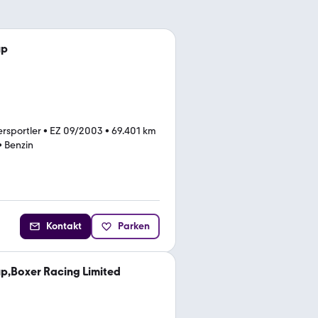
up
rsportler
•
EZ 09/2003
•
69.401 km
•
Benzin
Kontakt
Parken
p,Boxer Racing Limited