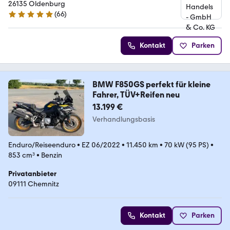
26135 Oldenburg
(
66
)
4.9 Sterne
Kontakt
Parken
BMW F850GS perfekt für kleine
Fahrer, TÜV+Reifen neu
13.199 €
Verhandlungsbasis
Enduro/Reiseenduro
•
EZ 06/2022
•
11.450 km
•
70 kW (95 PS)
•
853 cm³
•
Benzin
Privatanbieter
09111 Chemnitz
Kontakt
Parken