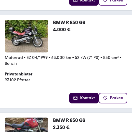
Kontakt
Parken
BMW R 850 GS
4.000 €
Motorrad
•
EZ 04/1999
•
63.000 km
•
52 kW (71 PS)
•
850 cm³
•
Benzin
Privatanbieter
93102 Pfatter
Kontakt
Parken
BMW R 850 GS
2.350 €