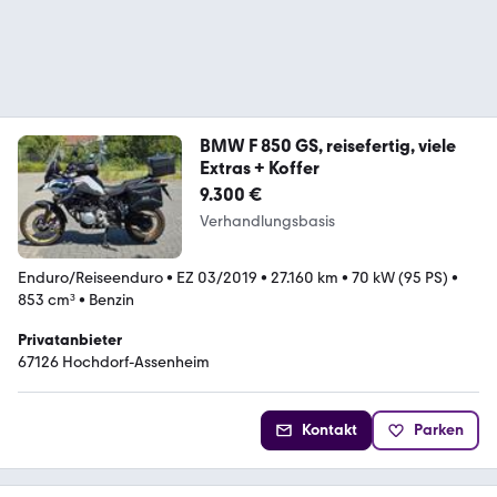
BMW F 850 GS, reisefertig, viele
Extras + Koffer
9.300 €
Verhandlungsbasis
Enduro/Reiseenduro
•
EZ 03/2019
•
27.160 km
•
70 kW (95 PS)
•
853 cm³
•
Benzin
Privatanbieter
67126 Hochdorf-Assenheim
Kontakt
Parken