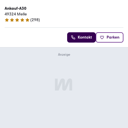
Ankauf-A30
49324 Melle
(
298
)
4.8 Sterne
Kontakt
Parken