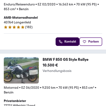
Enduro/Reiseenduro
•
EZ 02/2020
•
16.563 km
•
70 kW (95 PS)
•
853 cm³
•
Benzin
AMB-Motorradhandel
40764 Langenfeld
(
182
)
4.9 Sterne
Kontakt
Parken
BMW F 850 GS Style Rallye
10.500 €
Verhandlungsbasis
Motorrad
•
EZ 06/2020
•
9.250 km
•
70 kW (95 PS)
•
853 cm³
•
Benzin
Privatanbieter
77731 Willstätt/ Sand