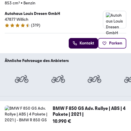
853 cm³
•
Benzin
Autohaus Louis Dresen GmbH
47877 Willich
(
319
)
4.6 Sterne
Kontakt
Parken
Ähnliche Fahrzeuge des Anbieters
BMW F 850 GS Adv. Rallye | ABS | 4
Pakete | 2021 |
10.990 €