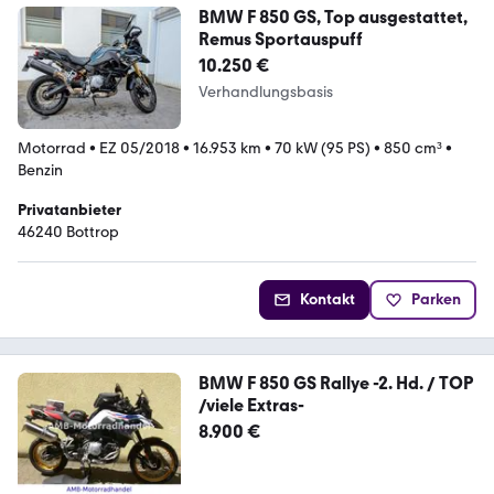
BMW F 850 GS, Top ausgestattet,
Remus Sportauspuff
10.250 €
Verhandlungsbasis
Motorrad
•
EZ 05/2018
•
16.953 km
•
70 kW (95 PS)
•
850 cm³
•
Benzin
Privatanbieter
46240 Bottrop
Kontakt
Parken
BMW F 850 GS Rallye -2. Hd. / TOP
/viele Extras-
8.900 €