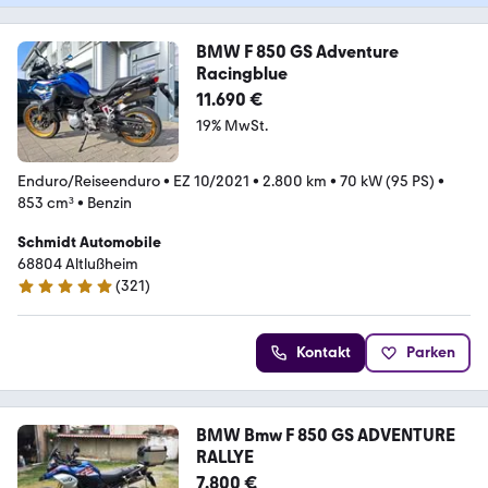
BMW F 850 GS Adventure
Racingblue
11.690 €
19% MwSt.
Enduro/Reiseenduro
•
EZ 10/2021
•
2.800 km
•
70 kW (95 PS)
•
853 cm³
•
Benzin
Schmidt Automobile
68804 Altlußheim
(
321
)
5 Sterne
Kontakt
Parken
BMW Bmw F 850 GS ADVENTURE
RALLYE
7.800 €