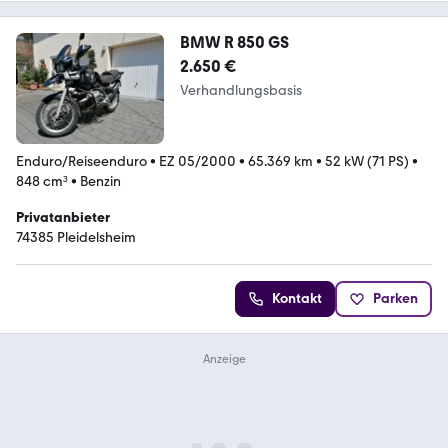
BMW R 850 GS
2.650 €
Verhandlungsbasis
Enduro/Reiseenduro
•
EZ 05/2000
•
65.369 km
•
52 kW (71 PS)
•
848 cm³
•
Benzin
Privatanbieter
74385 Pleidelsheim
Kontakt
Parken