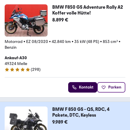
BMW F850 GS Adventure Rally A2
Koffer volle Hütte!
8.899 €
Motorrad
•
EZ 08/2020
•
42.840 km
•
35 kW (48 PS)
•
853 cm³
•
Benzin
Ankauf-A30
49324 Melle
(
298
)
4.8 Sterne
Kontakt
Parken
BMW F 850 GS - QS, RDC, 4
Pakete, DTC, Keyless
9.989 €