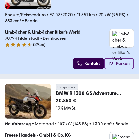
Enduro/Reiseenduro
•
EZ 03/2020
•
11.551 km
•
70 kW (95 PS)
•
853 cm³
•
Benzin
Limbächer & Limbächer Biker's World
70794 Filderstadt - Bernhausen
(
2956
)
4.7 Sterne
Kontakt
Parken
Gesponsert
BMW R 1300 GS Adventure
Bestellung ab 20.850 EUR!
20.850 €
19% MwSt.
Neufahrzeug
•
Motorrad
•
107 kW (145 PS)
•
1.300 cm³
•
Benzin
Freese Handels - GmbH & Co. KG