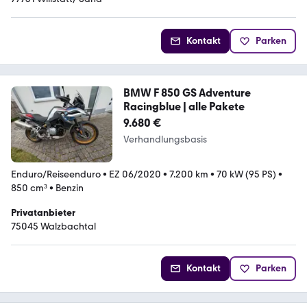
Kontakt
Parken
BMW F 850 GS Adventure
Racingblue | alle Pakete
9.680 €
Verhandlungsbasis
Enduro/Reiseenduro
•
EZ 06/2020
•
7.200 km
•
70 kW (95 PS)
•
850 cm³
•
Benzin
Privatanbieter
75045 Walzbachtal
Kontakt
Parken