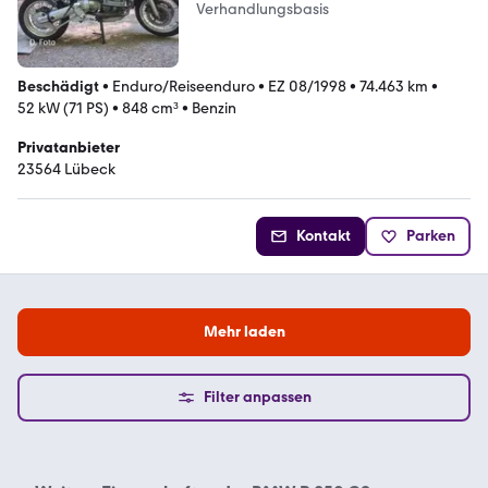
Verhandlungsbasis
Beschädigt
•
Enduro/Reiseenduro
•
EZ 08/1998
•
74.463 km
•
52 kW (71 PS)
•
848 cm³
•
Benzin
Privatanbieter
23564 Lübeck
Kontakt
Parken
Mehr laden
Filter anpassen