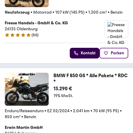
Neufahrzeug
•
Motorrad
•
107 kW (145 PS)
•
1.300 cm³
•
Benzin
Freese Handels - GmbH & Co. KG
26135 Oldenburg
(
66
)
4.9 Sterne
Kontakt
Parken
BMW F 850 GS * Alle Pakete * RDC
*
13.290 €
19% MwSt.
Enduro/Reiseenduro
•
EZ 02/2024
•
2.041 km
•
70 kW (95 PS)
•
850 cm³
•
Benzin
Erwin Martin GmbH