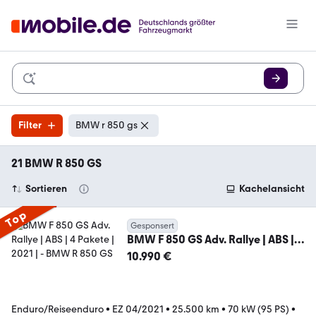
Filter
BMW r 850 gs
21 BMW R 850 GS
Sortieren
Kachelansicht
Top
Gesponsert
BMW F 850 GS Adv. Rallye | ABS | 4
Pakete | 2021 |
10.990 €
Enduro/Reiseenduro
•
EZ 04/2021
•
25.500 km
•
70 kW (95 PS)
•