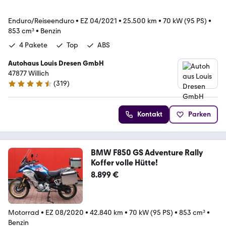
Enduro/Reiseenduro
•
EZ 04/2021
•
25.500 km
•
70 kW (95 PS)
•
853 cm³
•
Benzin
4 Pakete
Top
ABS
Autohaus Louis Dresen GmbH
47877 Willich
(
319
)
4.6 Sterne
Kontakt
Parken
BMW F850 GS Adventure Rally
Koffer volle Hütte!
8.899 €
Motorrad
•
EZ 08/2020
•
42.840 km
•
70 kW (95 PS)
•
853 cm³
•
Benzin