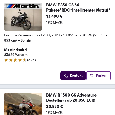
BMW F 850 GS *4
Pakete*RDC*Intelligenter Notruf*
13.490 €
19% MwSt.
Enduro/Reiseenduro
•
EZ 03/2023
•
10.051 km
•
70 kW (95 PS)
•
853 cm³
•
Benzin
Martin GmbH
83629 Weyarn
(
393
)
4.6 Sterne
Kontakt
Parken
BMW R 1300 GS Adventure
Bestellung ab 20.850 EUR!
20.850 €
19% MwSt.