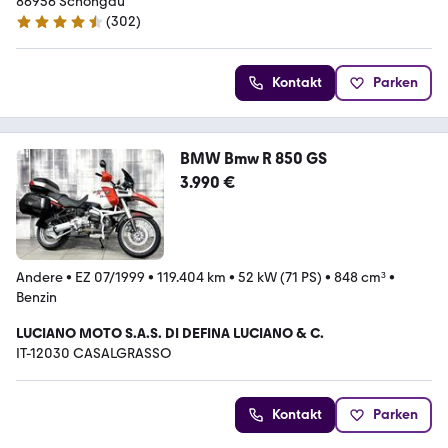
86956 Schongau
(
302
)
4.7 Sterne
Kontakt
Parken
BMW Bmw R 850 GS
3.990 €
Andere
•
EZ 07/1999
•
119.404 km
•
52 kW (71 PS)
•
848 cm³
•
Benzin
LUCIANO MOTO S.A.S. DI DEFINA LUCIANO & C.
IT-12030 CASALGRASSO
Kontakt
Parken