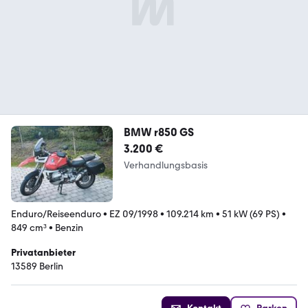
BMW r850 GS
3.200 €
Verhandlungsbasis
Enduro/Reiseenduro
•
EZ 09/1998
•
109.214 km
•
51 kW (69 PS)
•
849 cm³
•
Benzin
Privatanbieter
13589 Berlin