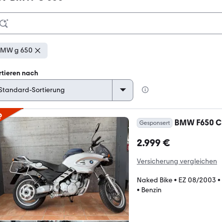
BMW g 650
rtieren nach
p
BMW F650 CS 
Gesponsert
2.999 €
Versicherung vergleichen
Naked Bike
•
EZ 08/2003
•
•
Benzin