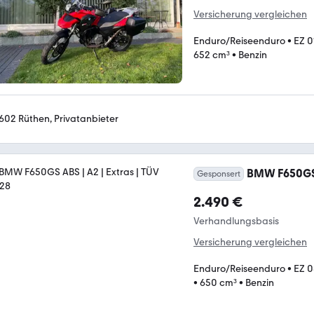
Versicherung vergleichen
Enduro/Reiseenduro
•
EZ 0
652 cm³
•
Benzin
602 Rüthen, Privatanbieter
BMW F650GS A
Gesponsert
2.490 €
Verhandlungsbasis
Versicherung vergleichen
Enduro/Reiseenduro
•
EZ 
•
650 cm³
•
Benzin