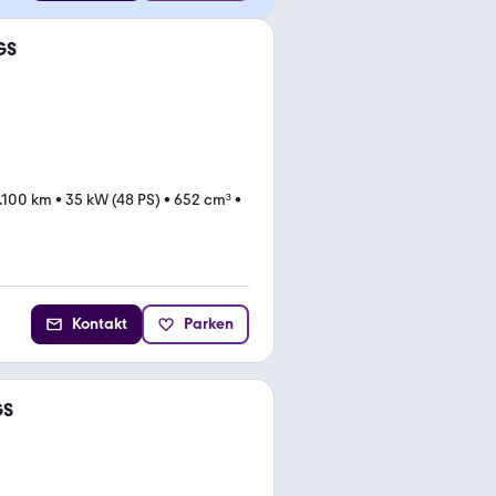
GS
.100 km
•
35 kW (48 PS)
•
652 cm³
•
Kontakt
Parken
GS