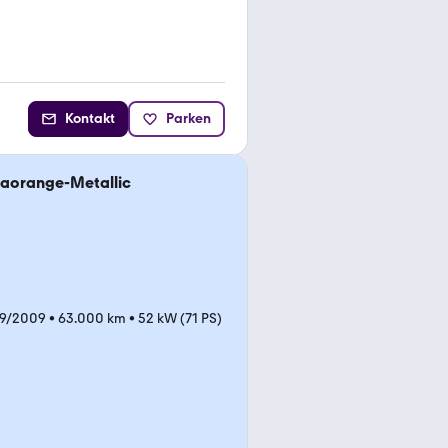
Kontakt
Parken
aorange-Metallic
09/2009
•
63.000 km
•
52 kW (71 PS)