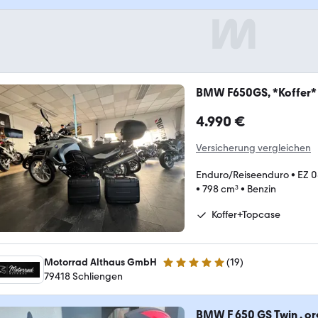
BMW F650GS, *Koffer* 
4.990 €
Versicherung vergleichen
Enduro/Reiseenduro
•
EZ 
•
798 cm³
•
Benzin
Koffer+Topcase
Motorrad Althaus GmbH
(
19
)
5 Sterne
79418 Schliengen
BMW F 650 GS Twin , or