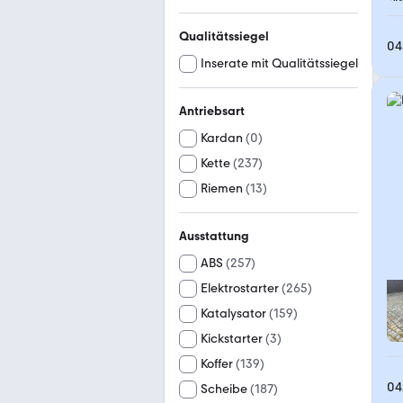
Qualitätssiegel
04
Inserate mit Qualitätssiegel
Antriebsart
Kardan
(
0
)
Kette
(
237
)
Riemen
(
13
)
Ausstattung
ABS
(
257
)
Elektrostarter
(
265
)
Katalysator
(
159
)
Kickstarter
(
3
)
Koffer
(
139
)
04
Scheibe
(
187
)