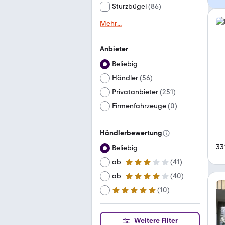
Sturzbügel
(
86
)
Mehr
...
Anbieter
Beliebig
Händler
(
56
)
Privatanbieter
(
251
)
Firmenfahrzeuge
(
0
)
Händlerbewertung
33
Beliebig
ab
(
41
)
3 Sterne
ab
(
40
)
4 Sterne
(
10
)
ab
5 Sterne
Weitere Filter