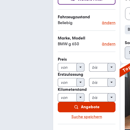
Fahrzeugzustand
Beliebig
ändern
Marke, Modell
So
BMW g 650
ändern
Preis
To
Erstzulassung
Kilometerstand
Angebote
Suche speichern