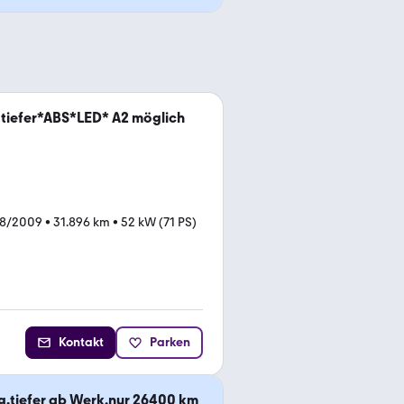
tiefer*ABS*LED* A2 möglich
08/2009
•
31.896 km
•
52 kW (71 PS)
Kontakt
Parken
g.tiefer ab Werk,nur 26400 km