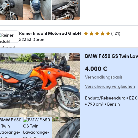
Reiner Imdahl Motorrad GmbH
(
121
)
4.9 Sterne
52353 Düren
BMW F 650 GS Twin Lav
4.000 €
Verhandlungsbasis
Versicherung vergleichen
Enduro/Reiseenduro
•
EZ 
•
798 cm³
•
Benzin