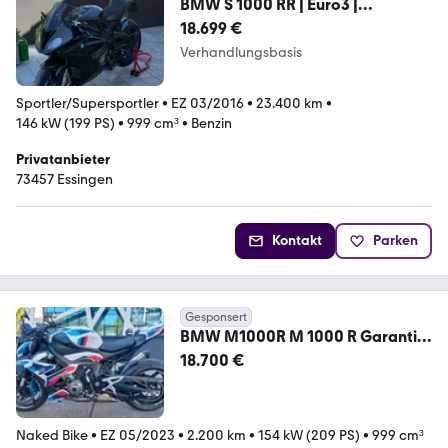
BMW S 1000 RR | Euro3 |
Carbonverkleidung
18.699 €
Verhandlungsbasis
Sportler/Supersportler
•
EZ 03/2016
•
23.400 km
•
146 kW (199 PS)
•
999 cm³
•
Benzin
Privatanbieter
73457 Essingen
Kontakt
Parken
Gesponsert
BMW M1000R M 1000 R Garantie
07/28 / Inspektion Neu
18.700 €
Naked Bike
•
EZ 05/2023
•
2.200 km
•
154 kW (209 PS)
•
999 cm³