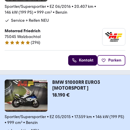
Sportler/Supersportler
•
EZ 06/2016
•
20.407 km
•
146 kW (199 PS)
•
999 cm³
•
Benzin
Service + Reifen NEU
Motorrad Friedrich
75045 Walzbachtal
(
296
)
4.8 Sterne
Kontakt
Parken
BMW S1000RR EURO3
[MOTORSPORT ]
18.190 €
Sportler/Supersportler
•
EZ 05/2015
•
17.559 km
•
146 kW (199 PS)
•
999 cm³
•
Benzin