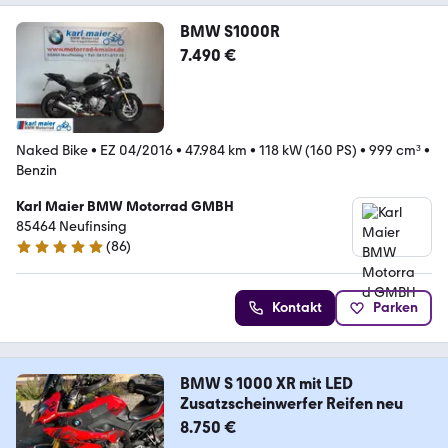
BMW S1000R
7.490 €
Naked Bike
•
EZ 04/2016
•
47.984 km
•
118 kW (160 PS)
•
999 cm³
•
Benzin
Karl Maier BMW Motorrad GMBH
85464 Neufinsing
(
86
)
4.9 Sterne
Kontakt
Parken
BMW S 1000 XR mit LED
Zusatzscheinwerfer Reifen neu
8.750 €