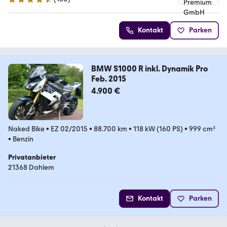
4.5 Sterne
Kontakt
Parken
BMW S1000 R inkl. Dynamik Pro
Feb. 2015
4.900 €
Naked Bike
•
EZ 02/2015
•
88.700 km
•
118 kW (160 PS)
•
999 cm³
•
Benzin
Privatanbieter
21368 Dahlem
Kontakt
Parken