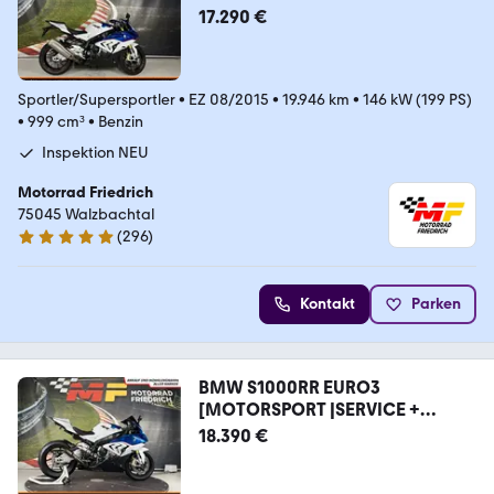
17.290 €
Sportler/Supersportler
•
EZ 08/2015
•
19.946 km
•
146 kW (199 PS)
•
999 cm³
•
Benzin
Inspektion NEU
Motorrad Friedrich
75045 Walzbachtal
(
296
)
4.8 Sterne
Kontakt
Parken
BMW S1000RR EURO3
[MOTORSPORT |SERVICE +
REIFEN NEU]
18.390 €