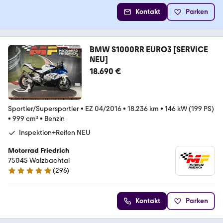
Kontakt
Parken
BMW S1000RR EURO3 [SERVICE
NEU]
18.690 €
Sportler/Supersportler
•
EZ 04/2016
•
18.236 km
•
146 kW (199 PS)
•
999 cm³
•
Benzin
Inspektion+Reifen NEU
Motorrad Friedrich
75045 Walzbachtal
(
296
)
4.8 Sterne
Kontakt
Parken