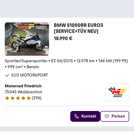
BMW S1000RR EURO3
[SERVICE+TÜV NEU]
18.990 €
Sportler/Supersportler
•
EZ 06/2015
•
12.978 km
•
146 kW (199 PS)
•
999 cm³
•
Benzin
EU3 MOTORSPORT
Motorrad Friedrich
75045 Walzbachtal
(
296
)
4.8 Sterne
Kontakt
Parken