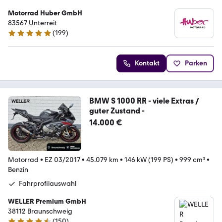
Motorrad Huber GmbH
83567 Unterreit
(
199
)
5 Sterne
Kontakt
Parken
BMW S 1000 RR - viele Extras /
guter Zustand -
14.000 €
Motorrad
•
EZ 03/2017
•
45.079 km
•
146 kW (199 PS)
•
999 cm³
•
Benzin
Fahrprofilauswahl
WELLER Premium GmbH
38112 Braunschweig
(
150
)