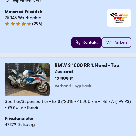
Inspektion NEU
Motorrad Friedrich
75045 Walzbachtal
(
296
)
4.8 Sterne
Kontakt
Parken
BMW S 1000 RR 1. Hand - Top
Zustand
12.999 €
Verhandlungsbasis
Sportler/Supersportler
•
EZ 07/2018
•
41.000 km
•
146 kW (199 PS)
•
999 cm³
•
Benzin
Privatanbieter
47279 Duisburg