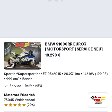
BMW S1000RR EURO3
[MOTORSPORT | SERVICE NEU]
18.290 €
Sportler/Supersportler
•
EZ 03/2015
•
20.231 km
•
146 kW (199 PS)
•
999 cm³
•
Benzin
Service + Reifen NEU
Motorrad Friedrich
75045 Walzbachtal
(
296
)
4.8 Sterne