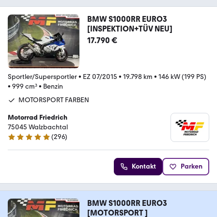
BMW S1000RR EURO3
[INSPEKTION+TÜV NEU]
17.790 €
Sportler/Supersportler
•
EZ 07/2015
•
19.798 km
•
146 kW (199 PS)
•
999 cm³
•
Benzin
MOTORSPORT FARBEN
Motorrad Friedrich
75045 Walzbachtal
(
296
)
4.8 Sterne
Kontakt
Parken
BMW S1000RR EURO3
[MOTORSPORT ]