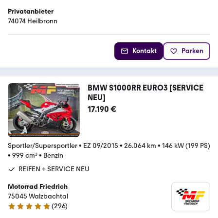
Privatanbieter
74074 Heilbronn
Kontakt
Parken
BMW S1000RR EURO3 [SERVICE
NEU]
17.190 €
Sportler/Supersportler
•
EZ 09/2015
•
26.064 km
•
146 kW (199 PS)
•
999 cm³
•
Benzin
REIFEN + SERVICE NEU
Motorrad Friedrich
75045 Walzbachtal
(
296
)
4.8 Sterne