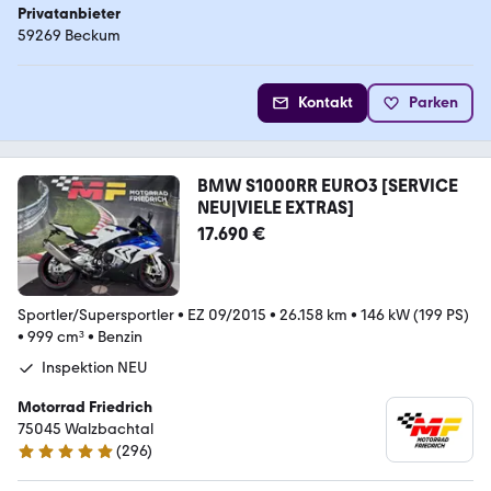
Privatanbieter
59269 Beckum
Kontakt
Parken
BMW S1000RR EURO3 [SERVICE
NEU|VIELE EXTRAS]
17.690 €
Sportler/Supersportler
•
EZ 09/2015
•
26.158 km
•
146 kW (199 PS)
•
999 cm³
•
Benzin
Inspektion NEU
Motorrad Friedrich
75045 Walzbachtal
(
296
)
4.8 Sterne