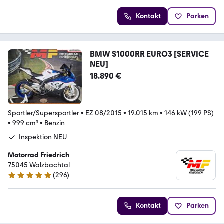
Kontakt
Parken
BMW S1000RR EURO3 [SERVICE
NEU]
18.890 €
Sportler/Supersportler
•
EZ 08/2015
•
19.015 km
•
146 kW (199 PS)
•
999 cm³
•
Benzin
Inspektion NEU
Motorrad Friedrich
75045 Walzbachtal
(
296
)
4.8 Sterne
Kontakt
Parken