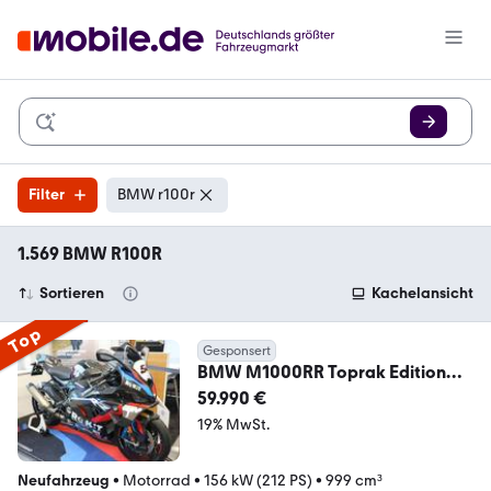
Filter
BMW r100r
1.569 BMW R100R
Sortieren
Kachelansicht
Top
Gesponsert
BMW M1000RR Toprak Edition
Limited Nr.29 von 54
59.990 €
19% MwSt.
Neufahrzeug
•
Motorrad
•
156 kW (212 PS)
•
999 cm³