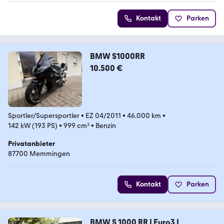
Kontakt
Parken
BMW S1000RR
10.500 €
Sportler/Supersportler
•
EZ 04/2011
•
46.000 km
•
142 kW (193 PS)
•
999 cm³
•
Benzin
Privatanbieter
87700 Memmingen
Kontakt
Parken
BMW S 1000 RR | Euro3 |