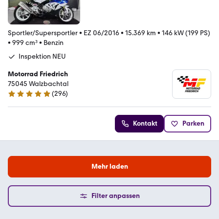
Sportler/Supersportler
•
EZ 06/2016
•
15.369 km
•
146 kW (199 PS)
•
999 cm³
•
Benzin
Inspektion NEU
Motorrad Friedrich
75045 Walzbachtal
(
296
)
4.8 Sterne
Kontakt
Parken
Mehr laden
Filter anpassen