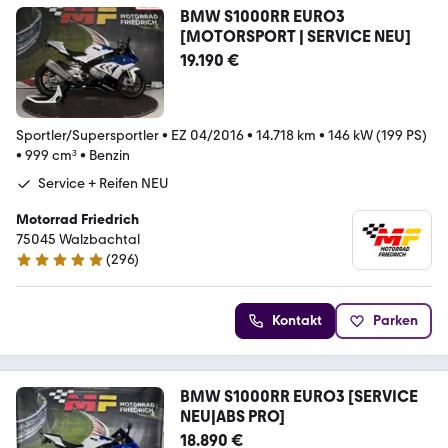
BMW S1000RR EURO3
[MOTORSPORT | SERVICE NEU]
19.190 €
Sportler/Supersportler
•
EZ 04/2016
•
14.718 km
•
146 kW (199 PS)
•
999 cm³
•
Benzin
Service + Reifen NEU
Motorrad Friedrich
75045 Walzbachtal
(
296
)
4.8 Sterne
Kontakt
Parken
BMW S1000RR EURO3 [SERVICE
NEU|ABS PRO]
18.890 €