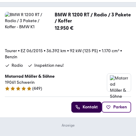
BMW R 1200 RT / Radio / 3 Pakete
/ Koffer
12.950 €
Tourer
•
EZ 06/2015
•
36.392 km
•
92 kW (125 PS)
•
1.170 cm³
•
Benzin
Radio
Inspektion neu!
Motorrad Möller & Söhne
19061 Schwerin
(
449
)
4.8 Sterne
Kontakt
Parken