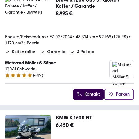
Koffer / Garantie
8.995 €
Enduro/Reiseenduro
•
EZ 02/2014
•
43.314 km
•
92 kW (125 PS)
•
1.170 cm³
•
Benzin
Seitenkoffer
Garantie
3 Pakete
Motorrad Möller & Söhne
19061 Schwerin
(
449
)
4.8 Sterne
Kontakt
Parken
BMW K 1600 GT
6.450 €