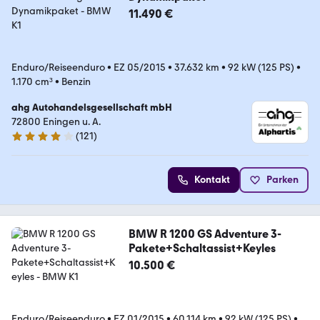
11.490 €
Enduro/Reiseenduro
•
EZ 05/2015
•
37.632 km
•
92 kW (125 PS)
•
1.170 cm³
•
Benzin
ahg Autohandelsgesellschaft mbH
72800 Eningen u. A.
(
121
)
4.2 Sterne
Kontakt
Parken
BMW R 1200 GS Adventure 3-
Pakete+Schaltassist+Keyles
10.500 €
Enduro/Reiseenduro
•
EZ 01/2015
•
60.114 km
•
92 kW (125 PS)
•