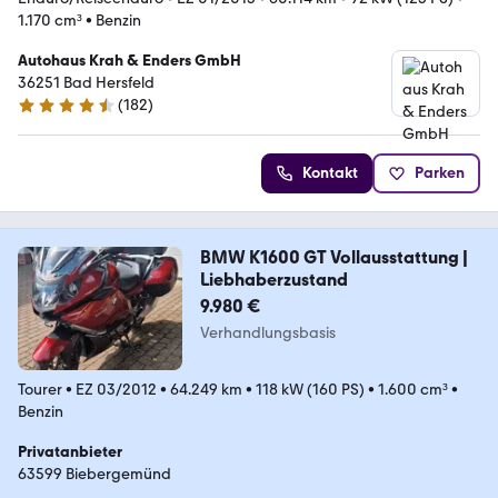
1.170 cm³
•
Benzin
Autohaus Krah & Enders GmbH
36251 Bad Hersfeld
(
182
)
4.7 Sterne
Kontakt
Parken
BMW K1600 GT Vollausstattung |
Liebhaberzustand
9.980 €
Verhandlungsbasis
Tourer
•
EZ 03/2012
•
64.249 km
•
118 kW (160 PS)
•
1.600 cm³
•
Benzin
Privatanbieter
63599 Biebergemünd