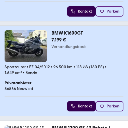
Kontakt
Parken
BMW K1600GT
7.199 €
Verhandlungsbasis
Sporttourer
•
EZ 04/2012
•
96.500 km
•
118 kW (160 PS)
•
1.649 cm³
•
Benzin
Privatanbieter
56566 Neuwied
Kontakt
Parken
BMW R 1200 GS / 3 Pakete /