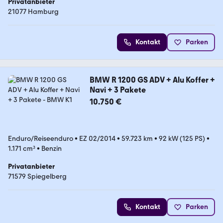
Privatanbieter
21077 Hamburg
Kontakt
Parken
BMW R 1200 GS ADV + Alu Koffer +
Navi + 3 Pakete
10.750 €
Enduro/Reiseenduro
•
EZ 02/2014
•
59.723 km
•
92 kW (125 PS)
•
1.171 cm³
•
Benzin
Privatanbieter
71579 Spiegelberg
Kontakt
Parken