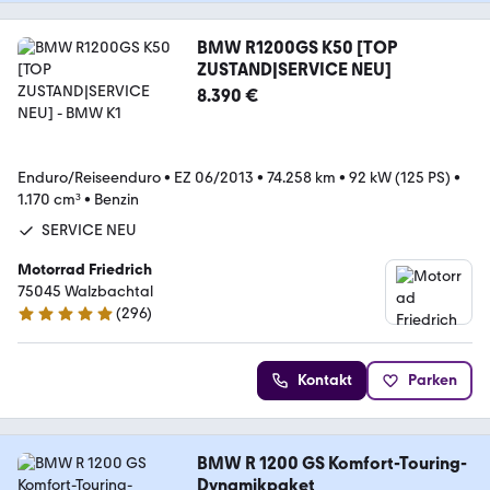
BMW R1200GS K50 [TOP
ZUSTAND|SERVICE NEU]
8.390 €
Enduro/Reiseenduro
•
EZ 06/2013
•
74.258 km
•
92 kW (125 PS)
•
1.170 cm³
•
Benzin
SERVICE NEU
Motorrad Friedrich
75045 Walzbachtal
(
296
)
4.8 Sterne
Kontakt
Parken
BMW R 1200 GS Komfort-Touring-
Dynamikpaket