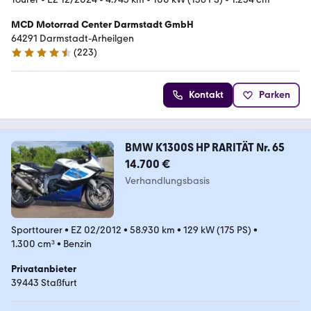
MCD Motorrad Center Darmstadt GmbH
64291 Darmstadt-Arheilgen
(
223
)
4.5 Sterne
Kontakt
Parken
BMW K1300S HP RARITÄT Nr. 65
14.700 €
Verhandlungsbasis
Sporttourer
•
EZ 02/2012
•
58.930 km
•
129 kW (175 PS)
•
1.300 cm³
•
Benzin
Privatanbieter
39443 Staßfurt