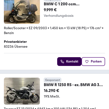
BMW C 1 200 ccm
Dunkelblaumetallic ABS Koffer
9.999 €
Windpa
Verhandlungsbasis
Roller/Scooter
•
EZ 09/2003
•
1.450 km
•
13 kW (18 PS)
•
176 cm³
•
Benzin
Privatanbieter
83236 Übersee
Kontakt
Parken
Gesponsert
BMW R 1250 RS - ex. BMW AG 3
Pakete, wenig KM
16.290 €
19% MwSt.
Tourer
•
EZ 12/2024
•
4.943 km
•
100 kW (136 PS)
•
1.254 cm³