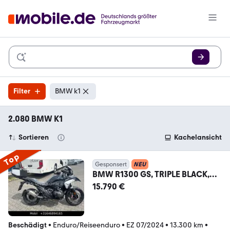
Filter
BMW k1
2.080 BMW K1
Sortieren
Kachelansicht
Top
Gesponsert
NEU
BMW R1300 GS, TRIPLE BLACK,
koffer, sitzheizung,
15.790 €
Beschädigt
•
Enduro/Reiseenduro
•
EZ 07/2024
•
13.300 km
•