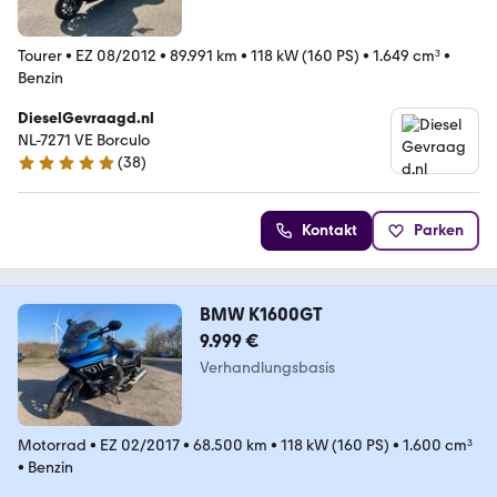
Tourer
•
EZ 08/2012
•
89.991 km
•
118 kW (160 PS)
•
1.649 cm³
•
Benzin
DieselGevraagd.nl
NL-7271 VE Borculo
(
38
)
5 Sterne
Kontakt
Parken
BMW K1600GT
9.999 €
Verhandlungsbasis
Motorrad
•
EZ 02/2017
•
68.500 km
•
118 kW (160 PS)
•
1.600 cm³
•
Benzin