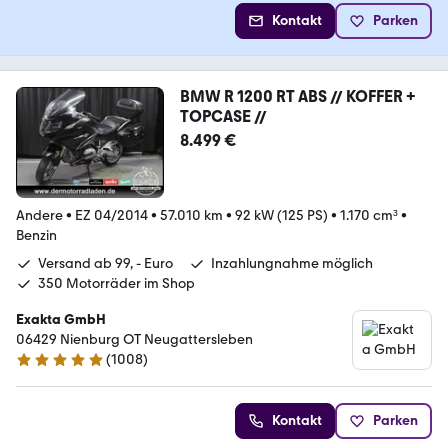
Kontakt
Parken
BMW R 1200 RT ABS // KOFFER +
TOPCASE //
8.499 €
Andere
•
EZ 04/2014
•
57.010 km
•
92 kW (125 PS)
•
1.170 cm³
•
Benzin
Versand ab 99, - Euro
Inzahlungnahme möglich
350 Motorräder im Shop
Exakta GmbH
06429 Nienburg OT Neugattersleben
(
1008
)
4.8 Sterne
Kontakt
Parken