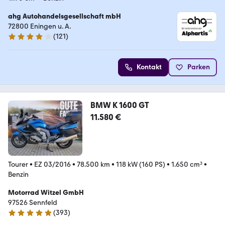
ahg Autohandelsgesellschaft mbH
72800 Eningen u. A.
(
121
)
4.2 Sterne
Kontakt
Parken
BMW K 1600 GT
11.580 €
Tourer
•
EZ 03/2016
•
78.500 km
•
118 kW (160 PS)
•
1.650 cm³
•
Benzin
Motorrad Witzel GmbH
97526 Sennfeld
(
393
)
4.8 Sterne