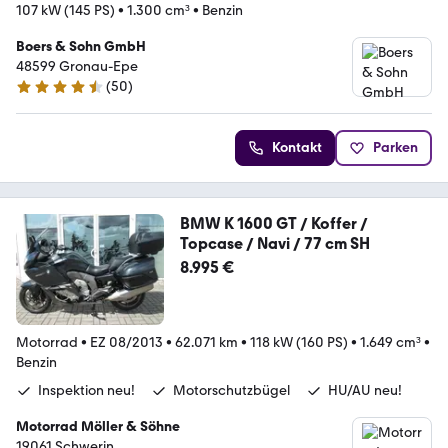
107 kW (145 PS)
•
1.300 cm³
•
Benzin
Boers & Sohn GmbH
48599 Gronau-Epe
(
50
)
4.7 Sterne
Kontakt
Parken
BMW K 1600 GT / Koffer /
Topcase / Navi / 77 cm SH
8.995 €
Motorrad
•
EZ 08/2013
•
62.071 km
•
118 kW (160 PS)
•
1.649 cm³
•
Benzin
Inspektion neu!
Motorschutzbügel
HU/AU neu!
Motorrad Möller & Söhne
19061 Schwerin