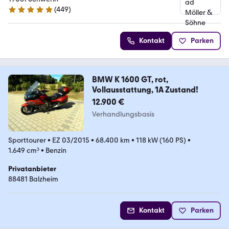
(
449
)
4.8 Sterne
Kontakt
Parken
BMW K 1600 GT, rot,
Vollausstattung, 1A Zustand!
12.900 €
Verhandlungsbasis
Sporttourer
•
EZ 03/2015
•
68.400 km
•
118 kW (160 PS)
•
1.649 cm³
•
Benzin
Privatanbieter
88481 Balzheim
Kontakt
Parken