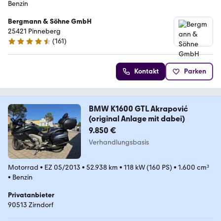
Benzin
Bergmann & Söhne GmbH
25421 Pinneberg
(
161
)
4.7 Sterne
Kontakt
Parken
BMW K1600 GTL Akrapović
(original Anlage mit dabei)
9.850 €
Verhandlungsbasis
Motorrad
•
EZ 05/2013
•
52.938 km
•
118 kW (160 PS)
•
1.600 cm³
•
Benzin
Privatanbieter
90513 Zirndorf