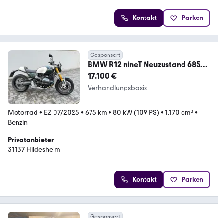
Kontakt
Parken
Gesponsert
BMW R12 nineT Neuzustand 685
km Vollausst.21.300 NP
17.100 €
Verhandlungsbasis
Motorrad
•
EZ 07/2025
•
675 km
•
80 kW (109 PS)
•
1.170 cm³
•
Benzin
Privatanbieter
31137 Hildesheim
Kontakt
Parken
Gesponsert