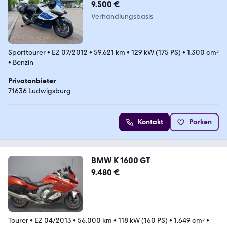
9.500 €
Verhandlungsbasis
Sporttourer
•
EZ 07/2012
•
59.621 km
•
129 kW (175 PS)
•
1.300 cm³
•
Benzin
Privatanbieter
71636 Ludwigsburg
Kontakt
Parken
BMW K 1600 GT
9.480 €
Tourer
•
EZ 04/2013
•
56.000 km
•
118 kW (160 PS)
•
1.649 cm³
•