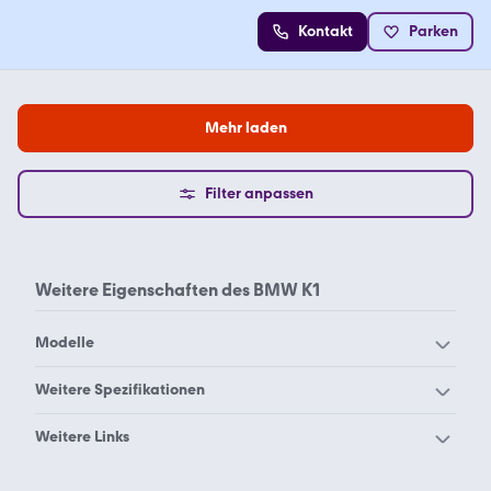
Kontakt
Parken
Mehr laden
Filter anpassen
Weitere Eigenschaften des
BMW K1
Modelle
BMW 1150 GS Adventure
BMW 1200 GS
Weitere Spezifikationen
BMW 650 GS
BMW Boxer-Cup
BMW 100 RS r
BMW 1000 r
Weitere Links
BMW C 400 GT
BMW C 400 X
BMW 1000 rr
BMW 1000 s
BMW Enduro gebraucht
BMW Motorrad
BMW C 600 Sport
BMW C 650 GT