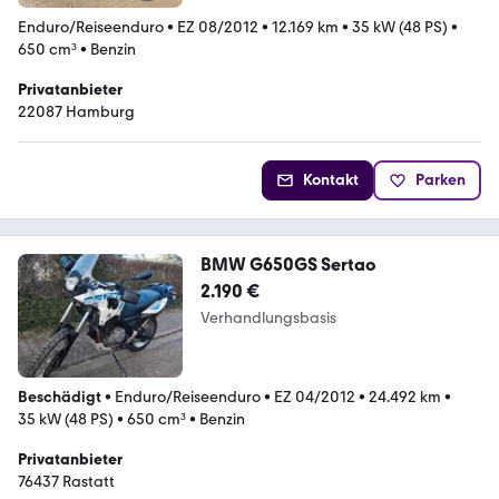
Enduro/Reiseenduro
•
EZ 08/2012
•
12.169 km
•
35 kW (48 PS)
•
650 cm³
•
Benzin
Privatanbieter
22087 Hamburg
Kontakt
Parken
BMW G650GS Sertao
2.190 €
Verhandlungsbasis
Beschädigt
•
Enduro/Reiseenduro
•
EZ 04/2012
•
24.492 km
•
35 kW (48 PS)
•
650 cm³
•
Benzin
Privatanbieter
76437 Rastatt