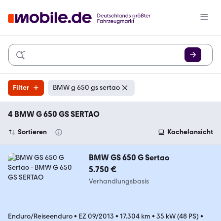
Filter
BMW g 650 gs sertao
4 BMW G 650 GS SERTAO
Sortieren
Kachelansicht
BMW GS 650 G Sertao
5.750 €
Verhandlungsbasis
Enduro/Reiseenduro
•
EZ 09/2013
•
17.304 km
•
35 kW (48 PS)
•