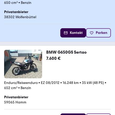
650 cm³
•
Benzin
Privatanbieter
38302 Wolfenbüttel
Kontakt
Parken
BMW G650GS Sertao
7.600 €
Enduro/Reiseenduro
•
EZ 08/2012
•
16.248 km
•
35 kW (48 PS)
•
652 cm³
•
Benzin
Privatanbieter
59065 Hamm