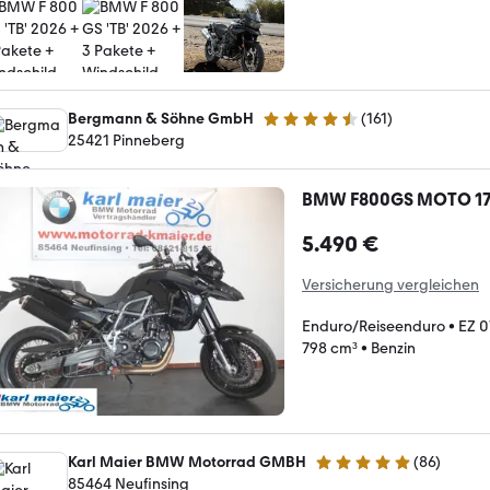
Bergmann & Söhne GmbH
(
161
)
4.7 Sterne
25421 Pinneberg
BMW F800GS MOTO 1
5.490 €
Versicherung vergleichen
Enduro/Reiseenduro
•
EZ 0
798 cm³
•
Benzin
Karl Maier BMW Motorrad GMBH
(
86
)
4.9 Sterne
85464 Neufinsing