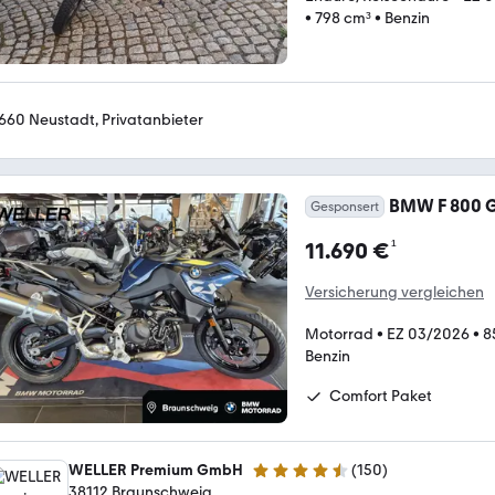
•
798 cm³
•
Benzin
660 Neustadt, Privatanbieter
BMW F 800 GS
Gesponsert
¹
11.690 €
Versicherung vergleichen
Motorrad
•
EZ 03/2026
•
8
Benzin
Comfort Paket
WELLER Premium GmbH
(
150
)
4.5 Sterne
38112 Braunschweig