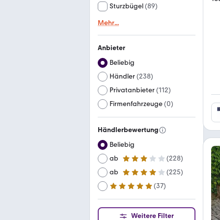
Sturzbügel
(
89
)
Mehr
...
Anbieter
Beliebig
Händler
(
238
)
Privatanbieter
(
112
)
Firmenfahrzeuge
(
0
)
Händlerbewertung
Beliebig
ab
(
228
)
3 Sterne
ab
(
225
)
4 Sterne
(
37
)
ab
5 Sterne
Weitere Filter