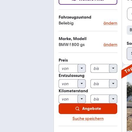
Fahrzeugzustand
Beliebig
ändern
B
Marke, Modell
So
BMW f 800 gs
ändern
Preis
To
Erstzulassung
Kilometerstand
Angebote
Suche speichern