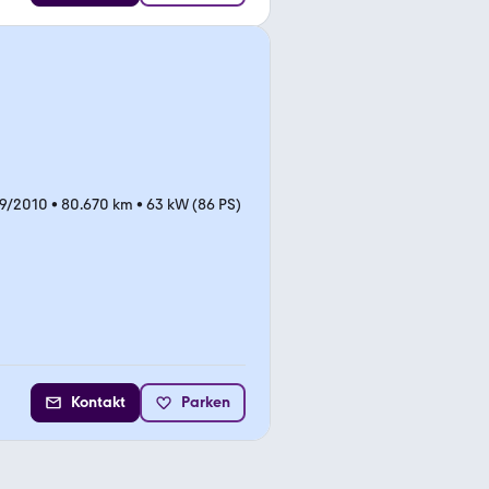
09/2010
•
80.670 km
•
63 kW (86 PS)
Kontakt
Parken