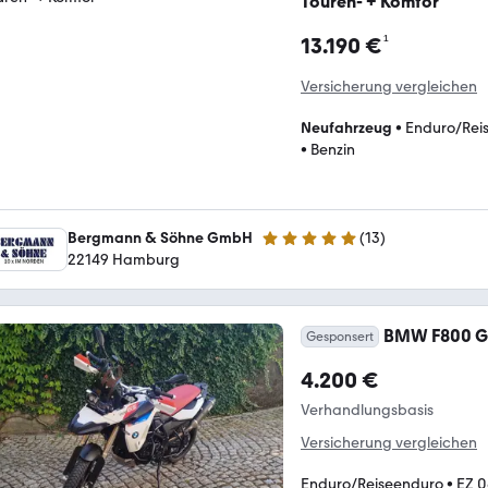
Touren- + Komfor
¹
13.190 €
Versicherung vergleichen
Neufahrzeug
•
Enduro/Rei
•
Benzin
Bergmann & Söhne GmbH
(
13
)
5 Sterne
22149 Hamburg
BMW F800 GS
Gesponsert
4.200 €
Verhandlungsbasis
Versicherung vergleichen
Enduro/Reiseenduro
•
EZ 0