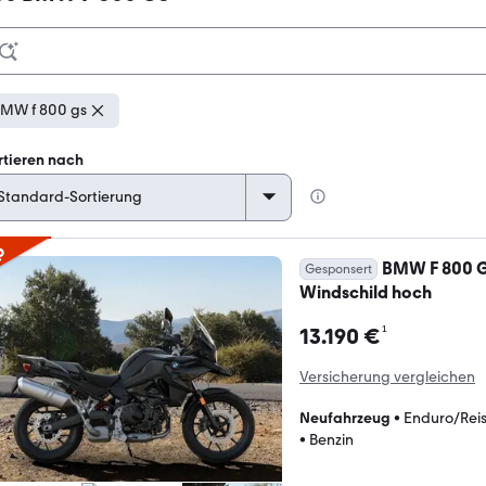
MW f 800 gs
rtieren nach
p
BMW F 800 GS
Gesponsert
Windschild hoch
¹
13.190 €
Versicherung vergleichen
Neufahrzeug
•
Enduro/Rei
•
Benzin