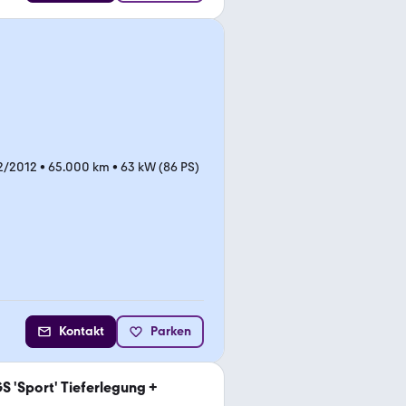
2/2012
•
65.000 km
•
63 kW (86 PS)
Kontakt
Parken
 'Sport' Tieferlegung +