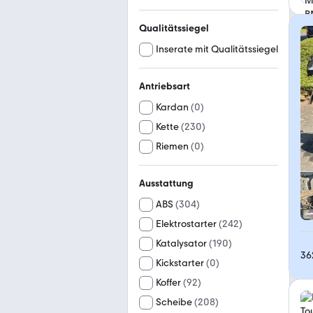
Qualitätssiegel
Inserate mit Qualitätssiegel
Antriebsart
Kardan
(
0
)
Kette
(
230
)
Riemen
(
0
)
Ausstattung
ABS
(
304
)
Elektrostarter
(
242
)
Katalysator
(
190
)
36
Kickstarter
(
0
)
Koffer
(
92
)
Scheibe
(
208
)