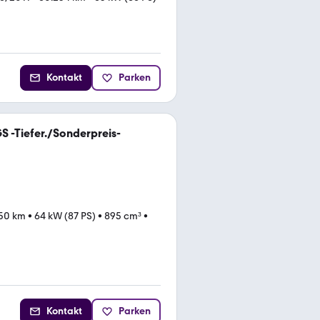
Kontakt
Parken
 -Tiefer./Sonderpreis-
50 km
•
64 kW (87 PS)
•
895 cm³
•
Kontakt
Parken