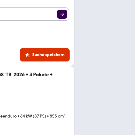
Suche speichern
 'TB' 2026 + 3 Pakete +
seenduro
•
64 kW (87 PS)
•
853 cm³