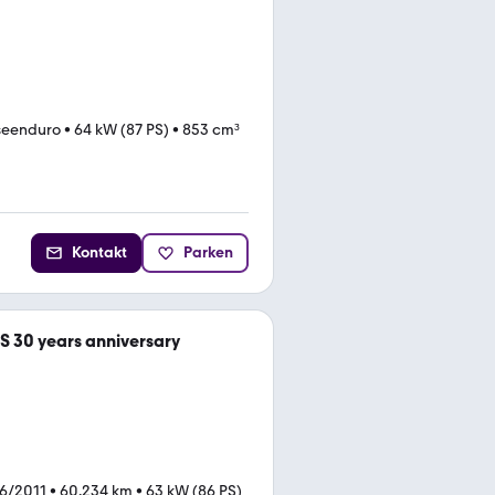
seenduro
•
64 kW (87 PS)
•
853 cm³
Kontakt
Parken
 30 years anniversary
6/2011
•
60.234 km
•
63 kW (86 PS)