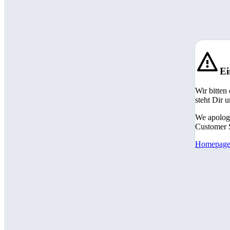
Ei
Wir bitten
steht Dir 
We apologi
Customer S
Homepag