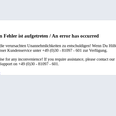
n Fehler ist aufgetreten / An error has occurred
 die verursachten Unannehmlichkeiten zu entschuldigen! Wenn Du Hilfe
unser Kundenservice unter +49 (0)30 - 81097 - 601 zur Verfügung.
se for any inconvenience! If you require assistance, please contact our
upport on +49 (0)30 - 81097 - 601.
e