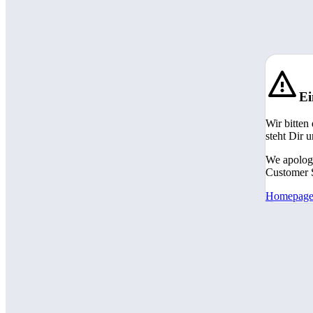
Ei
Wir bitten
steht Dir 
We apologi
Customer S
Homepag