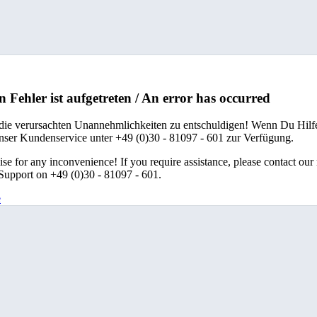
n Fehler ist aufgetreten / An error has occurred
 die verursachten Unannehmlichkeiten zu entschuldigen! Wenn Du Hilfe
unser Kundenservice unter +49 (0)30 - 81097 - 601 zur Verfügung.
se for any inconvenience! If you require assistance, please contact our
upport on +49 (0)30 - 81097 - 601.
e