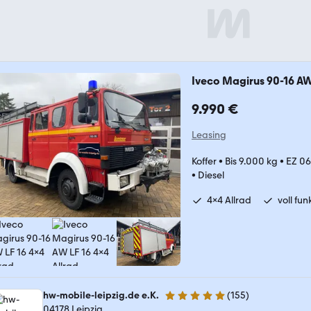
Iveco Magirus 90-16 AW
9.990 €
Leasing
Koffer
•
Bis 9.000 kg
•
EZ 06
•
Diesel
4x4 Allrad
voll fun
hw-mobile-leipzig.de e.K.
(
155
)
4.9 Sterne
04178 Leipzig