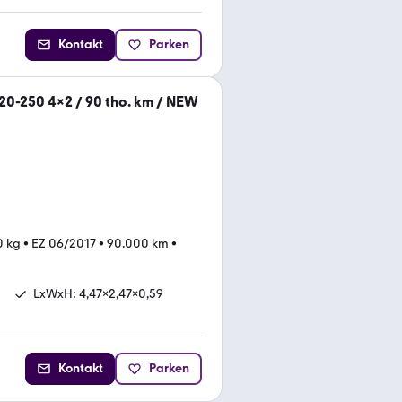
Kontakt
Parken
20-250 4×2 / 90 tho. km / NEW
0 kg
•
EZ 06/2017
•
90.000 km
•
LxWxH: 4,47x2,47x0,59
Kontakt
Parken