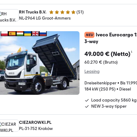
RH Trucks B.V.
(
51
)
5 Sterne
NL-2964 LG Groot-Ammers
Iveco Eurocargo 1
NEU
3-way
¹
49.000 € (Netto)
60.270 € (Brutto)
Leasing
Dreiseitenkipper
•
Bis 11.99
184 kW (250 PS)
•
Diesel
Load capacity 5860 kg
NEW 3-way tipper
CIEZAROWKI.PL
PL-31-752 Kraków