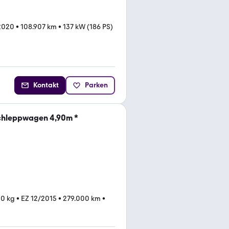
2020
•
108.907 km
•
137 kW (186 PS)
Kontakt
Parken
chleppwagen 4,90m *
00 kg
•
EZ 12/2015
•
279.000 km
•