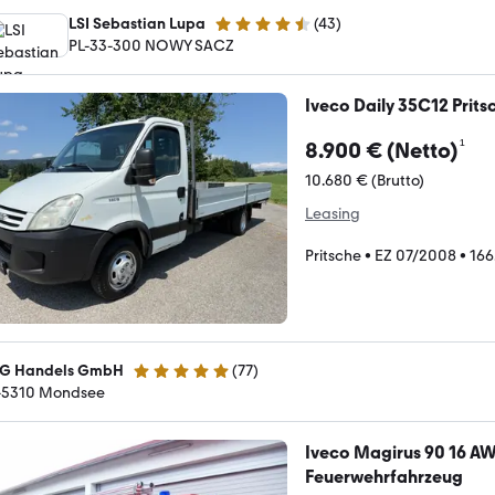
LSI Sebastian Lupa
(
43
)
4.7 Sterne
PL-33-300 NOWY SACZ
Iveco Daily 35C12 Prit
¹
8.900 € (Netto)
10.680 € (Brutto)
Leasing
Pritsche
•
EZ 07/2008
•
166
G Handels GmbH
(
77
)
5 Sterne
-5310 Mondsee
Iveco Magirus 90 16 AW
Feuerwehrfahrzeug