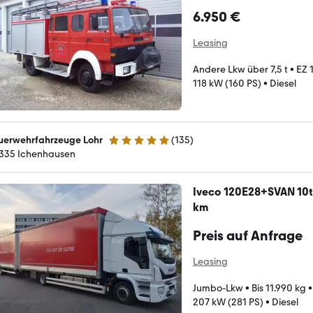
6.950 €
Leasing
Andere Lkw über 7,5 t
•
EZ 
118 kW (160 PS)
•
Diesel
uerwehrfahrzeuge Lohr
(
135
)
5 Sterne
335 Ichenhausen
Iveco 120E28+SVAN 10t
km
Preis auf Anfrage
Leasing
Jumbo-Lkw
•
Bis 11.990 kg
207 kW (281 PS)
•
Diesel