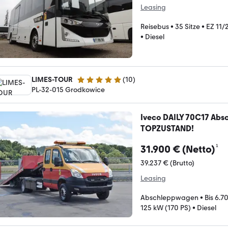
Leasing
Reisebus
•
35 Sitze
•
EZ 11/
•
Diesel
LIMES-TOUR
(
10
)
5 Sterne
PL-32-015 Grodkowice
Iveco DAILY 70C17 Abs
TOPZUSTAND!
¹
31.900 € (Netto)
39.237 € (Brutto)
Leasing
Abschleppwagen
•
Bis 6.7
125 kW (170 PS)
•
Diesel