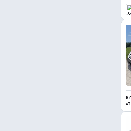
RK
AT