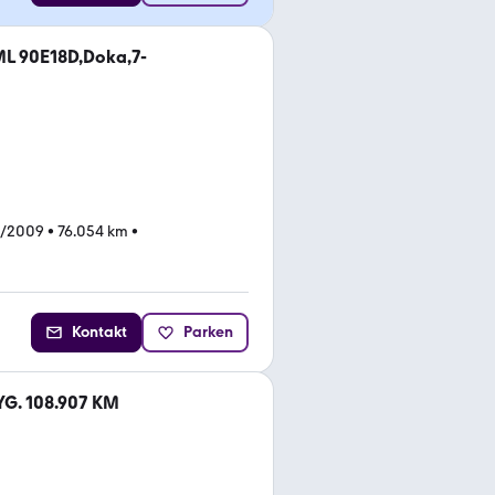
ML 90E18D,Doka,7-
3/2009
•
76.054 km
•
Kontakt
Parken
G. 108.907 KM