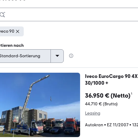
veco 90
rtieren nach
Iveco EuroCargo 90 4X
30/1000 +
¹
36.950 € (Netto)
44.710 € (Brutto)
Leasing
Autokran
•
EZ 11/2007
•
13