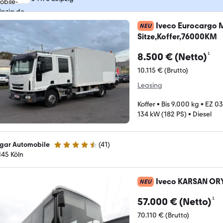
Iveco Eurocargo 
NEU
Sitze,Koffer,76000KM
¹
8.500 € (Netto)
10.115 € (Brutto)
Leasing
Koffer
•
Bis 9.000 kg
•
EZ 0
134 kW (182 PS)
•
Diesel
gar Automobile
(
41
)
4.4 Sterne
145 Köln
Iveco KARSAN ORY
NEU
¹
57.000 € (Netto)
70.110 € (Brutto)