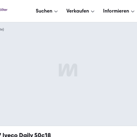
Suchen
Verkaufen
Informieren
te)
7
Iveco Daily 50c18