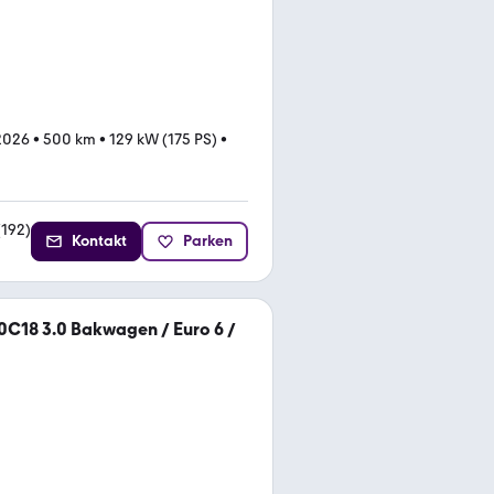
2026
•
500 km
•
129 kW (175 PS)
•
(
192
)
Kontakt
Parken
50C18 3.0 Bakwagen / Euro 6 /