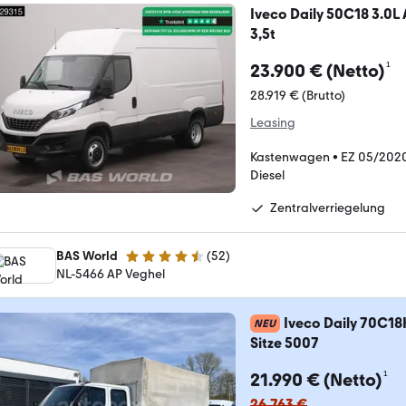
Iveco Daily 50C18 3.0L
3,5t
¹
23.900 € (Netto)
28.919 € (Brutto)
Leasing
Kastenwagen
•
EZ 05/202
Diesel
Zentralverriegelung
BAS World
(
52
)
4.7 Sterne
NL-5466 AP Veghel
Iveco Daily 70C1
NEU
Sitze 5007
¹
21.990 € (Netto)
26.763 €