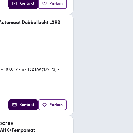
Kontakt
Parken
 Automaat Dubbellucht L2H2
9
•
107.017 km
•
132 kW (179 PS)
•
Kontakt
Parken
50C18H
D+AHK+Tempomat