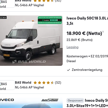
BAS World
(
52
)
4.7 Sterne
NL-5466 AP Veghel
Iveco Daily 50C18 3.0L
3,5t
¹
18.900 € (Netto)
22.869 € (Brutto)
Leasing
Kastenwagen
•
EZ 02/201
Diesel
Zentralverriegelung
BAS World
(
52
)
4.7 Sterne
NL-5466 AP Veghel
Iveco Daily 
Gesponsert
3.0L+Sitze19+1+1+LE