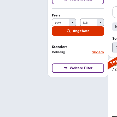
Preis
I
Angebote
So
Standort
Beliebig
ändern
To
Weitere Filter