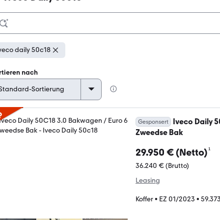
veco daily 50c18
rtieren nach
p
Iveco Daily 
Gesponsert
Zweedse Bak
¹
29.950 € (Netto)
36.240 € (Brutto)
Leasing
Koffer
•
EZ 01/2023
•
59.37