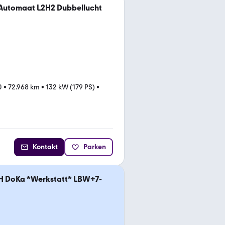
 Automaat L2H2 Dubbellucht
0
•
72.968 km
•
132 kW (179 PS)
•
Kontakt
Parken
8H DoKa *Werkstatt* LBW+7-