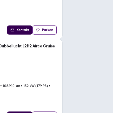
Kontakt
Parken
 Dubbellucht L2H2 Airco Cruise
•
108.910 km
•
132 kW (179 PS)
•