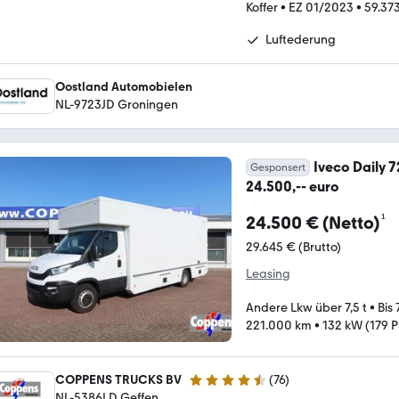
Koffer
•
EZ 01/2023
•
59.37
Luftederung
Oostland Automobielen
NL-9723JD Groningen
Iveco Daily 
Gesponsert
24.500,-- euro
¹
24.500 € (Netto)
29.645 € (Brutto)
Leasing
Andere Lkw über 7,5 t
•
Bis
221.000 km
•
132 kW (179 P
COPPENS TRUCKS BV
(
76
)
4.3 Sterne
NL-5386LD Geffen