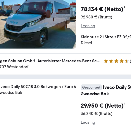
¹
78.134 € (Netto)
92.980 € (Brutto)
Leasing
Kleinbus
•
21 Sitze
•
EZ 02/
Diesel
Jürgen Schunn GmbH, Autorisierter Mercedes-Benz Service
4.7 Sterne
707 Westendorf
Iveco Daily 
Gesponsert
Zweedse Bak
¹
29.950 € (Netto)
36.240 € (Brutto)
Leasing