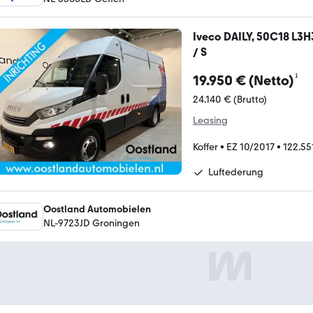
Iveco DAILY, 50C18 L3H
/ S
¹
19.950 € (Netto)
24.140 € (Brutto)
Leasing
Koffer
•
EZ 10/2017
•
122.55
Luftederung
Oostland Automobielen
NL-9723JD Groningen