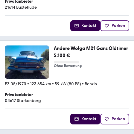
Privatanbieter
21614 Buxtehude
Kontakt
Parken
Andere Wolga M21 Ganz Oldtimer
5.100 €
Ohne Bewertung
EZ 05/1970
•
123.654 km
•
59 kW (80 PS)
•
Benzin
Privatanbieter
04617 Starkenberg
Kontakt
Parken