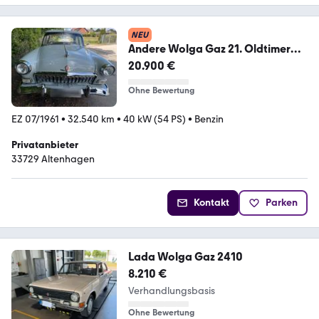
NEU
Andere Wolga Gaz 21. Oldtimer
Zulassung
20.900 €
Ohne Bewertung
EZ 07/1961
•
32.540 km
•
40 kW (54 PS)
•
Benzin
Privatanbieter
33729 Altenhagen
Kontakt
Parken
Lada Wolga Gaz 2410
8.210 €
Verhandlungsbasis
Ohne Bewertung