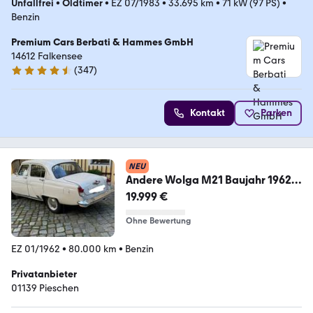
Unfallfrei
•
Oldtimer
•
EZ 07/1983
•
33.695 km
•
71 kW (97 PS)
•
Benzin
Premium Cars Berbati & Hammes GmbH
14612 Falkensee
(
347
)
4.6 Sterne
Kontakt
Parken
NEU
Andere Wolga M21 Baujahr 1962
Oldtimer
19.999 €
Ohne Bewertung
EZ 01/1962
•
80.000 km
•
Benzin
Privatanbieter
01139 Pieschen