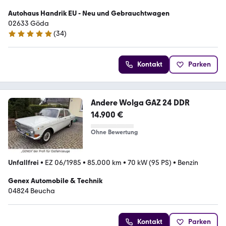
Autohaus Handrik EU - Neu und Gebrauchtwagen
02633 Göda
(
34
)
5 Sterne
Kontakt
Parken
Andere Wolga GAZ 24 DDR
14.900 €
Ohne Bewertung
Unfallfrei
•
EZ 06/1985
•
85.000 km
•
70 kW (95 PS)
•
Benzin
Genex Automobile & Technik
04824 Beucha
Kontakt
Parken