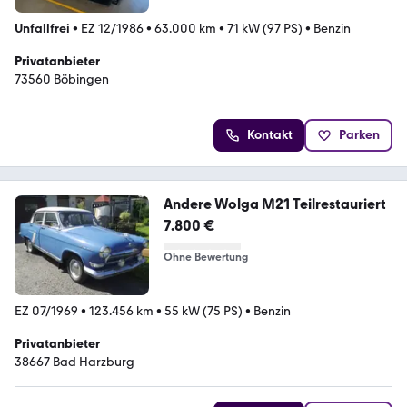
Unfallfrei
•
EZ 12/1986
•
63.000 km
•
71 kW (97 PS)
•
Benzin
Privatanbieter
73560 Böbingen
Kontakt
Parken
Andere Wolga M21 Teilrestauriert
7.800 €
Ohne Bewertung
EZ 07/1969
•
123.456 km
•
55 kW (75 PS)
•
Benzin
Privatanbieter
38667 Bad Harzburg