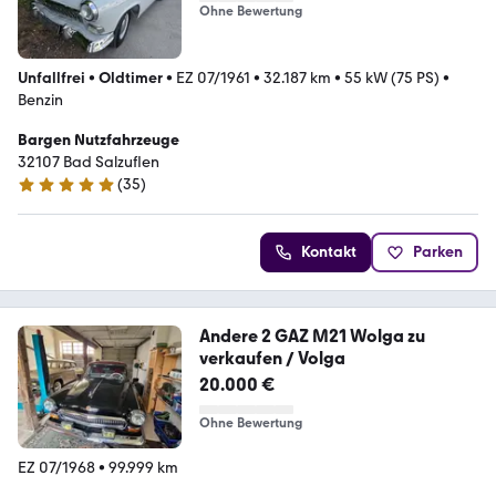
Ohne Bewertung
Unfallfrei
•
Oldtimer
•
EZ 07/1961
•
32.187 km
•
55 kW (75 PS)
•
Benzin
Bargen Nutzfahrzeuge
32107 Bad Salzuflen
(
35
)
5 Sterne
Kontakt
Parken
Andere 2 GAZ M21 Wolga zu
verkaufen / Volga
20.000 €
Ohne Bewertung
EZ 07/1968
•
99.999 km