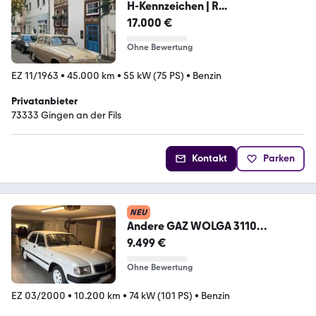
H-Kennzeichen | R...
17.000 €
Ohne Bewertung
EZ 11/1963
•
45.000 km
•
55 kW (75 PS)
•
Benzin
Privatanbieter
73333 Gingen an der Fils
Kontakt
Parken
NEU
Andere GAZ WOLGA 3110
10000km Sammlerzustand
9.499 €
Ohne Bewertung
EZ 03/2000
•
10.200 km
•
74 kW (101 PS)
•
Benzin