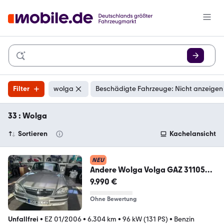
Filter
wolga
Beschädigte Fahrzeuge: Nicht anzeigen
33 : Wolga
Sortieren
Kachelansicht
NEU
Andere Wolga Volga GAZ 31105
Wie NEU
9.990 €
Ohne Bewertung
Unfallfrei
•
EZ 01/2006
•
6.304 km
•
96 kW (131 PS)
•
Benzin