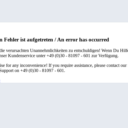
n Fehler ist aufgetreten / An error has occurred
 die verursachten Unannehmlichkeiten zu entschuldigen! Wenn Du Hilfe
unser Kundenservice unter +49 (0)30 - 81097 - 601 zur Verfügung.
se for any inconvenience! If you require assistance, please contact our
upport on +49 (0)30 - 81097 - 601.
e