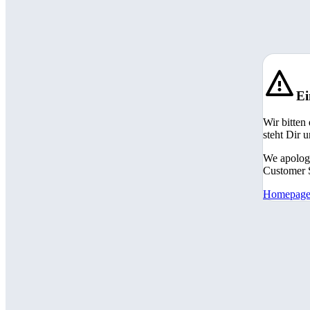
Ei
Wir bitten
steht Dir 
We apologi
Customer S
Homepag