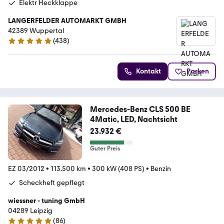
Elektr Heckklappe
LANGERFELDER AUTOMARKT GMBH
42389 Wuppertal
(
438
)
4.9 Sterne
Kontakt
Parken
Mercedes-Benz CLS 500 BE
4Matic, LED, Nachtsicht
23.932 €
Guter Preis
EZ 03/2012
•
113.500 km
•
300 kW (408 PS)
•
Benzin
Scheckheft gepflegt
wiessner - tuning GmbH
04289 Leipzig
(
86
)