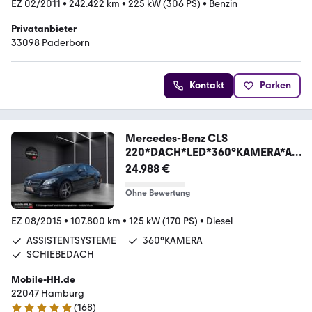
EZ 02/2011
•
242.422 km
•
225 kW (306 PS)
•
Benzin
Privatanbieter
33098 Paderborn
Kontakt
Parken
Mercedes-Benz CLS
220*DACH*LED*360°KAMERA*A
MG LINE*NIGHT PAKET
24.988 €
Ohne Bewertung
EZ 08/2015
•
107.800 km
•
125 kW (170 PS)
•
Diesel
ASSISTENTSYSTEME
360°KAMERA
SCHIEBEDACH
Mobile-HH.de
22047 Hamburg
(
168
)