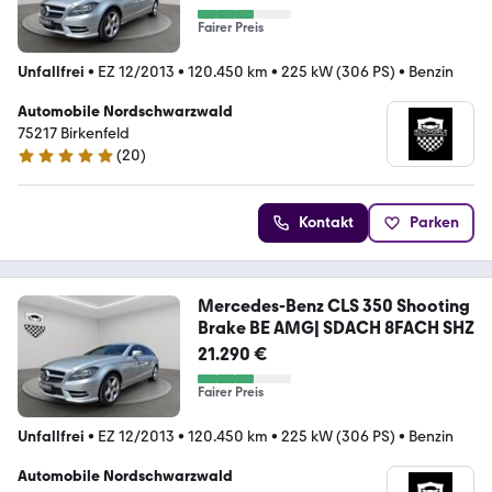
Fairer Preis
Unfallfrei
•
EZ 12/2013
•
120.450 km
•
225 kW (306 PS)
•
Benzin
Automobile Nordschwarzwald
75217 Birkenfeld
(
20
)
5 Sterne
Kontakt
Parken
Mercedes-Benz CLS 350 Shooting
Brake BE AMG| SDACH 8FACH SHZ
21.290 €
Fairer Preis
Unfallfrei
•
EZ 12/2013
•
120.450 km
•
225 kW (306 PS)
•
Benzin
Automobile Nordschwarzwald