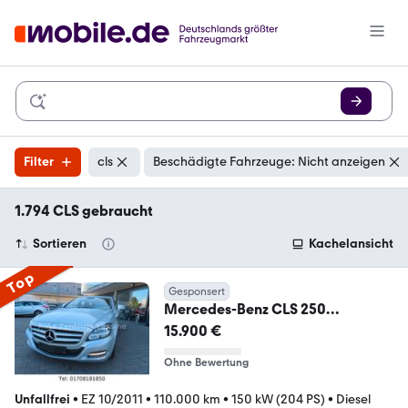
Filter
cls
Beschädigte Fahrzeuge: Nicht anzeigen
1.794 CLS gebraucht
Sortieren
Kachelansicht
Top
Gesponsert
Mercedes-Benz CLS 250
BlueEfficiency Kamera
15.900 €
Schiebedach Navi
Ohne Bewertung
Unfallfrei
•
EZ 10/2011
•
110.000 km
•
150 kW (204 PS)
•
Diesel