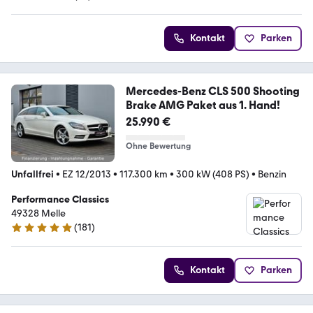
5 Sterne
Kontakt
Parken
Mercedes-Benz CLS 500 Shooting
Brake AMG Paket aus 1. Hand!
25.990 €
Ohne Bewertung
Unfallfrei
•
EZ 12/2013
•
117.300 km
•
300 kW (408 PS)
•
Benzin
Performance Classics
49328 Melle
(
181
)
4.8 Sterne
Kontakt
Parken