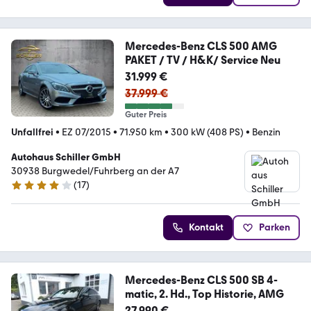
Mercedes-Benz CLS 500 AMG
PAKET / TV / H&K/ Service Neu
31.999 €
37.999 €
Guter Preis
Unfallfrei
•
EZ 07/2015
•
71.950 km
•
300 kW (408 PS)
•
Benzin
Autohaus Schiller GmbH
30938 Burgwedel/Fuhrberg an der A7
(
17
)
4 Sterne
Kontakt
Parken
Mercedes-Benz CLS 500 SB 4-
matic, 2. Hd., Top Historie, AMG
27.990 €