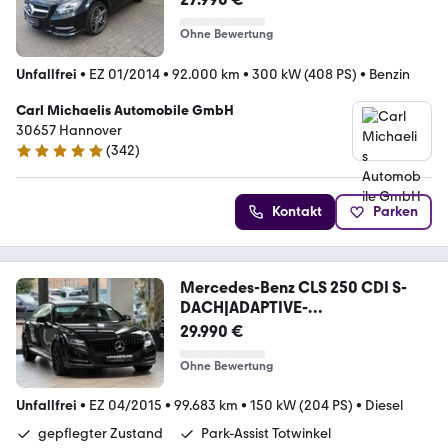
Ohne Bewertung
Unfallfrei
•
EZ 01/2014
•
92.000 km
•
300 kW (408 PS)
•
Benzin
Carl Michaelis Automobile GmbH
30657 Hannover
(
342
)
4.9 Sterne
Kontakt
Parken
Mercedes-Benz CLS 250 CDI S-
DACH|ADAPTIVE-
LED|COMAND|LEDER
29.990 €
Ohne Bewertung
Unfallfrei
•
EZ 04/2015
•
99.683 km
•
150 kW (204 PS)
•
Diesel
gepflegter Zustand
Park-Assist Totwinkel