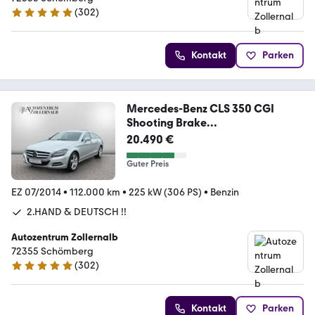
(
302
)
4.9 Sterne
Kontakt
Parken
Mercedes-Benz CLS 350 CGI
Shooting Brake
*2.HAND*DISTR*H&R*ILS
20.490 €
Guter Preis
EZ 07/2014
•
112.000 km
•
225 kW (306 PS)
•
Benzin
2.HAND & DEUTSCH !!
Autozentrum Zollernalb
72355 Schömberg
(
302
)
4.9 Sterne
Kontakt
Parken