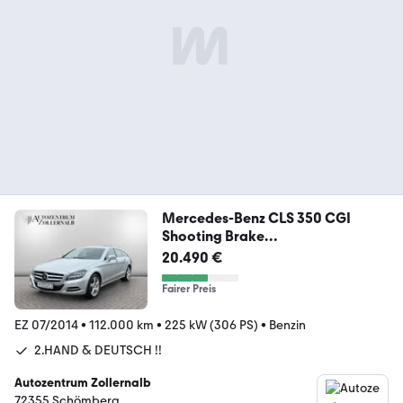
Mercedes-Benz CLS 350 CGI
Shooting Brake
*2.HAND*DISTR*H&R*ILS
20.490 €
Fairer Preis
EZ 07/2014
•
112.000 km
•
225 kW (306 PS)
•
Benzin
2.HAND & DEUTSCH !!
Autozentrum Zollernalb
72355 Schömberg