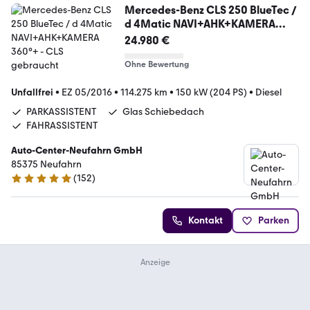
Mercedes-Benz CLS 250 BlueTec /
d 4Matic NAVI+AHK+KAMERA
360°+
24.980 €
Ohne Bewertung
Unfallfrei
•
EZ 05/2016
•
114.275 km
•
150 kW (204 PS)
•
Diesel
PARKASSISTENT
Glas Schiebedach
FAHRASSISTENT
Auto-Center-Neufahrn GmbH
85375 Neufahrn
(
152
)
4.8 Sterne
Kontakt
Parken