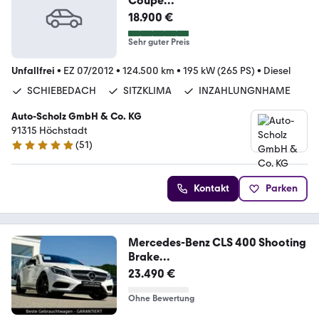
Coupé
+EXKLUSIV+MEMORY+LED+AMBI
18.900 €
++
Sehr guter Preis
Unfallfrei
•
EZ 07/2012
•
124.500 km
•
195 kW (265 PS)
•
Diesel
SCHIEBEDACH
SITZKLIMA
INZAHLUNGNHAME
Auto-Scholz GmbH & Co. KG
91315 Höchstadt
(
51
)
4.8 Sterne
Kontakt
Parken
Mercedes-Benz CLS 400 Shooting
Brake
"AMG"LED"Harman/Kardon"
23.490 €
Ohne Bewertung