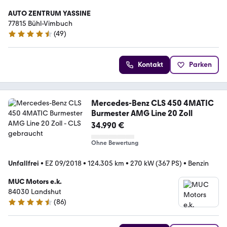
AUTO ZENTRUM YASSINE
77815 Bühl-Vimbuch
(
49
)
4.5 Sterne
Kontakt
Parken
Mercedes-Benz CLS 450 4MATIC
Burmester AMG Line 20 Zoll
34.990 €
Ohne Bewertung
Unfallfrei
•
EZ 09/2018
•
124.305 km
•
270 kW (367 PS)
•
Benzin
MUC Motors e.k.
84030 Landshut
(
86
)
4.7 Sterne