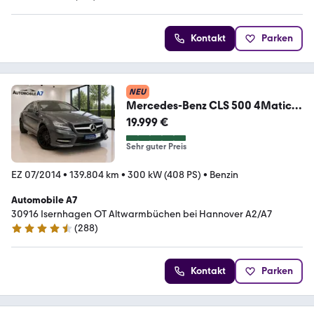
4.8 Sterne
Kontakt
Parken
NEU
Mercedes-Benz CLS 500 4Matic
AMG- Line*LEDER/SCHIEBE-D*
19.999 €
Sehr guter Preis
EZ 07/2014
•
139.804 km
•
300 kW (408 PS)
•
Benzin
Automobile A7
30916 Isernhagen OT Altwarmbüchen bei Hannover A2/A7
(
288
)
4.7 Sterne
Kontakt
Parken