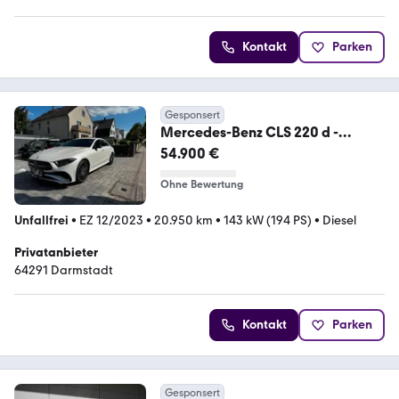
4.8 Sterne
Kontakt
Parken
Gesponsert
Mercedes-Benz CLS 220 d -
"AMG"Airmatic"360"HUD"EGSD"S
54.900 €
oftclose"
Ohne Bewertung
Unfallfrei
•
EZ 12/2023
•
20.950 km
•
143 kW (194 PS)
•
Diesel
Privatanbieter
64291 Darmstadt
Kontakt
Parken
Gesponsert