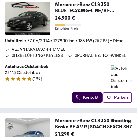
Mercedes-Benz CLS 350
BLUETEC/AMG-LINE/BI-
XEN/MEMORY/360°KAM/
24.900 €
Erhöhter Preis
Unfallfrei
•
EZ 06/2014
•
127.900 km
•
185 kW (252 PS)
•
Diesel
ALCANTARA DACHHIMMEL
SITZBELÜFTUNG/ KEYLESS
SPURHALTE & TOT-WINKEL
Autohaus Oststeinbek
22113 Oststeinbek
(
199
)
4.9 Sterne
Kontakt
Parken
Mercedes-Benz CLS 350 Shooting
Brake BE AMG| SDACH 8FACH SHZ
21.290 €