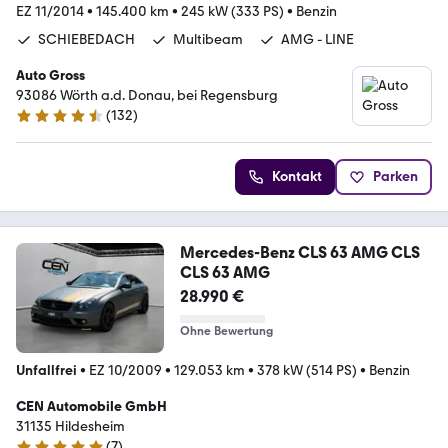
EZ 11/2014
•
145.400 km
•
245 kW (333 PS)
•
Benzin
SCHIEBEDACH
Multibeam
AMG - LINE
Auto Gross
93086 Wörth a.d. Donau, bei Regensburg
(
132
)
4.6 Sterne
Kontakt
Parken
Mercedes-Benz CLS 63 AMG CLS
CLS 63 AMG
28.990 €
Ohne Bewertung
Unfallfrei
•
EZ 10/2009
•
129.053 km
•
378 kW (514 PS)
•
Benzin
CEN Automobile GmbH
31135 Hildesheim
(
7
)