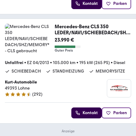
Kontakt
Parken
Mercedes-Benz CLS 350
LEDER/NAVI/SCHIEBEDACH/SHZ/
MEMORY*
23.990 €
Guter Preis
Unfallfrei
•
EZ 04/2013
•
105.000 km
•
195 kW (265 PS)
•
Diesel
SCHIEBEDACH
STANDHEIZUNG
MEMORYSITZE
Kurt-Automobile
49393 Lohne
(
292
)
4.6 Sterne
Kontakt
Parken