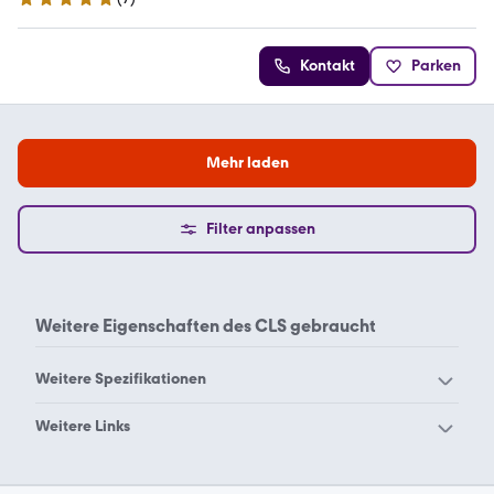
5 Sterne
Kontakt
Parken
Mehr laden
Filter anpassen
Weitere Eigenschaften des
CLS gebraucht
Weitere Spezifikationen
0 finanzierung
1.2
Weitere Links
1.4
1.5
Allradantrieb
Audi Gebrauchtwagen
1.6
1.8
Gebrauchtwagen