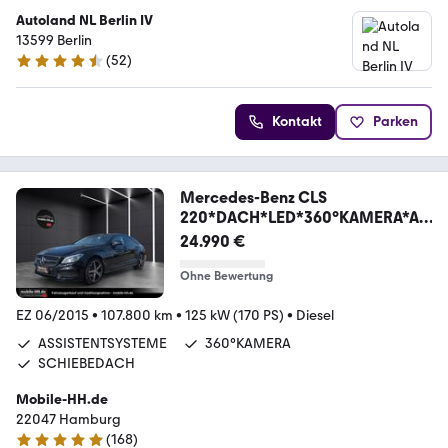
Autoland NL Berlin IV
13599 Berlin
(
52
)
4.4 Sterne
Kontakt
Parken
Mercedes-Benz CLS
220*DACH*LED*360°KAMERA*A
MG LINE*NIGHT PAKET
24.990 €
Ohne Bewertung
EZ 06/2015
•
107.800 km
•
125 kW (170 PS)
•
Diesel
ASSISTENTSYSTEME
360°KAMERA
SCHIEBEDACH
Mobile-HH.de
22047 Hamburg
(
168
)