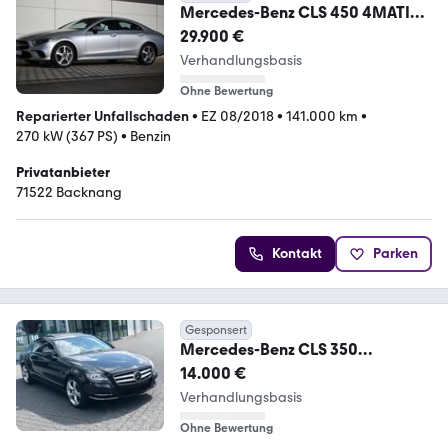
Mercedes-Benz CLS 450 4MATIC |
Pano | 360° | Distr. | AHK | 8x
29.900 €
Verhandlungsbasis
Ohne Bewertung
Reparierter Unfallschaden
•
EZ 08/2018
•
141.000 km
•
270 kW (367 PS)
•
Benzin
Privatanbieter
71522 Backnang
Kontakt
Parken
Gesponsert
Mercedes-Benz CLS 350
BlueEFFICIENCY -
14.000 €
Verhandlungsbasis
Ohne Bewertung