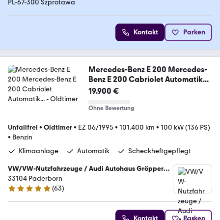
PL-67-300 Szprotawa
Kontakt
Parken
Mercedes-Benz E 200 Mercedes-
Benz E 200 Cabriolet Automatik...
19.900 €
Ohne Bewertung
Unfallfrei
•
Oldtimer
•
EZ 06/1995
•
101.400 km
•
100 kW (136 PS)
•
Benzin
Klimaanlage
Automatik
Scheckheftgepflegt
VW/VW-Nutzfahrzeuge / Audi Autohaus Gröpper
GmbH
33104 Paderborn
(
63
)
5 Sterne
Kontakt
Parken