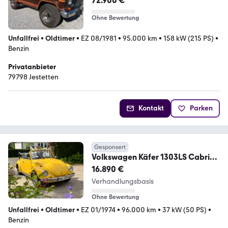
72.900 €
Ohne Bewertung
Unfallfrei
•
Oldtimer
•
EZ 08/1981
•
95.000 km
•
158 kW (215 PS)
•
Benzin
Privatanbieter
79798 Jestetten
Kontakt
Parken
Gesponsert
Volkswagen Käfer 1303LS Cabrio
TOP Zustand
16.890 €
Verhandlungsbasis
Ohne Bewertung
Unfallfrei
•
Oldtimer
•
EZ 01/1974
•
96.000 km
•
37 kW (50 PS)
•
Benzin