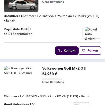
Ohne Bewertung
Unfallfrei
•
Oldtimer
•
EZ 04/1995
•
96.627 km
•
206 kW (280 PS)
•
Benzin
Royal Auto GmbH
66121 Saarbrücken
Kontakt
Parken
Volkswagen Golf Mk2 GTI
24.950 €
Ohne Bewertung
Oldtimer
•
EZ 04/1989
•
80.197 km
•
82 kW (111 PS)
•
Benzin
HooG Selections B.V.