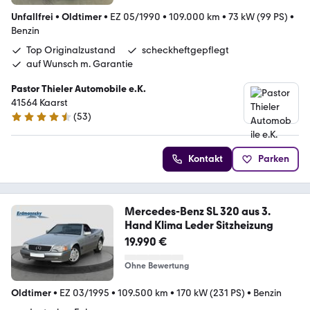
Unfallfrei
•
Oldtimer
•
EZ 05/1990
•
109.000 km
•
73 kW (99 PS)
•
Benzin
Top Originalzustand
scheckheftgepflegt
auf Wunsch m. Garantie
Pastor Thieler Automobile e.K.
41564 Kaarst
(
53
)
4.7 Sterne
Kontakt
Parken
Mercedes-Benz SL 320 aus 3.
Hand Klima Leder Sitzheizung
19.990 €
Ohne Bewertung
Oldtimer
•
EZ 03/1995
•
109.500 km
•
170 kW (231 PS)
•
Benzin