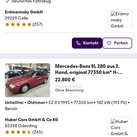
deutsches Fahrzeug
Erdmannsky GmbH
29229 Celle
(
257
)
4.8 Sterne
Kontakt
Parken
Mercedes-Benz SL 280 aus 2.
Hand, original 77350 km* H-
Kennz.
22.800 €
Ohne Bewertung
Unfallfrei
•
Oldtimer
•
EZ 01/1995
•
77.350 km
•
142 kW (193 PS)
•
Benzin
Huber Cars GmbH & Co KG
82398 Oderding
(
265
)
4.7 Sterne