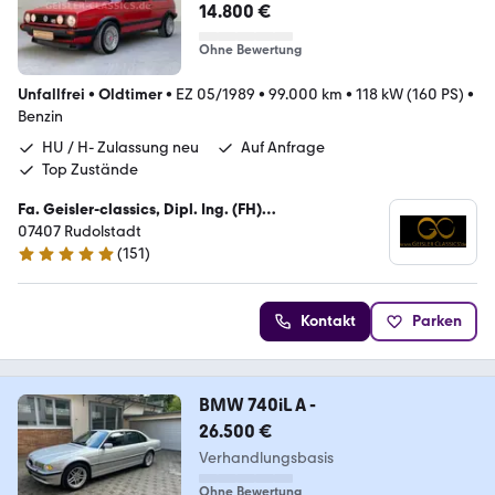
14.800 €
Ohne Bewertung
Unfallfrei
•
Oldtimer
•
EZ 05/1989
•
99.000 km
•
118 kW (160 PS)
•
Benzin
HU / H- Zulassung neu
Auf Anfrage
Top Zustände
Fa. Geisler-classics, Dipl. Ing. (FH)
Kraftfahrzeugtechnik Enrico Geisler
07407 Rudolstadt
(
151
)
4.8 Sterne
Kontakt
Parken
BMW 740iL A -
26.500 €
Verhandlungsbasis
Ohne Bewertung