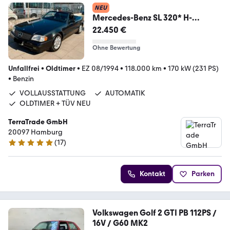
NEU
Mercedes-Benz SL 320* H-
KENNZEICHEN * TOP ZUSTAND
22.450 €
Ohne Bewertung
Unfallfrei
•
Oldtimer
•
EZ 08/1994
•
118.000 km
•
170 kW (231 PS)
•
Benzin
VOLLAUSSTATTUNG
AUTOMATIK
OLDTIMER + TÜV NEU
TerraTrade GmbH
20097 Hamburg
(
17
)
4.8 Sterne
Kontakt
Parken
Volkswagen Golf 2 GTI PB 112PS /
16V / G60 MK2