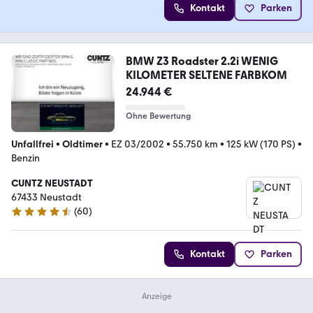
Kontakt
Parken
BMW Z3 Roadster 2.2i WENIG
KILOMETER SELTENE FARBKOM
24.944 €
Ohne Bewertung
Unfallfrei
•
Oldtimer
•
EZ 03/2002
•
55.750 km
•
125 kW (170 PS)
•
Benzin
CUNTZ NEUSTADT
67433 Neustadt
(
60
)
4.4 Sterne
Kontakt
Parken