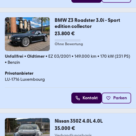
BMW Z3 Roadster 3.0i - Sport
edition collector
23.800 €
Ohne Bewertung
Unfallfrei
•
Oldtimer
•
EZ 03/2001
•
149.000 km
•
170 kW (231 PS)
•
Benzin
Privatanbieter
LU-1716 Luxembourg
Kontakt
Parken
Nissan 350Z 4.0L 4.0L
35.000 €
Verhandlungsbasis