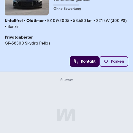
Ohne Bewertung
Unfallfrei
•
Oldtimer
•
EZ 09/2005
•
58.680 km
•
221 kW (300 PS)
•
Benzin
Privatanbieter
GR-58500 Skydra Pellas
Kontakt
Parken