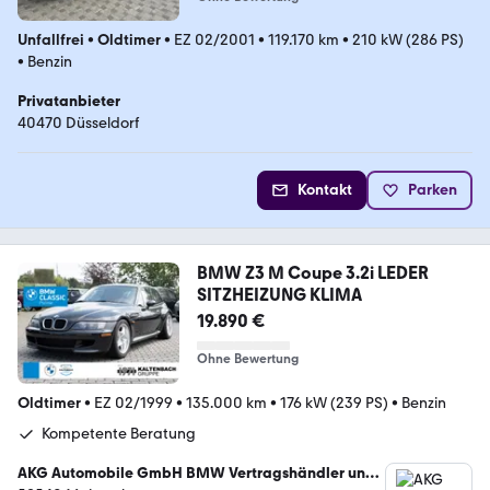
Unfallfrei
•
Oldtimer
•
EZ 02/2001
•
119.170 km
•
210 kW (286 PS)
•
Benzin
Privatanbieter
40470 Düsseldorf
Kontakt
Parken
BMW Z3 M Coupe 3.2i LEDER
SITZHEIZUNG KLIMA
19.890 €
Ohne Bewertung
Oldtimer
•
EZ 02/1999
•
135.000 km
•
176 kW (239 PS)
•
Benzin
Kompetente Beratung
AKG Automobile GmbH BMW Vertragshändler und