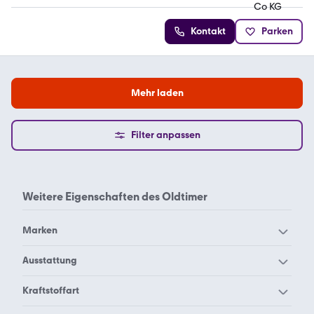
Kontakt
Parken
Mehr laden
Filter anpassen
Weitere Eigenschaften des
Oldtimer
Marken
Alfa Romeo Oldtimer
Alvis Oldtimer
Ausstattung
Andere Oldtimer
Aston Martin Oldtimer
Allradantrieb Oldtimer
Kraftstoffart
Audi Oldtimer
Austin Healey Oldtimer