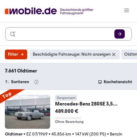
Filter
Beschädigte Fahrzeuge: Nicht anzeigen
Oldti
7.661 Oldtimer
Sortieren
Kachelansicht
Top
Gesponsert
Mercedes-Benz 280SE 3,5
Cabriolet / Nr. 1 ab Werk
489.000 €
Ohne Bewertung
Oldtimer
•
EZ 07/1969
•
45.856 km
•
147 kW (200 PS)
•
Benzin