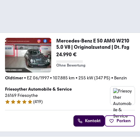
Mercedes-Benz E 50 AMG W210
5.0 V8 | Originalzustand | Dt. Fzg
24.990 €
Ohne Bewertung
Oldtimer
•
EZ 06/1997
•
107.885 km
•
255 kW (347 PS)
•
Benzin
Friesoyther Automobile & Service
26169 Friesoythe
(
419
)
4.8 Sterne
Kontakt
Parken