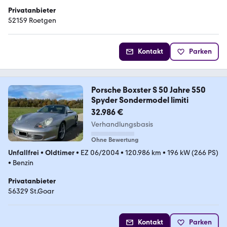
Privatanbieter
52159 Roetgen
Kontakt
Parken
Porsche Boxster S 50 Jahre 550
Spyder Sondermodel limiti
32.986 €
Verhandlungsbasis
Ohne Bewertung
Unfallfrei
•
Oldtimer
•
EZ 06/2004
•
120.986 km
•
196 kW (266 PS)
•
Benzin
Privatanbieter
56329 St.Goar
Kontakt
Parken