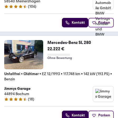
BMW Classic Partner
58540 Meinerzhagen
(
106
)
4.7 Sterne
Kontakt
Parken
Mercedes-Benz SL 280
22.222 €
Ohne Bewertung
Unfallfrei
•
Oldtimer
•
EZ 12/1993
•
117.748 km
•
142 kW (193 PS)
•
Benzin
Jimmys Garage
44894 Bochum
(
18
)
4.3 Sterne
Kontakt
Parken