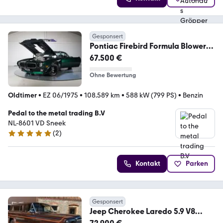
Gesponsert
Pontiac Firebird Formula Blower
800 HP
67.500 €
Ohne Bewertung
Oldtimer
•
EZ 06/1975
•
108.589 km
•
588 kW (799 PS)
•
Benzin
Pedal to the metal trading B.V
NL-8601 VD Sneek
(
2
)
5 Sterne
Kontakt
Parken
Gesponsert
Jeep Cherokee Laredo 5.9 V8
Automat