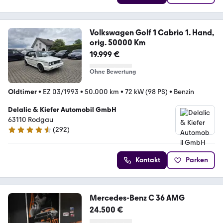
Volkswagen Golf 1 Cabrio 1. Hand,
orig. 50000 Km
19.999 €
Ohne Bewertung
Oldtimer
•
EZ 03/1993
•
50.000 km
•
72 kW (98 PS)
•
Benzin
Delalic & Kiefer Automobil GmbH
63110 Rodgau
(
292
)
4.7 Sterne
Kontakt
Parken
Mercedes-Benz C 36 AMG
24.500 €