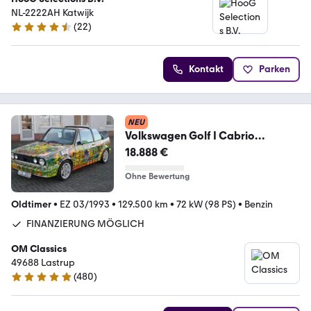
NL-2222AH Katwijk
(
22
)
4.3 Sterne
Kontakt
Parken
NEU
Volkswagen Golf I Cabrio
1.8*KUNSTWERK*MICHAEL
18.888 €
FISCHER ART*
Ohne Bewertung
Oldtimer
•
EZ 03/1993
•
129.500 km
•
72 kW (98 PS)
•
Benzin
FINANZIERUNG MÖGLICH
OM Classics
49688 Lastrup
(
480
)
4.8 Sterne