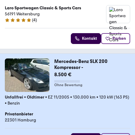
Laro Sportwagen Classic & Sports Cars
56191 Weitersburg
(
4
)
5 Sterne
Kontakt
Parken
Mercedes-Benz SLK 200
Kompressor -
8.500 €
Ohne Bewertung
Unfallfrei
•
Oldtimer
•
EZ 11/2005
•
130.000 km
•
120 kW (163 PS)
•
Benzin
Privatanbieter
22301 Hamburg