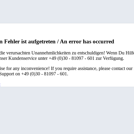
n Fehler ist aufgetreten / An error has occurred
 die verursachten Unannehmlichkeiten zu entschuldigen! Wenn Du Hilfe
unser Kundenservice unter +49 (0)30 - 81097 - 601 zur Verfügung.
se for any inconvenience! If you require assistance, please contact our
upport on +49 (0)30 - 81097 - 601.
e