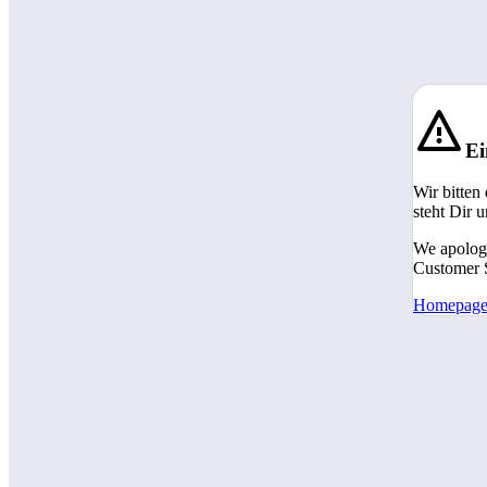
Ei
Wir bitten
steht Dir 
We apologi
Customer S
Homepag