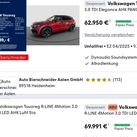
Volkswagen 
Gesponsert
3.0 TDI Elegance AHK PA
¹
62.950 €
Fairer Preis
Versicherung vergleichen
Unfallfrei
•
EZ 04/2025
•
9
Dynaudio Soundsystem
Allradlenkung
Auto Bierschneider Aalen GmbH
(
113
)
4.3 Sterne
89518 Heidenheim
Volksw
Gesponsert
NEU
R-LINE 4Motion 3.0 TDI LED
¹
69.991 €
Fairer Preis