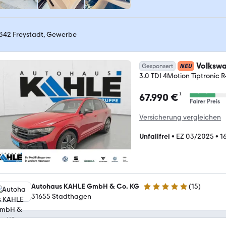
342 Freystadt, Gewerbe
Volksw
Gesponsert
NEU
3.0 TDI 4Motion Tiptronic R
¹
67.990 €
Fairer Preis
Versicherung vergleichen
Unfallfrei
•
EZ 03/2025
•
1
Autohaus KAHLE GmbH & Co. KG
(
15
)
4.9 Sterne
31655 Stadthagen