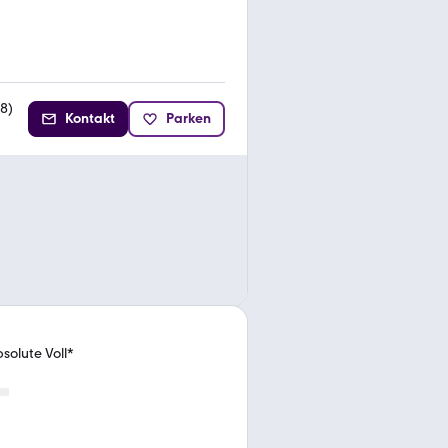
8
)
Kontakt
Parken
solute Voll*