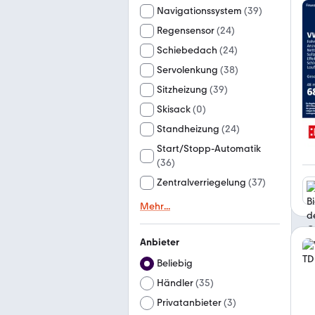
Navigationssystem
(
39
)
Regensensor
(
24
)
Schiebedach
(
24
)
Servolenkung
(
38
)
Sitzheizung
(
39
)
Skisack
(
0
)
Standheizung
(
24
)
Start/Stopp-Automatik
(
36
)
Zentralverriegelung
(
37
)
Mehr
...
Anbieter
Beliebig
Händler
(
35
)
Privatanbieter
(
3
)