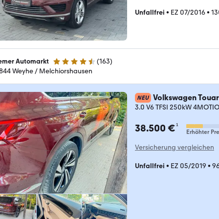
Unfallfrei
•
EZ 07/2016
•
13
emer Automarkt
(
163
)
4.7 Sterne
844 Weyhe / Melchiorshausen
Volkswagen Toua
NEU
3.0 V6 TFSI 250kW 4MOTION
¹
38.500 €
Erhöhter Pre
Versicherung vergleichen
Unfallfrei
•
EZ 05/2019
•
9