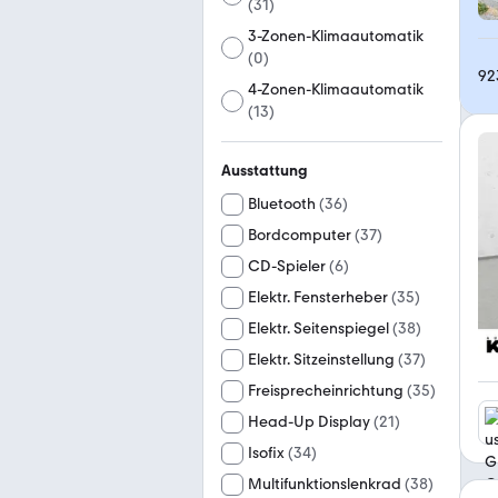
(
31
)
3-Zonen-Klimaautomatik
(
0
)
92
4-Zonen-Klimaautomatik
(
13
)
Ausstattung
Bluetooth
(
36
)
Bordcomputer
(
37
)
CD-Spieler
(
6
)
Elektr. Fensterheber
(
35
)
Elektr. Seitenspiegel
(
38
)
Elektr. Sitzeinstellung
(
37
)
Freisprecheinrichtung
(
35
)
Head-Up Display
(
21
)
Isofix
(
34
)
Multifunktionslenkrad
(
38
)