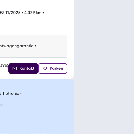
EZ 11/2025
•
4.029 km
•
htwagengarantie
•
396
)
Kontakt
Parken
Tiptronic -