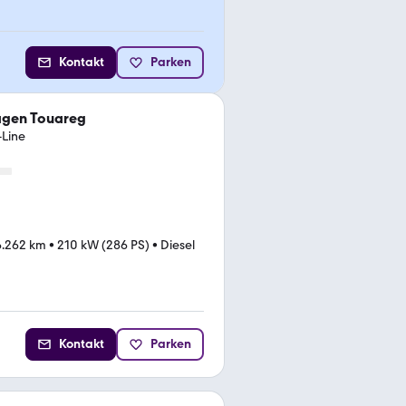
Kontakt
Parken
agen Touareg
-Line
6.262 km
•
210 kW (286 PS)
•
Diesel
Kontakt
Parken