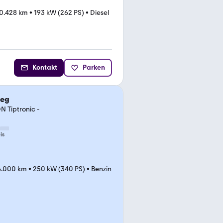
0.428 km
•
193 kW (262 PS)
•
Diesel
Kontakt
Parken
reg
 Tiptronic -
is
6.000 km
•
250 kW (340 PS)
•
Benzin