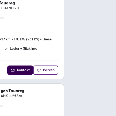
Touareg
NO STAND 20
.719 km
•
170 kW (231 PS)
•
Diesel
Leder + Sitzklima
Kontakt
Parken
agen Touareg
 AHK Luftf Sta