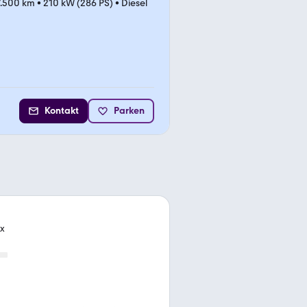
7.500 km
•
210 kW (286 PS)
•
Diesel
Kontakt
Parken
x