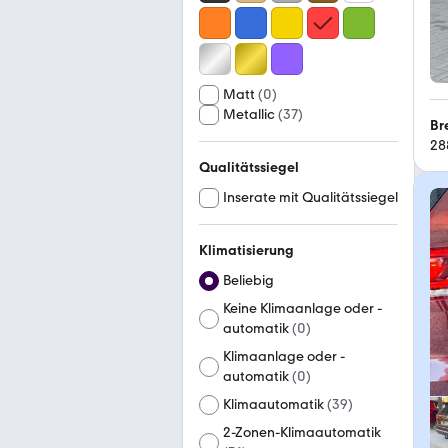
Matt
(
0
)
Metallic
(
37
)
Br
28
Qualitätssiegel
Inserate mit Qualitätssiegel
Klimatisierung
Beliebig
Keine Klimaanlage oder -
automatik
(
0
)
Klimaanlage oder -
automatik
(
0
)
Klimaautomatik
(
39
)
2-Zonen-Klimaautomatik