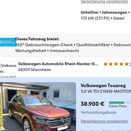
Versicherung vergleichen
Unfallfrei
•
Jahreswagen
•
170 kW (231 PS)
•
Diesel
Dieses Fahrzeug bietet
:
360° Gebrauchtwagen-Check
•
Qualitätszertifikat
•
Gebrauc
Wartungsfreiheit
•
Umtauschrecht
Volkswagen Automobile Rhein-Neckar GmbH, Gebrauchtwagenteam
(
4.8 Sterne
68309 Mannheim
Volkswagen Touareg
3.0 V6 TDI 210kW 4MOTION 
38.900 €
Fairer Preis
Verhandlungsbasis
Versicherung vergleichen