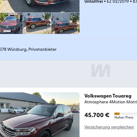
Unfallfrei
•
EZ 02/2019
•
8
078 Würzburg, Privatanbieter
Volkswagen Touareg
Atmosphere 4Motion Matri
45.700 €
Hoher Preis
Versicherung vergleichen