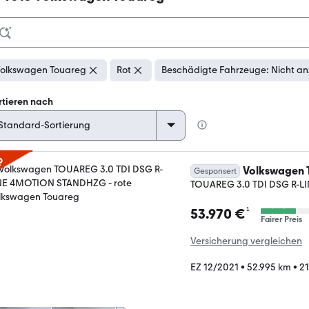
olkswagen Touareg
Rot
Beschädigte Fahrzeuge: Nicht an
rtieren nach
p
Volkswagen 
Gesponsert
TOUAREG 3.0 TDI DSG R-
¹
53.970 €
Fairer Preis
Versicherung vergleichen
EZ 12/2021
•
52.995 km
•
21