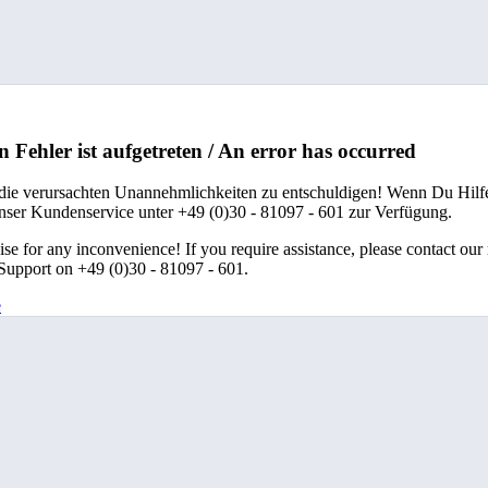
n Fehler ist aufgetreten / An error has occurred
 die verursachten Unannehmlichkeiten zu entschuldigen! Wenn Du Hilfe
unser Kundenservice unter +49 (0)30 - 81097 - 601 zur Verfügung.
se for any inconvenience! If you require assistance, please contact our
upport on +49 (0)30 - 81097 - 601.
e