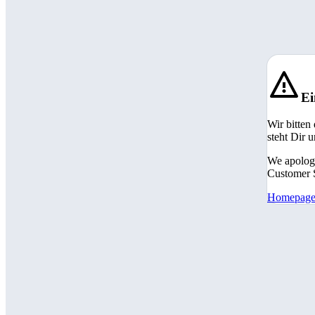
Ei
Wir bitten
steht Dir 
We apologi
Customer S
Homepag