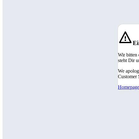
Ei
Wir bitten
steht Dir 
We apologi
Customer S
Homepag