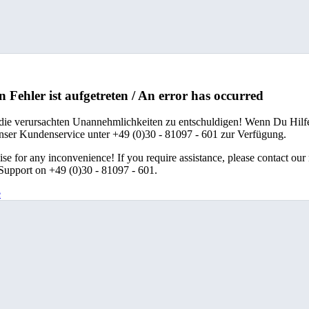
n Fehler ist aufgetreten / An error has occurred
 die verursachten Unannehmlichkeiten zu entschuldigen! Wenn Du Hilfe
unser Kundenservice unter +49 (0)30 - 81097 - 601 zur Verfügung.
se for any inconvenience! If you require assistance, please contact our
upport on +49 (0)30 - 81097 - 601.
e