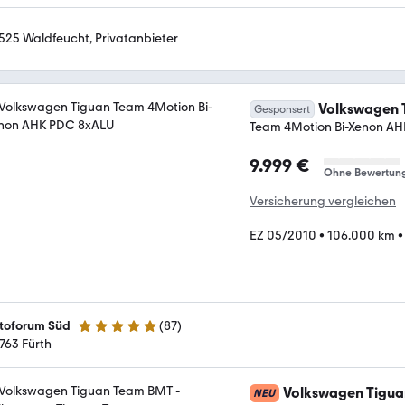
525 Waldfeucht, Privatanbieter
Volkswagen 
Gesponsert
Team 4Motion Bi-Xenon A
9.999 €
Ohne Bewertun
Versicherung vergleichen
EZ 05/2010
•
106.000 km
toforum Süd
(
87
)
5 Sterne
763 Fürth
Volkswagen Tigua
NEU