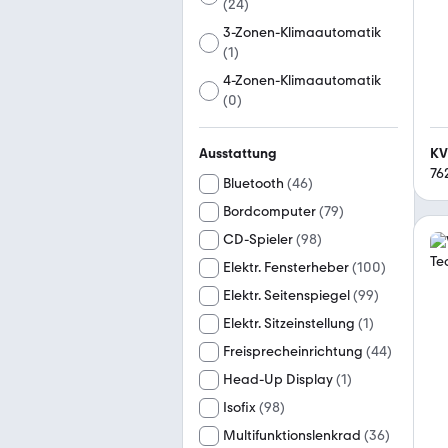
(
24
)
3-Zonen-Klimaautomatik
(
1
)
4-Zonen-Klimaautomatik
(
0
)
KV
Ausstattung
76
Bluetooth
(
46
)
Bordcomputer
(
79
)
CD-Spieler
(
98
)
Elektr. Fensterheber
(
100
)
Elektr. Seitenspiegel
(
99
)
Elektr. Sitzeinstellung
(
1
)
Freisprecheinrichtung
(
44
)
Head-Up Display
(
1
)
Isofix
(
98
)
Multifunktionslenkrad
(
36
)