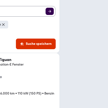
n
Suche speichern
Tiguan
ation-E Fenster
ng
66.000 km
•
110 kW (150 PS)
•
Benzin