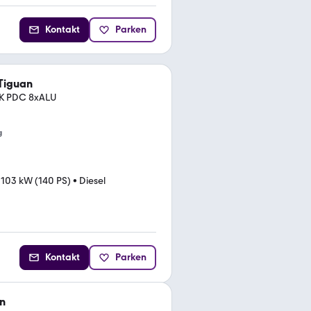
Kontakt
Parken
Tiguan
HK PDC 8xALU
g
•
103 kW (140 PS)
•
Diesel
Kontakt
Parken
n