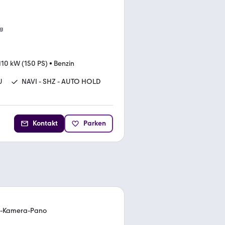
g
110 kW (150 PS)
•
Benzin
U
NAVI - SHZ - AUTO HOLD
Kontakt
Parken
n-Kamera-Pano