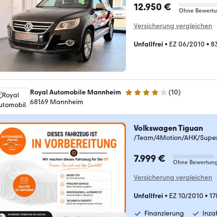
12.950 €
Ohne Bewert
Versicherung vergleichen
Unfallfrei
•
EZ 06/2010
•
8
Royal Automobile Mannheim
(
10
)
4.2 Sterne
68169 Mannheim
Volkswagen Tiguan
/Team/4Motion/AHK/Super
7.999 €
Ohne Bewertun
Versicherung vergleichen
Unfallfrei
•
EZ 10/2010
•
17
Finanzierung
Inz