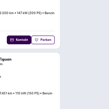
2.500 km
•
147 kW (200 PS)
•
Benzin
Kontakt
Parken
Tiguan
am
g
7.451 km
•
110 kW (150 PS)
•
Benzin