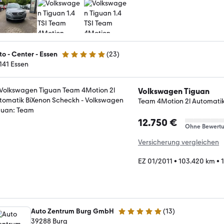
to - Center - Essen
(
23
)
5 Sterne
141 Essen
Volkswagen Tiguan
Team 4Motion 2l Automati
12.750 €
Ohne Bewert
Versicherung vergleichen
EZ 01/2011
•
103.420 km
•
Auto Zentrum Burg GmbH
(
13
)
5 Sterne
39288 Burg