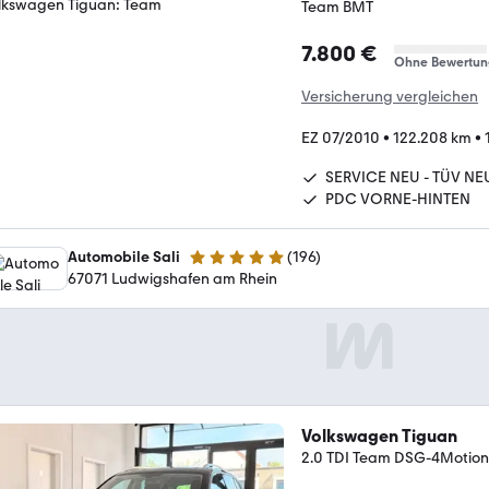
Team BMT
7.800 €
Ohne Bewertun
Versicherung vergleichen
EZ 07/2010
•
122.208 km
•
SERVICE NEU - TÜV NE
PDC VORNE-HINTEN
Automobile Sali
(
196
)
5 Sterne
67071 Ludwigshafen am Rhein
Volkswagen Tiguan
2.0 TDI Team DSG-4Motio