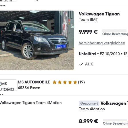
Volkswagen Tiguan
Team BMT
9.999 €
Ohne Bewertun
Versicherung vergleichen
Unfallfrei
•
EZ 10/2010
•
12
AHK
MS AUTOMOBILE
(
19
)
4.8 Sterne
45356 Essen
Volkswagen 
Gesponsert
Team 4Motion
8.999 €
Ohne Bewertun