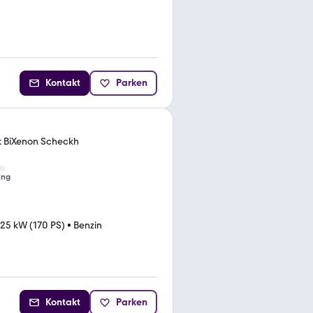
Kontakt
Parken
k BiXenon Scheckh
ung
125 kW (170 PS)
•
Benzin
Kontakt
Parken