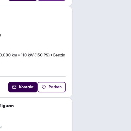
g
0.000 km
•
110 kW (150 PS)
•
Benzin
Kontakt
Parken
Tiguan
g