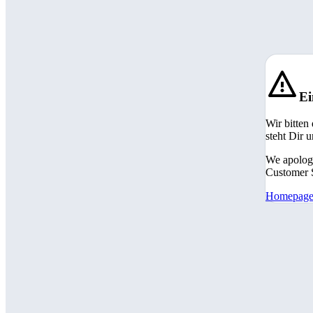
Ei
Wir bitten
steht Dir 
We apologi
Customer S
Homepag