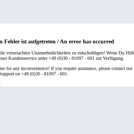
n Fehler ist aufgetreten / An error has occurred
 die verursachten Unannehmlichkeiten zu entschuldigen! Wenn Du Hilfe
unser Kundenservice unter +49 (0)30 - 81097 - 601 zur Verfügung.
se for any inconvenience! If you require assistance, please contact our
upport on +49 (0)30 - 81097 - 601.
e