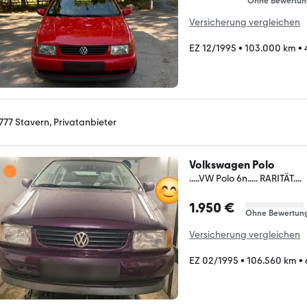
Ohne Bewertun
Versicherung vergleichen
EZ 12/1995
•
103.000 km
•
777 Stavern, Privatanbieter
Volkswagen Polo
.....VW Polo 6n..... RARITÄT....
1.950 €
Ohne Bewertun
Versicherung vergleichen
EZ 02/1995
•
106.560 km
•