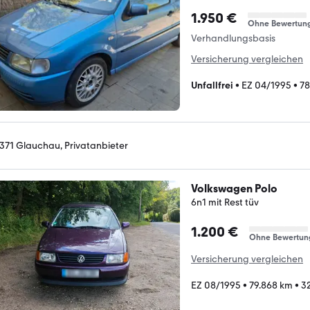
1.950 €
Ohne Bewertun
Verhandlungsbasis
Versicherung vergleichen
Unfallfrei
•
EZ 04/1995
•
78
371 Glauchau, Privatanbieter
Volkswagen Polo
6n1 mit Rest tüv
1.200 €
Ohne Bewertun
Versicherung vergleichen
EZ 08/1995
•
79.868 km
•
3