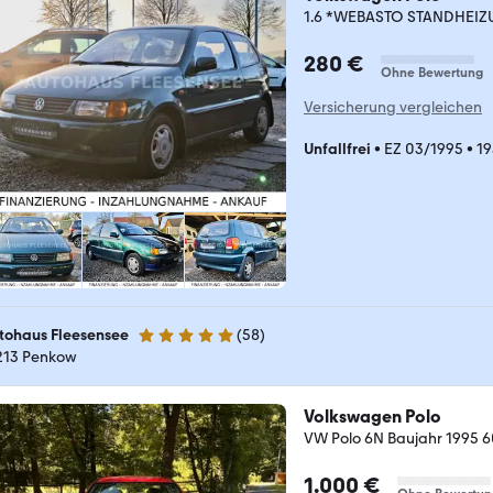
1.6 *WEBASTO STANDHEI
280 €
Ohne Bewertung
Versicherung vergleichen
Unfallfrei
•
EZ 03/1995
•
19
tohaus Fleesensee
(
58
)
4.9 Sterne
213 Penkow
Volkswagen Polo
VW Polo 6N Baujahr 1995 60
1.000 €