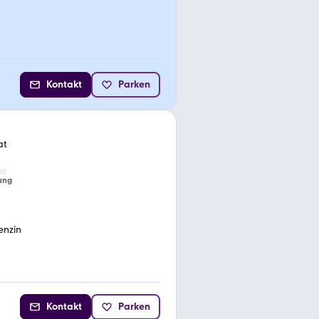
Kontakt
Parken
at
ung
enzin
Kontakt
Parken