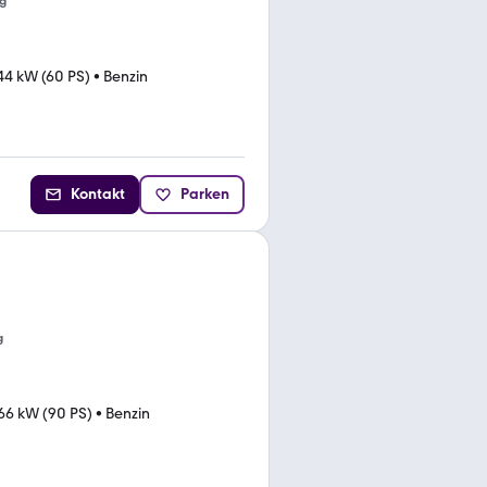
g
44 kW (60 PS)
•
Benzin
Kontakt
Parken
g
66 kW (90 PS)
•
Benzin