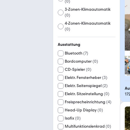
(
0
)
3-Zonen-Klimaautomatik
(
0
)
4-Zonen-Klimaautomatik
(
0
)
Ausstattung
Bluetooth
(
7
)
Bordcomputer
(
0
)
CD-Spieler
(
0
)
Elektr. Fensterheber
(
3
)
Elektr. Seitenspiegel
(
2
)
Au
Elektr. Sitzeinstellung
(
0
)
17
Freisprecheinrichtung
(
4
)
Head-Up Display
(
0
)
Isofix
(
0
)
Multifunktionslenkrad
(
0
)