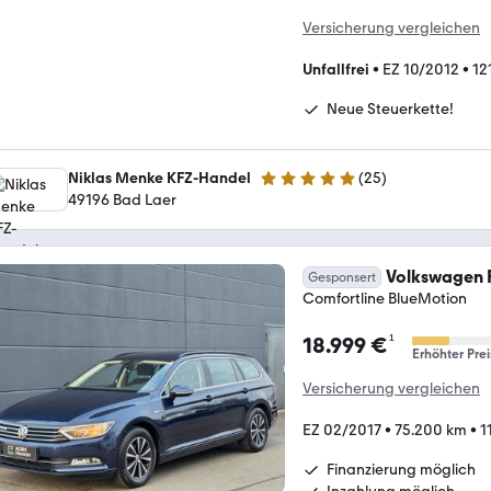
Versicherung vergleichen
Unfallfrei
•
EZ 10/2012
•
12
Neue Steuerkette!
Niklas Menke KFZ-Handel
(
25
)
4.9 Sterne
49196 Bad Laer
Volkswagen P
Gesponsert
Comfortline BlueMotion
¹
18.999 €
Erhöhter Prei
Versicherung vergleichen
EZ 02/2017
•
75.200 km
•
1
Finanzierung möglich