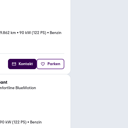
9.862 km
•
90 kW (122 PS)
•
Benzin
Kontakt
Parken
iant
mfortline BlueMotion
90 kW (122 PS)
•
Benzin