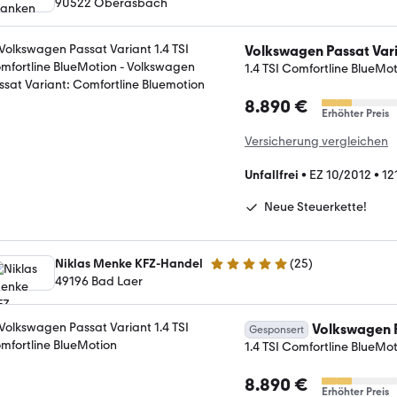
90522 Oberasbach
Volkswagen Passat Var
1.4 TSI Comfortline BlueMo
8.890 €
Erhöhter Preis
Versicherung vergleichen
Unfallfrei
•
EZ 10/2012
•
12
Neue Steuerkette!
Niklas Menke KFZ-Handel
(
25
)
4.9 Sterne
49196 Bad Laer
Volkswagen P
Gesponsert
1.4 TSI Comfortline BlueMo
8.890 €
Erhöhter Preis