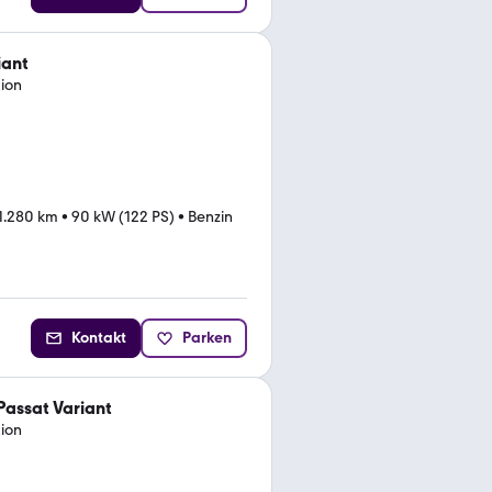
iant
tion
1.280 km
•
90 kW (122 PS)
•
Benzin
Kontakt
Parken
assat Variant
tion