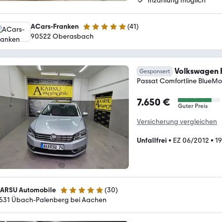
Inzahlung möglich
ACars-Franken
(
41
)
4.8 Sterne
90522 Oberasbach
Volkswagen P
Gesponsert
Passat Comfortline Blu
7.650 €
Guter Preis
Versicherung vergleichen
Unfallfrei
•
EZ 06/2012
•
1
ARSU Automobile
(
30
)
5 Sterne
531 Übach-Palenberg bei Aachen