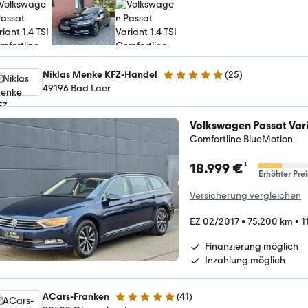
Niklas Menke KFZ-Handel
(
25
)
4.9 Sterne
49196 Bad Laer
Volkswagen Passat Var
Comfortline BlueMotion
¹
18.999 €
Erhöhter Prei
Versicherung vergleichen
EZ 02/2017
•
75.200 km
•
1
Finanzierung möglich
Inzahlung möglich
ACars-Franken
(
41
)
4.8 Sterne