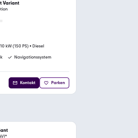
 Variant
tion
110 kW (150 PS)
•
Diesel
ik
Navigationssystem
Kontakt
Parken
iant
AVI*