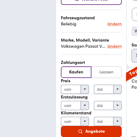
Fahrzeugzustand
Beliebig
ändern
V
Marke, Modell, Variante
So
Volkswagen Passat Variant comfortline bluemotion
ändern
Zahlungsart
To
Kaufen
Leasen
Preis
Erstzulassung
Kilometerstand
Angebote