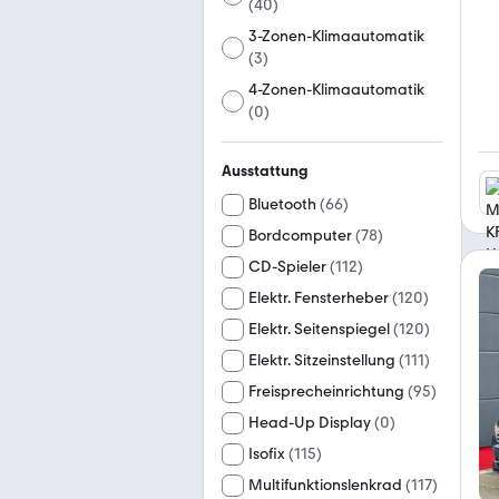
(
40
)
3-Zonen-Klimaautomatik
(
3
)
4-Zonen-Klimaautomatik
(
0
)
Ausstattung
Bluetooth
(
66
)
Bordcomputer
(
78
)
CD-Spieler
(
112
)
Elektr. Fensterheber
(
120
)
Elektr. Seitenspiegel
(
120
)
Elektr. Sitzeinstellung
(
111
)
Freisprecheinrichtung
(
95
)
Head-Up Display
(
0
)
Isofix
(
115
)
Multifunktionslenkrad
(
117
)