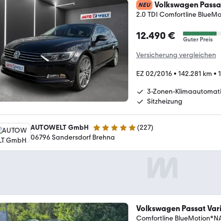
Volkswagen Passat
NEU
2.0 TDI Comfortline BlueMo
12.490 €
Guter Preis
Versicherung vergleichen
EZ 02/2016
•
142.281 km
•
3-Zonen-Klimaautomat
Sitzheizung
AUTOWELT GmbH
(
227
)
4.8 Sterne
06796 Sandersdorf Brehna
Volkswagen Passat Var
Comfortline BlueMotion*N