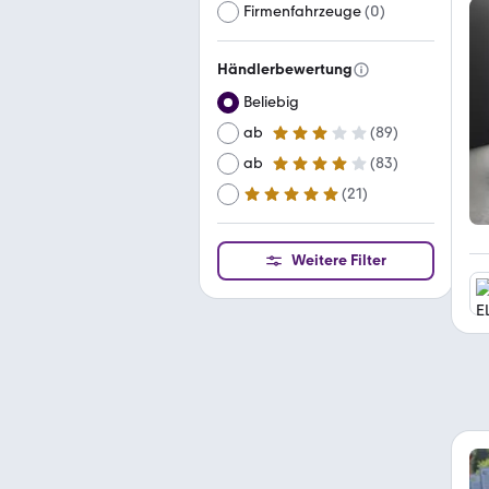
Firmenfahrzeuge
(
0
)
Händlerbewertung
Beliebig
ab
(
89
)
3 Sterne
ab
(
83
)
4 Sterne
(
21
)
ab
5 Sterne
Weitere Filter