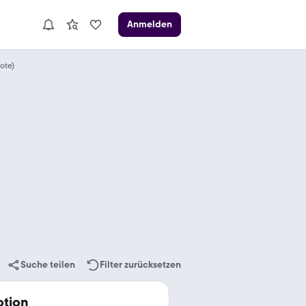
Anmelden
ote)
Suche teilen
Filter zurücksetzen
otion