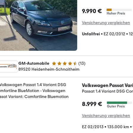
9.990 €
Hoher Preis
Versicherung vergleichen
Unfallfrei
•
EZ 02/2012
•
12
GM-Automobile
(
13
)
4.7 Sterne
89520 Heidenheim-Schnaitheim
Volkswagen Passat Var
Passat 1.4 Variant DSG Co
8.999 €
Guter Preis
Versicherung vergleichen
EZ 02/2013
•
135.000 km
•