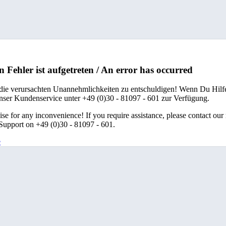
n Fehler ist aufgetreten / An error has occurred
 die verursachten Unannehmlichkeiten zu entschuldigen! Wenn Du Hilfe
unser Kundenservice unter +49 (0)30 - 81097 - 601 zur Verfügung.
se for any inconvenience! If you require assistance, please contact our
upport on +49 (0)30 - 81097 - 601.
e