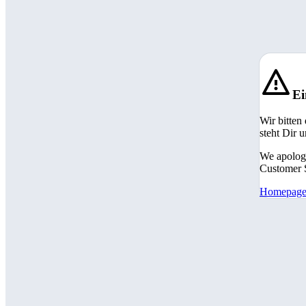
Ei
Wir bitten
steht Dir 
We apologi
Customer S
Homepag