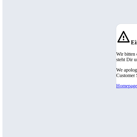
Ei
Wir bitten
steht Dir 
We apologi
Customer S
Homepag