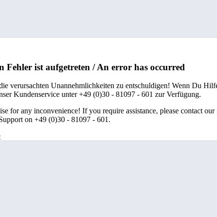
n Fehler ist aufgetreten / An error has occurred
 die verursachten Unannehmlichkeiten zu entschuldigen! Wenn Du Hilfe
unser Kundenservice unter +49 (0)30 - 81097 - 601 zur Verfügung.
se for any inconvenience! If you require assistance, please contact our
upport on +49 (0)30 - 81097 - 601.
e