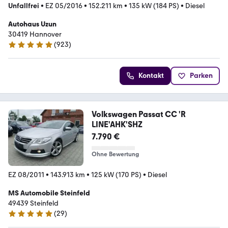
Unfallfrei
•
EZ 05/2016
•
152.211 km
•
135 kW (184 PS)
•
Diesel
Autohaus Uzun
30419 Hannover
(
923
)
4.9 Sterne
Kontakt
Parken
Volkswagen Passat CC 'R
LINE'AHK'SHZ
7.790 €
Ohne Bewertung
EZ 08/2011
•
143.913 km
•
125 kW (170 PS)
•
Diesel
MS Automobile Steinfeld
49439 Steinfeld
(
29
)
4.9 Sterne