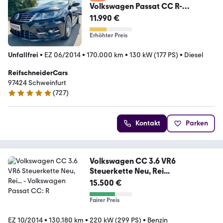
Volkswagen Passat CC R-
Line*4xSitzheizung*LED*AHK*1
11.990 €
Hand*
Erhöhter Preis
Unfallfrei
•
EZ 06/2014
•
170.000 km
•
130 kW (177 PS)
•
Diesel
ReifschneiderCars
97424 Schweinfurt
(
727
)
4.8 Sterne
Kontakt
Parken
Volkswagen CC 3.6 VR6
Steuerkette Neu, Rei...
15.500 €
Fairer Preis
EZ 10/2014
•
130.180 km
•
220 kW (299 PS)
•
Benzin