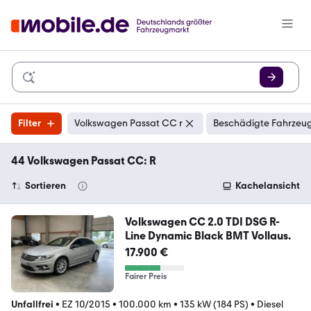
Filter
Volkswagen Passat CC r
Beschädigte Fahrzeug
44 Volkswagen Passat CC: R
Sortieren
Kachelansicht
Volkswagen CC 2.0 TDI DSG R-
Line Dynamic Black BMT Vollaus.
17.900 €
Fairer Preis
Unfallfrei
•
EZ 10/2015
•
100.000 km
•
135 kW (184 PS)
•
Diesel