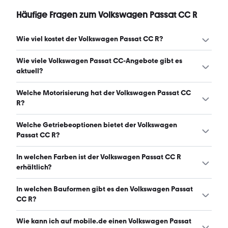
Häufige Fragen zum Volkswagen Passat CC R
Wie viel kostet der Volkswagen Passat CC R?
Ein guter Preis für einen Volkswagen Passat CC R liegt
Wie viele Volkswagen Passat CC-Angebote gibt es
zwischen 6.850 € und 13.037 €. (Stand: 7.8.2026)
aktuell?
Es gibt insgesamt 44 Volkswagen Passat CC bei
Welche Motorisierung hat der Volkswagen Passat CC
mobile.de, davon 44 Gebraucht- und 0 Neuwagen.
R?
(Stand: 7.8.2026)
Der Volkswagen Passat CC R hat Leistungen zwischen
Welche Getriebeoptionen bietet der Volkswagen
140 und 300 PS. (Stand: 7.8.2026)
Passat CC R?
Der Volkswagen Passat CC R ist mit automatischem und
In welchen Farben ist der Volkswagen Passat CC R
manuellem Getriebe erhältlich. (Stand: 7.8.2026)
erhältlich?
Den Volkswagen Passat CC R gibt es in folgenden
In welchen Bauformen gibt es den Volkswagen Passat
Farben: schwarz, silber, weiß, braun, grau und blau. Die
CC R?
häufigste Farbe ist schwarz. (Stand: 7.8.2026)
Den Volkswagen Passat CC R gibt es in folgenden
Wie kann ich auf mobile.de einen Volkswagen Passat