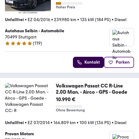
NAVI*XENON*LEDER*PANO
Hoher Preis
Unfallfrei
•
EZ 04/2016
•
239.980 km
•
135 kW (184 PS)
•
Diesel
Autohaus Selbin - Automobile
70499 Stuttgart
(
119
)
4.9 Sterne
Kontakt
Parken
Volkswagen Passat CC R-Line
2.0D Man. - Airco - GPS - Goede
10.990 €
Ohne Bewertung
Unfallfrei
•
EZ 07/2014
•
166.809 km
•
100 kW (136 PS)
•
Diesel
Provan Motors