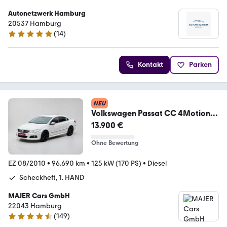
Autonetzwerk Hamburg
20537 Hamburg
(
14
)
4.9 Sterne
Kontakt
Parken
NEU
Volkswagen Passat CC 4Motion
R-
13.900 €
Line*AUT*XENON*NAVI*DYNAUDI
O
Ohne Bewertung
EZ 08/2010
•
96.690 km
•
125 kW (170 PS)
•
Diesel
Scheckheft, 1. HAND
MAJER Cars GmbH
22043 Hamburg
(
149
)
4.7 Sterne