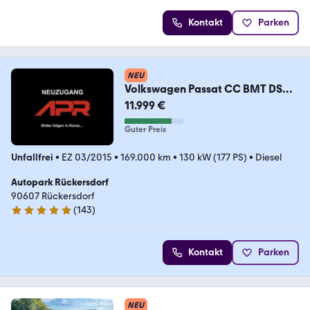
Kontakt
Parken
NEU
Volkswagen Passat CC BMT DSG
R-line Bi-Xenon Kamera 5-Sitze
11.999 €
Guter Preis
Unfallfrei
•
EZ 03/2015
•
169.000 km
•
130 kW (177 PS)
•
Diesel
Autopark Rückersdorf
90607 Rückersdorf
(
143
)
4.8 Sterne
Kontakt
Parken
NEU