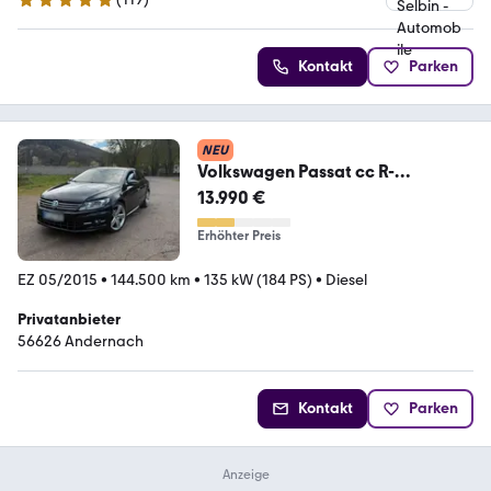
4.9 Sterne
Kontakt
Parken
NEU
Volkswagen Passat cc R-
Line,Pano,Kamera
13.990 €
Erhöhter Preis
EZ 05/2015
•
144.500 km
•
135 kW (184 PS)
•
Diesel
Privatanbieter
56626 Andernach
Kontakt
Parken