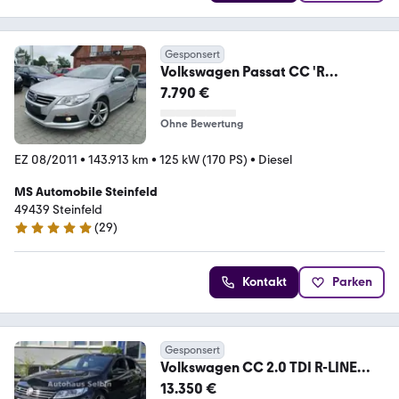
Gesponsert
Volkswagen Passat CC 'R
LINE'AHK'SHZ
7.790 €
Ohne Bewertung
EZ 08/2011
•
143.913 km
•
125 kW (170 PS)
•
Diesel
MS Automobile Steinfeld
49439 Steinfeld
(
29
)
4.9 Sterne
Kontakt
Parken
Gesponsert
Volkswagen CC 2.0 TDI R-LINE
DSG BMT
13.350 €