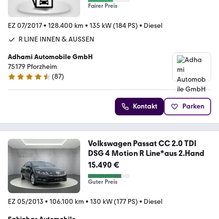
Fairer Preis
EZ 07/2017
•
128.400 km
•
135 kW (184 PS)
•
Diesel
R LINE INNEN & AUSSEN
Adhami Automobile GmbH
75179 Pforzheim
(
87
)
4.7 Sterne
Kontakt
Parken
Volkswagen Passat CC 2.0 TDI
DSG 4 Motion R Line*aus 2.Hand
15.490 €
Guter Preis
EZ 05/2013
•
106.100 km
•
130 kW (177 PS)
•
Diesel