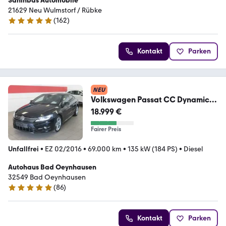
Sahinbas Automobile
21629 Neu Wulmstorf / Rübke
(
162
)
4.8 Sterne
Kontakt
Parken
NEU
Volkswagen Passat CC Dynamic
Black BMT R-Line
18.999 €
Fairer Preis
Unfallfrei
•
EZ 02/2016
•
69.000 km
•
135 kW (184 PS)
•
Diesel
Autohaus Bad Oeynhausen
32549 Bad Oeynhausen
(
86
)
5 Sterne
Kontakt
Parken