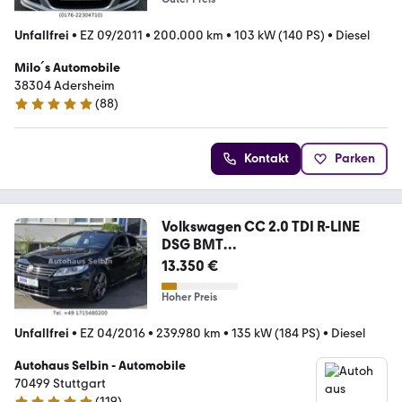
Unfallfrei
•
EZ 09/2011
•
200.000 km
•
103 kW (140 PS)
•
Diesel
Milo´s Automobile
38304 Adersheim
(
88
)
5 Sterne
Kontakt
Parken
Volkswagen CC 2.0 TDI R-LINE
DSG BMT
NAVI*XENON*LEDER*PANO
13.350 €
Hoher Preis
Unfallfrei
•
EZ 04/2016
•
239.980 km
•
135 kW (184 PS)
•
Diesel
Autohaus Selbin - Automobile
70499 Stuttgart
(
119
)