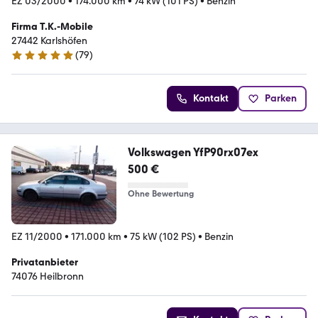
EZ 03/2000
•
174.000 km
•
74 kW (101 PS)
•
Benzin
Firma T.K.-Mobile
27442 Karlshöfen
(
79
)
5 Sterne
Kontakt
Parken
Volkswagen YfP90rx07ex
500 €
Ohne Bewertung
EZ 11/2000
•
171.000 km
•
75 kW (102 PS)
•
Benzin
Privatanbieter
74076 Heilbronn