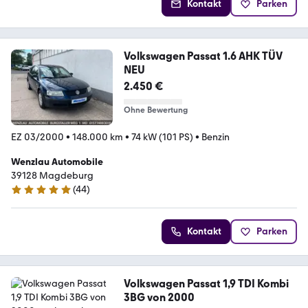
Kontakt
Parken
Volkswagen Passat 1.6 AHK TÜV
NEU
2.450 €
Ohne Bewertung
EZ 03/2000
•
148.000 km
•
74 kW (101 PS)
•
Benzin
Wenzlau Automobile
39128 Magdeburg
(
44
)
4.9 Sterne
Kontakt
Parken
Volkswagen Passat 1,9 TDI Kombi
3BG von 2000