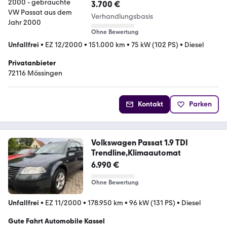
3.700 €
Verhandlungsbasis
Ohne Bewertung
Unfallfrei
•
EZ 12/2000
•
151.000 km
•
75 kW (102 PS)
•
Diesel
Privatanbieter
72116 Mössingen
Kontakt
Parken
Volkswagen Passat 1.9 TDI
Trendline,Klimaautomat
6.990 €
Ohne Bewertung
Unfallfrei
•
EZ 11/2000
•
178.950 km
•
96 kW (131 PS)
•
Diesel
Gute Fahrt Automobile Kassel