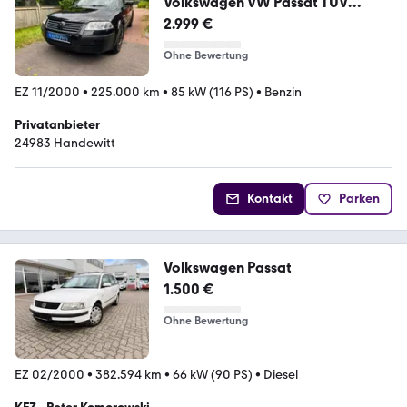
Volkswagen VW Passat TÜV
03/2028 + AHK + Tempomat T...
2.999 €
Ohne Bewertung
EZ 11/2000
•
225.000 km
•
85 kW (116 PS)
•
Benzin
Privatanbieter
24983 Handewitt
Kontakt
Parken
Volkswagen Passat
1.500 €
Ohne Bewertung
EZ 02/2000
•
382.594 km
•
66 kW (90 PS)
•
Diesel