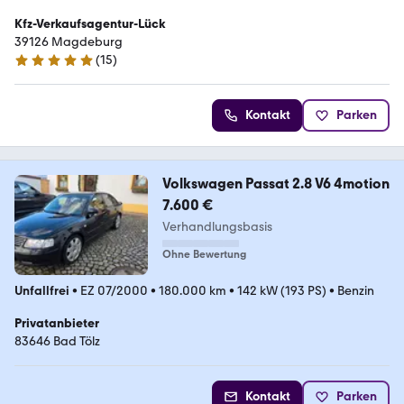
Kfz-Verkaufsagentur-Lück
39126 Magdeburg
(
15
)
5 Sterne
Kontakt
Parken
Volkswagen Passat 2.8 V6 4motion
7.600 €
Verhandlungsbasis
Ohne Bewertung
Unfallfrei
•
EZ 07/2000
•
180.000 km
•
142 kW (193 PS)
•
Benzin
Privatanbieter
83646 Bad Tölz
Kontakt
Parken