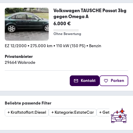
Volkswagen TAUSCHE Passat 3bg
gegen Omega A
6.000 €
Ohne Bewertung
EZ 12/2000
•
275.000 km
•
110 kW (150 PS)
•
Benzin
Privatanbieter
29664 Walsrode
Kontakt
Parken
Beliebte passende Filter
+
Kraftstoffart
:
Diesel
+
Kategorie
:
EstateCar
+
Getriebe
:
Autom