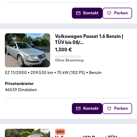
Kontakt
Parken
Volkswagen Passat 1.6 Benzin |
TÜV bis 08/...
1.300 €
Ohne Bewertung
EZ 11/2000
•
209.530 km
•
75 kW (102 PS)
•
Benzin
Privatanbieter
46539 Dinslaken
Kontakt
Parken
NEU