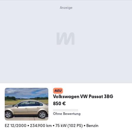
NEU
Volkswagen VW Passat 3BG
850 €
Ohne Bewertung
EZ 12/2000
•
234.900 km
•
75 kW (102 PS)
•
Benzin