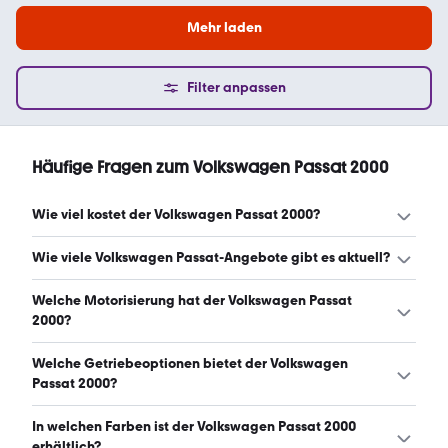
Mehr laden
Filter anpassen
Häufige Fragen zum Volkswagen Passat 2000
Wie viel kostet der Volkswagen Passat 2000?
Ein guter Preis für einen Volkswagen Passat 2000 liegt
Wie viele Volkswagen Passat-Angebote gibt es aktuell?
zwischen 1.300 € und 3.499 €. (Stand: 8.8.2026)
Es gibt insgesamt 33 Volkswagen Passat bei mobile.de,
Welche Motorisierung hat der Volkswagen Passat
davon 33 Gebraucht- und 0 Neuwagen. (Stand:
2000?
8.8.2026)
Der Volkswagen Passat 2000 hat Leistungen zwischen 95
Welche Getriebeoptionen bietet der Volkswagen
und 150 PS. (Stand: 8.8.2026)
Passat 2000?
Der Volkswagen Passat 2000 ist mit manuellem und
In welchen Farben ist der Volkswagen Passat 2000
automatischem Getriebe erhältlich. (Stand: 8.8.2026)
erhältlich?