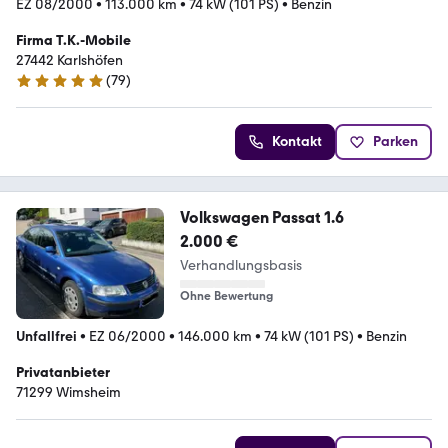
EZ 08/2000
•
113.000 km
•
74 kW (101 PS)
•
Benzin
Firma T.K.-Mobile
27442 Karlshöfen
(
79
)
5 Sterne
Kontakt
Parken
Volkswagen Passat 1.6
2.000 €
Verhandlungsbasis
Ohne Bewertung
Unfallfrei
•
EZ 06/2000
•
146.000 km
•
74 kW (101 PS)
•
Benzin
Privatanbieter
71299 Wimsheim