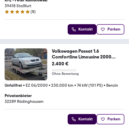
KFZ - Peter Komorowski
39418 Staßfurt
(
8
)
4.9 Sterne
Kontakt
Parken
Volkswagen Passat 1.6
Comfortline Limousine 2000
fahrbereit
2.400 €
Ohne Bewertung
Unfallfrei
•
EZ 06/2000
•
230.000 km
•
74 kW (101 PS)
•
Benzin
Privatanbieter
32289 Rödinghausen
Kontakt
Parken