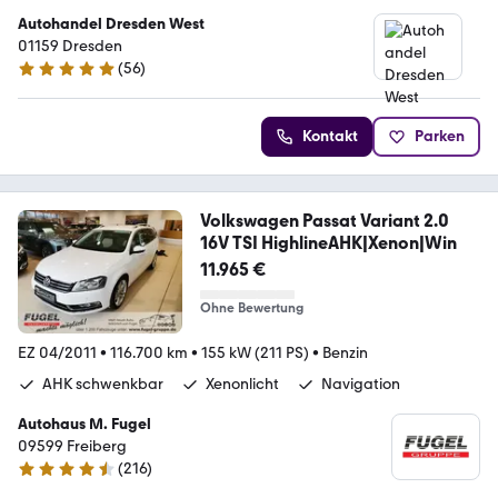
Autohandel Dresden West
01159 Dresden
(
56
)
4.8 Sterne
Kontakt
Parken
Volkswagen Passat Variant 2.0
16V TSI HighlineAHK|Xenon|Win
11.965 €
Ohne Bewertung
EZ 04/2011
•
116.700 km
•
155 kW (211 PS)
•
Benzin
AHK schwenkbar
Xenonlicht
Navigation
Autohaus M. Fugel
09599 Freiberg
(
216
)
4.4 Sterne