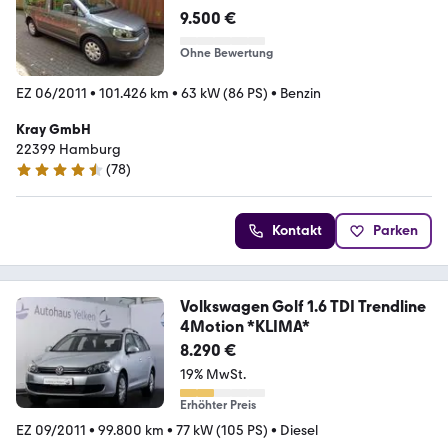
9.500 €
Ohne Bewertung
EZ 06/2011
•
101.426 km
•
63 kW (86 PS)
•
Benzin
Kray GmbH
22399 Hamburg
(
78
)
4.4 Sterne
Kontakt
Parken
Volkswagen Golf 1.6 TDI Trendline
4Motion *KLIMA*
8.290 €
19% MwSt.
Erhöhter Preis
EZ 09/2011
•
99.800 km
•
77 kW (105 PS)
•
Diesel