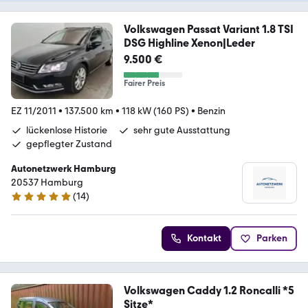
Volkswagen Passat Variant 1.8 TSI
DSG Highline Xenon|Leder
9.500 €
Fairer Preis
EZ 11/2011
•
137.500 km
•
118 kW (160 PS)
•
Benzin
lückenlose Historie
sehr gute Ausstattung
gepflegter Zustand
Autonetzwerk Hamburg
20537 Hamburg
(
14
)
4.9 Sterne
Kontakt
Parken
Volkswagen Caddy 1.2 Roncalli *5
Sitze*