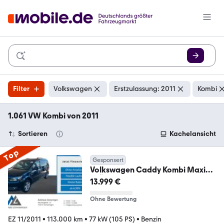
Filter
Volkswagen
Erstzulassung: 2011
Kombi
1.061 VW Kombi von 2011
Sortieren
Kachelansicht
Top
Gesponsert
Volkswagen Caddy Kombi Maxi
*TÜV NEU*PDC*AHK*LM*TEMP*
13.999 €
Ohne Bewertung
EZ 11/2011
•
113.000 km
•
77 kW (105 PS)
•
Benzin