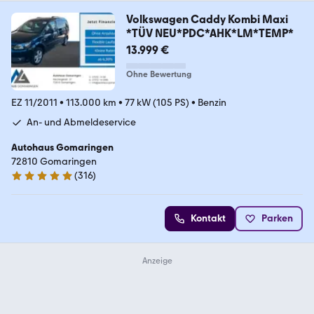
Volkswagen Caddy Kombi Maxi
*TÜV NEU*PDC*AHK*LM*TEMP*
13.999 €
Ohne Bewertung
EZ 11/2011
•
113.000 km
•
77 kW (105 PS)
•
Benzin
An- und Abmeldeservice
Autohaus Gomaringen
72810 Gomaringen
(
316
)
4.9 Sterne
Kontakt
Parken