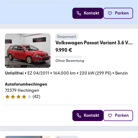
Kontakt
Parken
Gesponsert
Volkswagen Passat Variant 3.6 V6
Highline 4Motion Automatik
9.990 €
Ohne Bewertung
Unfallfrei
•
EZ 04/2011
•
164.000 km
•
220 kW (299 PS)
•
Benzin
Autoforumhechingen
72379 Hechingen
(
42
)
4.1 Sterne
Kontakt
Parken