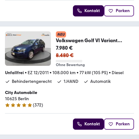
Kontakt
Parken
NEU
Volkswagen Golf VI Variant
Kombi/1.HAND/Behindertengerec
7.980 €
ht
8.480 €
Ohne Bewertung
Unfallfrei
•
EZ 12/2011
•
108.000 km
•
77 kW (105 PS)
•
Diesel
Behindertengerecht
1.HAND
Automatik
City Automobile
10625 Berlin
(
372
)
4.9 Sterne
Kontakt
Parken