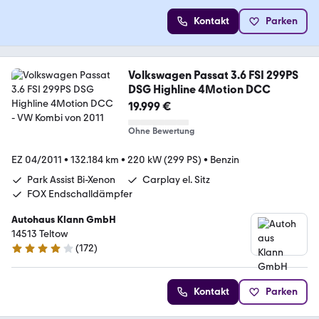
Kontakt
Parken
Volkswagen Passat 3.6 FSI 299PS
DSG Highline 4Motion DCC
19.999 €
Ohne Bewertung
EZ 04/2011
•
132.184 km
•
220 kW (299 PS)
•
Benzin
Park Assist Bi-Xenon
Carplay el. Sitz
FOX Endschalldämpfer
Autohaus Klann GmbH
14513 Teltow
(
172
)
4 Sterne
Kontakt
Parken