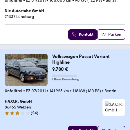
Unfallfrei
•
EZ 01/2011
•
100.000 km
•
90 kW (122 PS)
•
Benzin
Die Autostube GmbH
21337 Lüneburg
Kontakt
Parken
Volkswagen Passat Variant
Highline
9.780 €
Ohne Bewertung
Unfallfrei
•
EZ 07/2011
•
141.923 km
•
118 kW (160 PS)
•
Benzin
F.A.O.R. GmbH
86465 Welden
(
24
)
3 Sterne