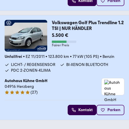
Kontakt
Parken
Volkswagen Golf Plus Trendline 1.2
TSI | NUR HÄNDLER
5.500 €
Fairer Preis
Unfallfrei
•
EZ 11/2011
•
123.800 km
•
77 kW (105 PS)
•
Benzin
LICHT- / REGENSENSOR
BI-XENON BLUETOOTH
PDC 2-ZONEN-KLIMA
Autohaus Kühne GmbH
04916 Herzberg
(
27
)
4.9 Sterne
Kontakt
Parken