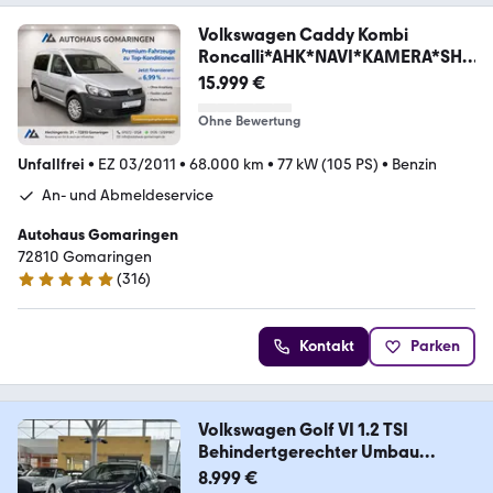
Volkswagen Caddy Kombi
Roncalli*AHK*NAVI*KAMERA*SHZ
*8-fach
15.999 €
Ohne Bewertung
Unfallfrei
•
EZ 03/2011
•
68.000 km
•
77 kW (105 PS)
•
Benzin
An- und Abmeldeservice
Autohaus Gomaringen
72810 Gomaringen
(
316
)
4.9 Sterne
Kontakt
Parken
Volkswagen Golf VI 1.2 TSI
Behindertgerechter Umbau
Rollstu
8.999 €