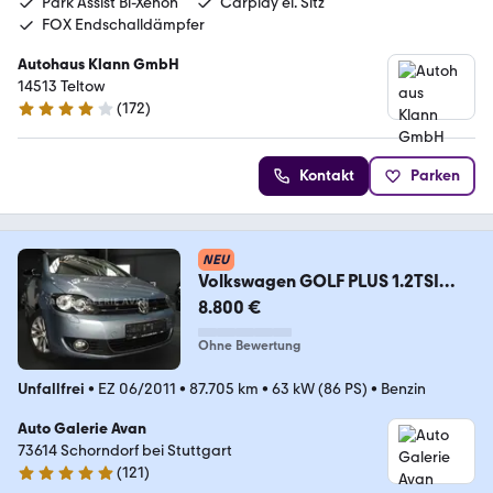
Park Assist Bi-Xenon
Carplay el. Sitz
FOX Endschalldämpfer
Autohaus Klann GmbH
14513 Teltow
(
172
)
4 Sterne
Kontakt
Parken
NEU
Volkswagen GOLF PLUS 1.2TSI
STYLE
8.800 €
Ohne Bewertung
Unfallfrei
•
EZ 06/2011
•
87.705 km
•
63 kW (86 PS)
•
Benzin
Auto Galerie Avan
73614 Schorndorf bei Stuttgart
(
121
)
4.9 Sterne