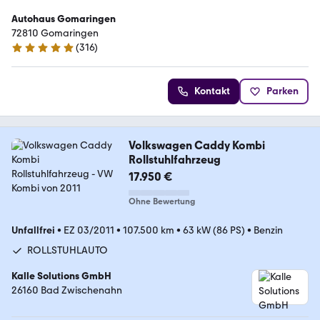
Autohaus Gomaringen
72810 Gomaringen
(
316
)
4.9 Sterne
Kontakt
Parken
Volkswagen Caddy Kombi
Rollstuhlfahrzeug
17.950 €
Ohne Bewertung
Unfallfrei
•
EZ 03/2011
•
107.500 km
•
63 kW (86 PS)
•
Benzin
ROLLSTUHLAUTO
Kalle Solutions GmbH
26160 Bad Zwischenahn