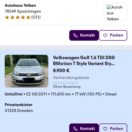
Autohaus Yelken
78549 Spaichingen
(
531
)
5 Sterne
Kontakt
Parken
Volkswagen Golf 1.6 TDI DSG
BMotion T Style Variant Sty...
8.900 €
Verhandlungsbasis
Ohne Bewertung
Unfallfrei
•
EZ 08/2011
•
111.600 km
•
77 kW (105 PS)
•
Diesel
Privatanbieter
01328 Dresden
Kontakt
Parken