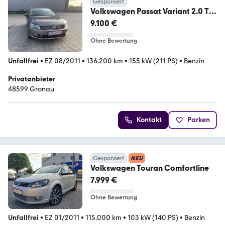
Gesponsert
Volkswagen Passat Variant 2.0 TSI
DSG Highline Variant ...
9.100 €
Ohne Bewertung
Unfallfrei
•
EZ 08/2011
•
136.200 km
•
155 kW (211 PS)
•
Benzin
Privatanbieter
48599 Gronau
Kontakt
Parken
Gesponsert
NEU
Volkswagen Touran Comfortline
7.999 €
Ohne Bewertung
Unfallfrei
•
EZ 01/2011
•
115.000 km
•
103 kW (140 PS)
•
Benzin