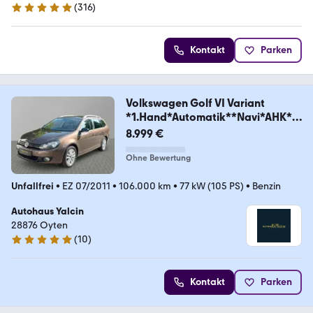
(
316
)
4.9 Sterne
Kontakt
Parken
Volkswagen Golf VI Variant
*1.Hand*Automatik**Navi*AHK*S
HZ
8.999 €
Ohne Bewertung
Unfallfrei
•
EZ 07/2011
•
106.000 km
•
77 kW (105 PS)
•
Benzin
Autohaus Yalcin
28876 Oyten
(
10
)
5 Sterne
Kontakt
Parken