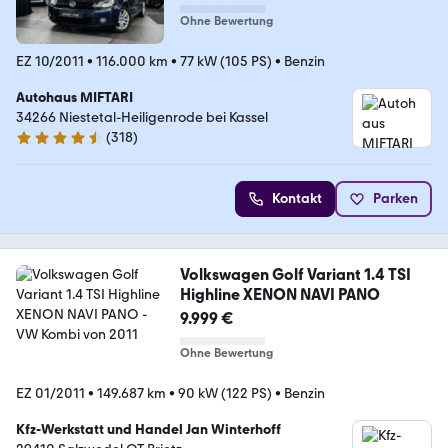
Ohne Bewertung
EZ 10/2011
•
116.000 km
•
77 kW (105 PS)
•
Benzin
Autohaus MIFTARI
34266 Niestetal-Heiligenrode bei Kassel
(
318
)
4.7 Sterne
Kontakt
Parken
Volkswagen Golf Variant 1.4 TSI
Highline XENON NAVI PANO
9.999 €
Ohne Bewertung
EZ 01/2011
•
149.687 km
•
90 kW (122 PS)
•
Benzin
Kfz-Werkstatt und Handel Jan Winterhoff