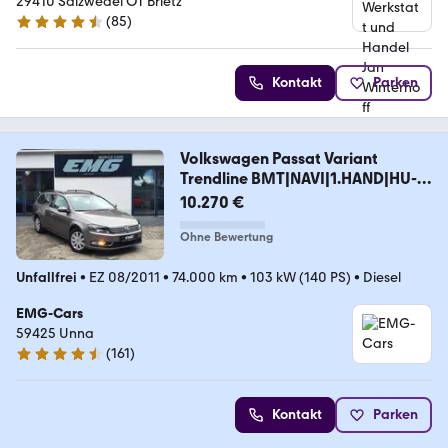
29410 Salzwedel OT Brietz
(
85
)
4.3 Sterne
Kontakt
Parken
Volkswagen Passat Variant
Trendline BMT|NAVI|1.HAND|HU-
NEU|
10.270 €
Ohne Bewertung
Unfallfrei
•
EZ 08/2011
•
74.000 km
•
103 kW (140 PS)
•
Diesel
EMG-Cars
59425 Unna
(
161
)
4.3 Sterne
Kontakt
Parken