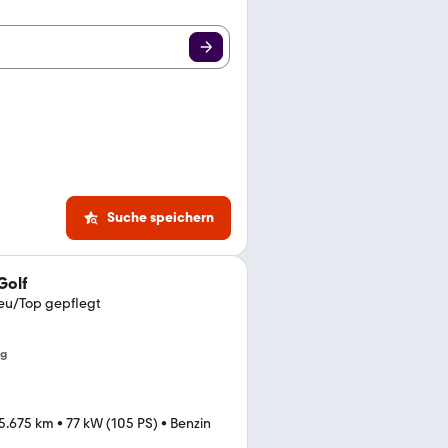
Suche speichern
Golf
neu/Top gepflegt
ng
5.675 km
•
77 kW (105 PS)
•
Benzin