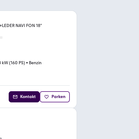
N+LEDER NAVI FON 18"
8 kW (160 PS)
•
Benzin
Kontakt
Parken
g