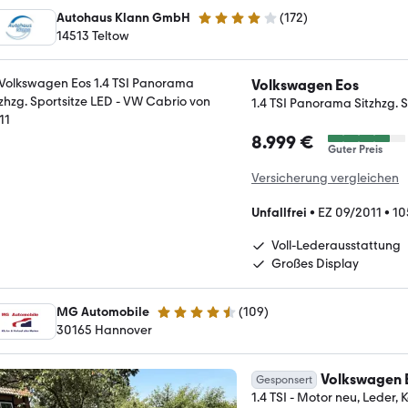
Autohaus Klann GmbH
(
172
)
4 Sterne
14513 Teltow
Volkswagen Eos
1.4 TSI Panorama Sitzhzg. 
8.999 €
Guter Preis
Versicherung vergleichen
Unfallfrei
•
EZ 09/2011
•
10
Voll-Lederausstattung
Großes Display
MG Automobile
(
109
)
4.4 Sterne
30165 Hannover
Volkswagen 
Gesponsert
1.4 TSI - Motor neu, Leder, 