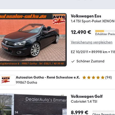
Volkswagen Eos
1.4 TSI Sport-Paket XENO
12.490 €
Erhöhter Preis
Versicherung vergleichen
EZ 10/2011
•
89.998 km
•
11
Schöner Zustand
Autosalon Gotha - René Schwolow e.K.
(
94
)
4.9 Sterne
99867 Gotha
Volkswagen Golf
Cabriolet 1.4 TSI
8.999 €
Ohne Bewertun