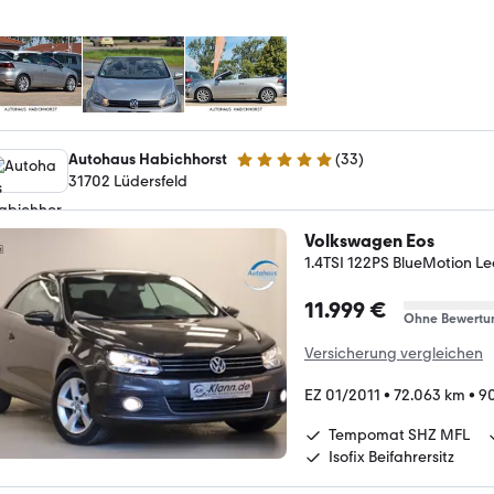
Autohaus Habichhorst
(
33
)
5 Sterne
31702 Lüdersfeld
Volkswagen Eos
1.4TSI 122PS BlueMotion L
11.999 €
Ohne Bewertu
Versicherung vergleichen
EZ 01/2011
•
72.063 km
•
90
Tempomat SHZ MFL
Isofix Beifahrersitz