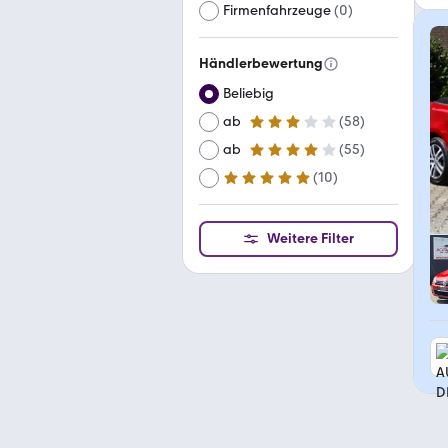
Firmenfahrzeuge
(
0
)
Händlerbewertung
Beliebig
ab
(
58
)
3 Sterne
ab
(
55
)
4 Sterne
(
10
)
ab
5 Sterne
Weitere Filter