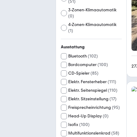
(
51
)
3-Zonen-Klimaautomatik
(
0
)
4-Zonen-Klimaautomatik
(
1
)
Ausstattung
Bluetooth
(
102
)
Bordcomputer
(
100
)
27
CD-Spieler
(
85
)
Elektr. Fensterheber
(
111
)
Elektr. Seitenspiegel
(
110
)
Elektr. Sitzeinstellung
(
17
)
Freisprecheinrichtung
(
95
)
Head-Up Display
(
0
)
Isofix
(
100
)
Multifunktionslenkrad
(
58
)