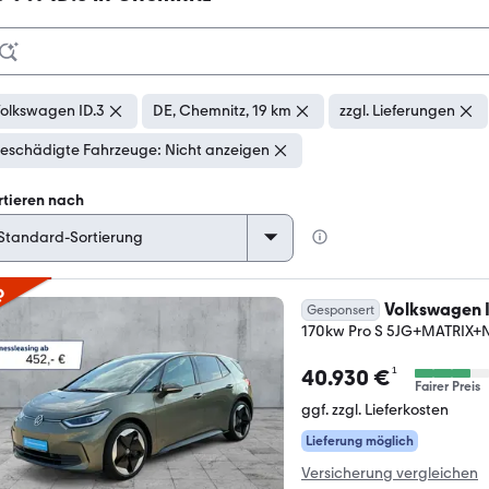
olkswagen ID.3
DE, Chemnitz, 19 km
zzgl. Lieferungen
eschädigte Fahrzeuge: Nicht anzeigen
rtieren nach
p
Volkswagen I
Gesponsert
170kw Pro S 5JG+MATRI
¹
40.930 €
Fairer Preis
ggf. zzgl. Lieferkosten
Lieferung möglich
Versicherung vergleichen