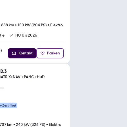
.888 km
•
150 kW (204 PS)
•
Elektro
tie
HU bis 2026
4
)
Kontakt
Parken
D.3
+MATRIX+NAVI+PANO+HuD
e-Zertifikat
.707 km
•
240 kW (326 PS)
•
Elektro