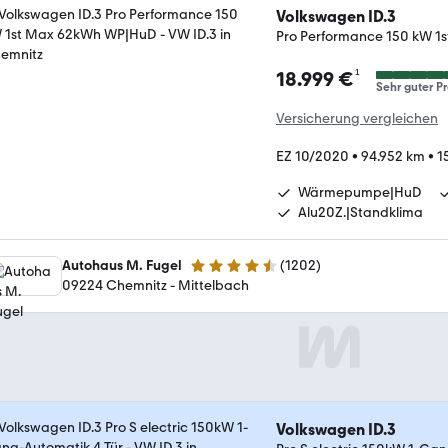
Volkswagen ID.3
Pro Performance 150 kW 
¹
18.999 €
Sehr guter Pr
Versicherung vergleichen
EZ 10/2020
•
94.952 km
•
1
Wärmepumpe|HuD
Alu20Z.|Standklima
Autohaus M. Fugel
(
1202
)
4.6 Sterne
09224 Chemnitz - Mittelbach
Volkswagen ID.3