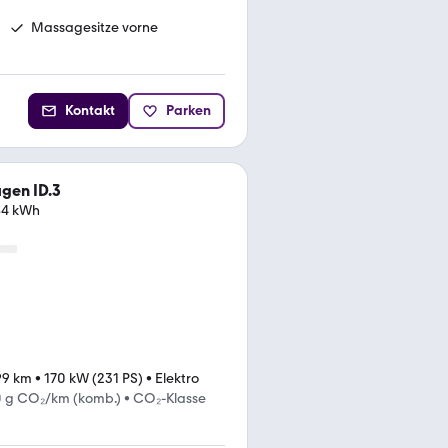
Massagesitze vorne
Kontakt
Parken
gen ID.3
 84 kWh
99 km
•
170 kW (231 PS)
•
Elektro
0 g CO₂/km (komb.)
•
CO₂-Klasse