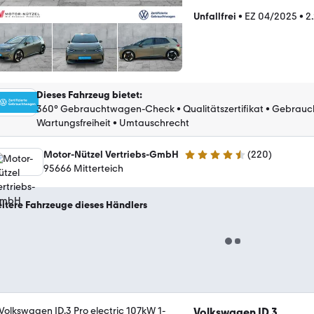
Unfallfrei
•
EZ 04/2025
•
2
Dieses Fahrzeug bietet
:
360° Gebrauchtwagen-Check
•
Qualitätszertifikat
•
Gebrauc
Wartungsfreiheit
•
Umtauschrecht
Motor-Nützel Vertriebs-GmbH
(
220
)
4.6 Sterne
95666 Mitterteich
itere Fahrzeuge dieses Händlers
Volkswagen ID.3