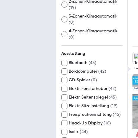
2-Zonen-Klimaautomatik
(
19
)
3-Zonen-Klimaautomatik
(
0
)
4-Zonen-Klimaautomatik
(
0
)
Ausstattung
Bluetooth
(
45
)
Bordcomputer
(
42
)
CD-Spieler
(
0
)
Elektr. Fensterheber
(
42
)
Elektr. Seitenspiegel
(
45
)
Elektr. Sitzeinstellung
(
19
)
Freisprecheinrichtung
(
45
)
Head-Up Display
(
16
)
Isofix
(
44
)