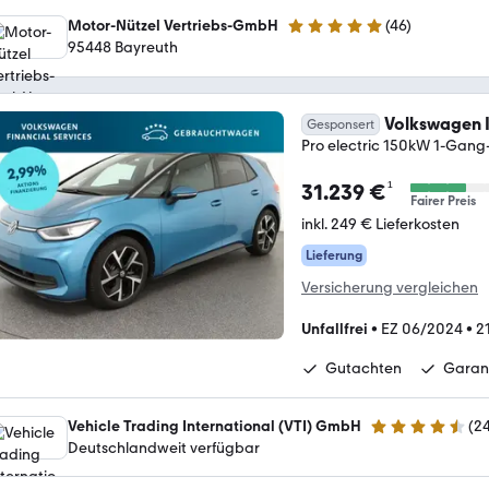
Motor-Nützel Vertriebs-GmbH
(
46
)
4.9 Sterne
95448 Bayreuth
Volkswagen I
Gesponsert
Pro electric 150kW 1-Gang
¹
31.239 €
Fairer Preis
inkl. 249 € Lieferkosten
Lieferung
Versicherung vergleichen
Unfallfrei
•
EZ 06/2024
•
2
Gutachten
Garan
Vehicle Trading International (VTI) GmbH
(
2
4.4 Sterne
Deutschlandweit verfügbar