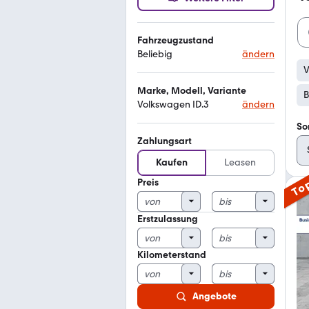
Fahrzeugzustand
Beliebig
ändern
V
Marke, Modell, Variante
B
Volkswagen ID.3
ändern
So
Zahlungsart
Kaufen
Leasen
Preis
To
Erstzulassung
Kilometerstand
Angebote