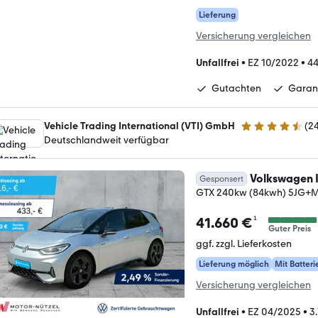
Lieferung
Versicherung vergleichen
Unfallfrei
•
EZ 10/2022
•
44
Gutachten
Garan
Vehicle Trading International (VTI) GmbH
(
2
4.4 Sterne
Deutschlandweit verfügbar
Volkswagen I
Gesponsert
GTX 240kw (84kwh) 5JG
¹
41.660 €
Guter Preis
ggf. zzgl. Lieferkosten
Lieferung möglich
Mit Batteri
Versicherung vergleichen
Unfallfrei
•
EZ 04/2025
•
3