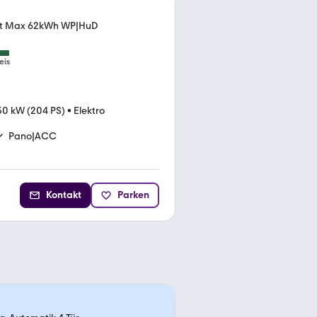
1st Max 62kWh WP|HuD
eis
50 kW (204 PS)
•
Elektro
Pano|ACC
Kontakt
Parken