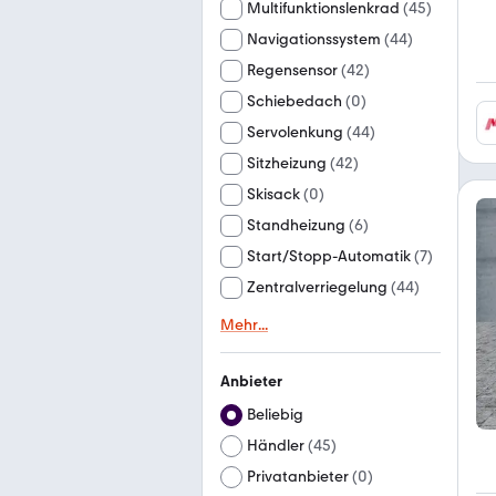
Multifunktionslenkrad
(
45
)
Navigationssystem
(
44
)
Regensensor
(
42
)
Schiebedach
(
0
)
Servolenkung
(
44
)
Sitzheizung
(
42
)
Skisack
(
0
)
Standheizung
(
6
)
Start/Stopp-Automatik
(
7
)
Zentralverriegelung
(
44
)
Mehr
...
Anbieter
Beliebig
Händler
(
45
)
Privatanbieter
(
0
)