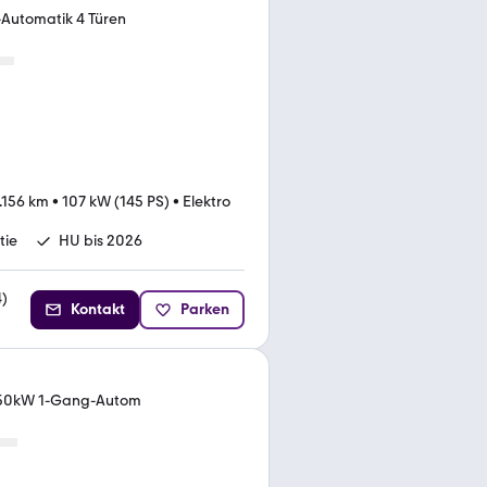
-Automatik 4 Türen
.156 km
•
107 kW (145 PS)
•
Elektro
tie
HU bis 2026
4
)
Kontakt
Parken
 150kW 1-Gang-Autom