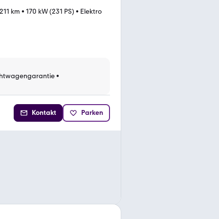
.211 km
•
170 kW (231 PS)
•
Elektro
htwagengarantie
•
Kontakt
Parken