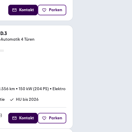
Kontakt
Parken
D.3
-Automatik 4 Türen
1.556 km
•
150 kW (204 PS)
•
Elektro
tie
HU bis 2026
4
)
Kontakt
Parken