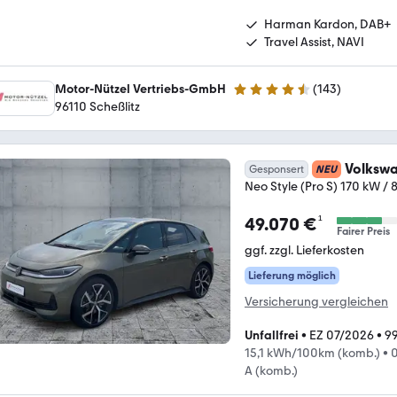
Harman Kardon, DAB+
Travel Assist, NAVI
Motor-Nützel Vertriebs-GmbH
(
143
)
4.6 Sterne
96110 Scheßlitz
Volkswa
Gesponsert
NEU
Neo Style (Pro S) 170 kW /
¹
49.070 €
Fairer Preis
ggf. zzgl. Lieferkosten
Lieferung möglich
Versicherung vergleichen
Unfallfrei
•
EZ 07/2026
•
9
15,1 kWh/100km (komb.)
•
A (komb.)