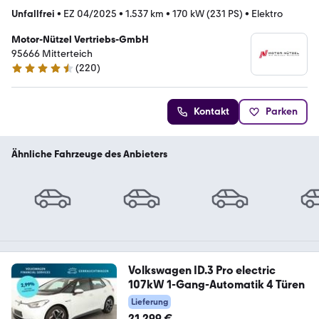
Unfallfrei
•
EZ 04/2025
•
1.537 km
•
170 kW (231 PS)
•
Elektro
Motor-Nützel Vertriebs-GmbH
95666 Mitterteich
(
220
)
4.6 Sterne
Kontakt
Parken
Ähnliche Fahrzeuge des Anbieters
Volkswagen ID.3 Pro electric
107kW 1-Gang-Automatik 4 Türen
Lieferung
21.299 €