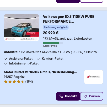
Volkswagen ID.3 110KW PURE
PERFORMANCE
LED+SHZ+NAVI+KAMERA
Lieferung möglich
20.990 €
19% MwSt.
ggf. zzgl. Lieferkosten
Guter Preis
Unfallfrei
•
EZ 05/2022
•
61.296 km
•
110 kW (150 PS)
•
Elektro
Assistenz-Paket
Komfort-Paket
Infotainment-Paket
Motor-Nützel Vertriebs-GmbH, Niederlassung
Pegnitz
91257 Pegnitz
(
194
)
4.7 Sterne
Kontakt
Parken