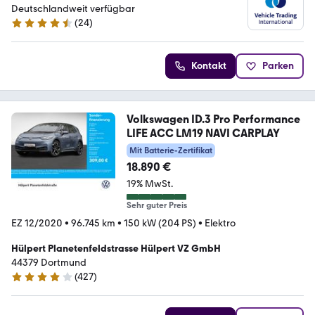
Deutschlandweit verfügbar
(
24
)
4.4 Sterne
Kontakt
Parken
Volkswagen ID.3 Pro Performance
LIFE ACC LM19 NAVI CARPLAY
Mit Batterie-Zertifikat
18.890 €
19% MwSt.
Sehr guter Preis
EZ 12/2020
•
96.745 km
•
150 kW (204 PS)
•
Elektro
Hülpert Planetenfeldstrasse Hülpert VZ GmbH
44379 Dortmund
(
427
)
4.2 Sterne