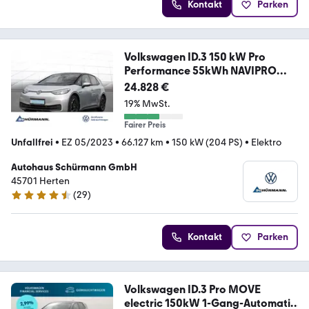
Kontakt
Parken
Volkswagen ID.3 150 kW Pro
Performance 55kWh NAVIPRO
KEYLES
24.828 €
19% MwSt.
Fairer Preis
Unfallfrei
•
EZ 05/2023
•
66.127 km
•
150 kW (204 PS)
•
Elektro
Autohaus Schürmann GmbH
45701 Herten
(
29
)
4.7 Sterne
Kontakt
Parken
Volkswagen ID.3 Pro MOVE
electric 150kW 1-Gang-Automatik