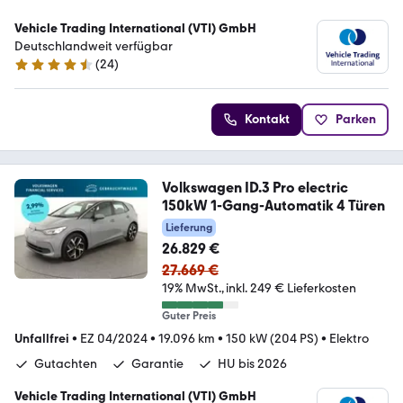
Vehicle Trading International (VTI) GmbH
Deutschlandweit verfügbar
(
24
)
4.4 Sterne
Kontakt
Parken
Volkswagen ID.3 Pro electric
150kW 1-Gang-Automatik 4 Türen
Lieferung
26.829 €
27.669 €
19% MwSt.
inkl. 249 € Lieferkosten
Guter Preis
Unfallfrei
•
EZ 04/2024
•
19.096 km
•
150 kW (204 PS)
•
Elektro
Gutachten
Garantie
HU bis 2026
Vehicle Trading International (VTI) GmbH