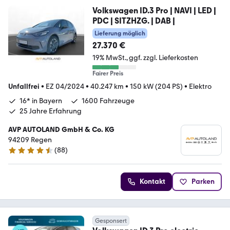
Volkswagen ID.3 Pro | NAVI | LED |
PDC | SITZHZG. | DAB |
Lieferung möglich
27.370 €
19% MwSt.
ggf. zzgl. Lieferkosten
Fairer Preis
Unfallfrei
•
EZ 04/2024
•
40.247 km
•
150 kW (204 PS)
•
Elektro
16* in Bayern
1600 Fahrzeuge
25 Jahre Erfahrung
AVP AUTOLAND GmbH & Co. KG
94209 Regen
(
88
)
4.3 Sterne
Kontakt
Parken
Gesponsert