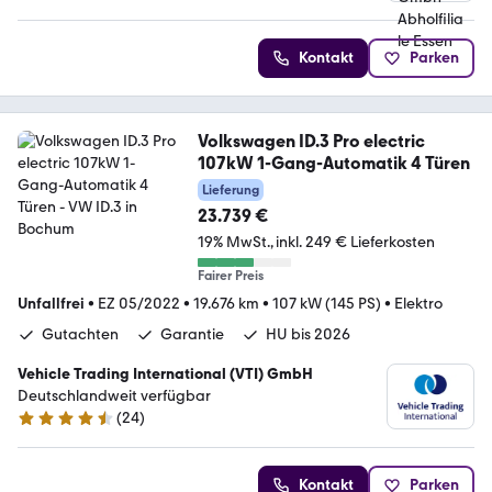
4.7 Sterne
Kontakt
Parken
Volkswagen ID.3 Pro electric
107kW 1-Gang-Automatik 4 Türen
Lieferung
23.739 €
19% MwSt.
inkl. 249 € Lieferkosten
Fairer Preis
Unfallfrei
•
EZ 05/2022
•
19.676 km
•
107 kW (145 PS)
•
Elektro
Gutachten
Garantie
HU bis 2026
Vehicle Trading International (VTI) GmbH
Deutschlandweit verfügbar
(
24
)
4.4 Sterne
Kontakt
Parken