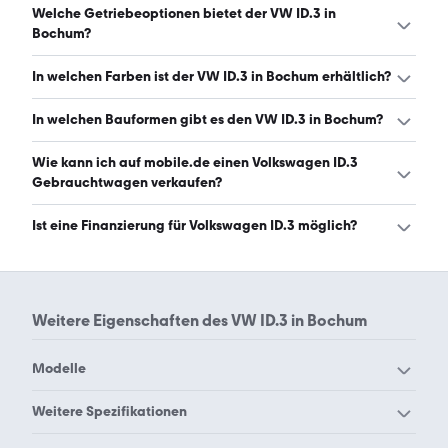
9.8.2026)
Der VW ID.3 in Bochum hat Leistungen zwischen 150 und
Welche Getriebeoptionen bietet der VW ID.3 in
286 PS. (Stand: 9.8.2026)
Bochum?
Der VW ID.3 in Bochum ist mit automatischem Getriebe
In welchen Farben ist der VW ID.3 in Bochum erhältlich?
erhältlich. (Stand: 9.8.2026)
Den VW ID.3 in Bochum gibt es in folgenden Farben: grau,
In welchen Bauformen gibt es den VW ID.3 in Bochum?
weiß, schwarz, blau, grün, silber, rot und lila. Die häufigste
Farbe ist grau. (Stand: 9.8.2026)
Den VW ID.3 in Bochum gibt es in folgenden Bauformen:
Wie kann ich auf mobile.de einen Volkswagen ID.3
Limousine. (Stand: 9.8.2026)
Gebrauchtwagen verkaufen?
Alle Informationen zum Verkauf an mobile.de-
Ist eine Finanzierung für Volkswagen ID.3 möglich?
Ankaufstationen oder per Inserat auf mobile.de gibt es
auf unserer
Auto verkaufen
Seite.
Ja, ein Großteil der Angebote auf mobile.de kann
entweder über den Händler oder einen Autokredit
finanziert werden. Die ungefähre Rate kann auf der
Weitere Eigenschaften des
VW ID.3 in Bochum
jeweiligen Angebotsseite berechnet werden.
Modelle
VW 181
VW Amarok
Weitere Spezifikationen
VW Arteon
VW Beetle