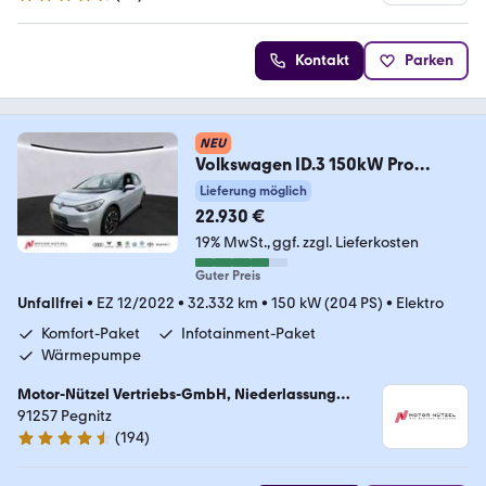
4.4 Sterne
Kontakt
Parken
NEU
Volkswagen ID.3 150kW Pro
Perfomance
Lieferung möglich
LED+NAVI+APP+ACC+SHZ
22.930 €
19% MwSt.
ggf. zzgl. Lieferkosten
Guter Preis
Unfallfrei
•
EZ 12/2022
•
32.332 km
•
150 kW (204 PS)
•
Elektro
Komfort-Paket
Infotainment-Paket
Wärmepumpe
Motor-Nützel Vertriebs-GmbH, Niederlassung
Pegnitz
91257 Pegnitz
(
194
)
4.7 Sterne