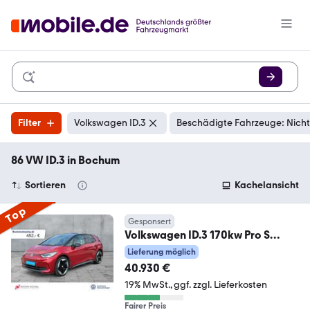
Filter
Volkswagen ID.3
Beschädigte Fahrzeuge: Nicht
86 VW ID.3 in Bochum
Sortieren
Kachelansicht
Top
Gesponsert
Volkswagen ID.3 170kw Pro S
5JG+MATRIX+NAVI+AHK+HuD+HA
Lieferung möglich
RMAN
40.930 €
19% MwSt.
ggf. zzgl. Lieferkosten
Fairer Preis