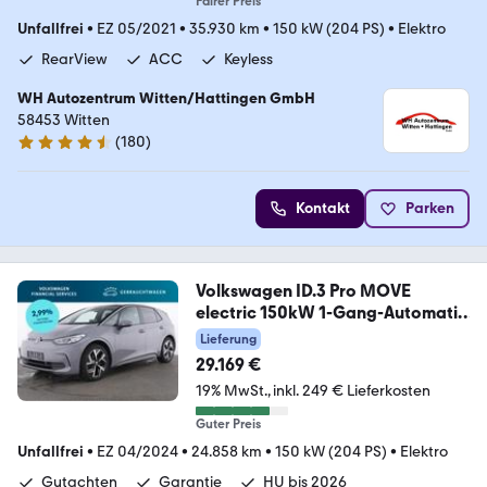
Fairer Preis
Unfallfrei
•
EZ 05/2021
•
35.930 km
•
150 kW (204 PS)
•
Elektro
RearView
ACC
Keyless
WH Autozentrum Witten/Hattingen GmbH
58453 Witten
(
180
)
4.3 Sterne
Kontakt
Parken
Volkswagen ID.3 Pro MOVE
electric 150kW 1-Gang-Automatik
4
Lieferung
29.169 €
19% MwSt.
inkl. 249 € Lieferkosten
Guter Preis
Unfallfrei
•
EZ 04/2024
•
24.858 km
•
150 kW (204 PS)
•
Elektro
Gutachten
Garantie
HU bis 2026