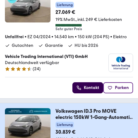
4
Lieferung
27.069 €
19% MwSt.
inkl. 249 € Lieferkosten
Sehr guter Preis
Unfallfrei
•
EZ 04/2024
•
14.540 km
•
150 kW (204 PS)
•
Elektro
Gutachten
Garantie
HU bis 2026
Vehicle Trading International (VTI) GmbH
Deutschlandweit verfügbar
(
24
)
4.4 Sterne
Kontakt
Parken
Volkswagen ID.3 Pro MOVE
electric 150kW 1-Gang-Automatik
4
Lieferung
30.839 €