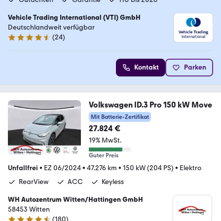
Vehicle Trading International (VTI) GmbH
Deutschlandweit verfügbar
(
24
)
4.4 Sterne
Kontakt
Parken
Volkswagen ID.3 Pro 150 kW Move
Mit Batterie-Zertifikat
27.824 €
19% MwSt.
Guter Preis
Unfallfrei
•
EZ 06/2024
•
47.276 km
•
150 kW (204 PS)
•
Elektro
RearView
ACC
Keyless
WH Autozentrum Witten/Hattingen GmbH
58453 Witten
(
180
)