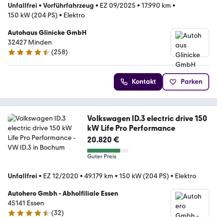
Unfallfrei
•
Vorführfahrzeug
•
EZ 09/2025
•
17.990 km
•
150 kW (204 PS)
•
Elektro
Autohaus Glinicke GmbH
32427 Minden
(
258
)
4.5 Sterne
Kontakt
Parken
Volkswagen ID.3 electric drive 150
kW Life Pro Performance
20.820 €
Guter Preis
Unfallfrei
•
EZ 12/2020
•
49.179 km
•
150 kW (204 PS)
•
Elektro
Autohero Gmbh - Abholfiliale Essen
45141 Essen
(
32
)