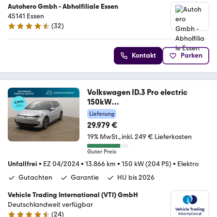
Autohero Gmbh - Abholfiliale Essen
45141 Essen
(
32
)
4.7 Sterne
Kontakt
Parken
Volkswagen ID.3 Pro electric
150kW
PANP*RFK*NAV*LED*ACC*SHZ
Lieferung
29.979 €
19% MwSt.
inkl. 249 € Lieferkosten
Guter Preis
Unfallfrei
•
EZ 04/2024
•
13.866 km
•
150 kW (204 PS)
•
Elektro
Gutachten
Garantie
HU bis 2026
Vehicle Trading International (VTI) GmbH
Deutschlandweit verfügbar
(
24
)