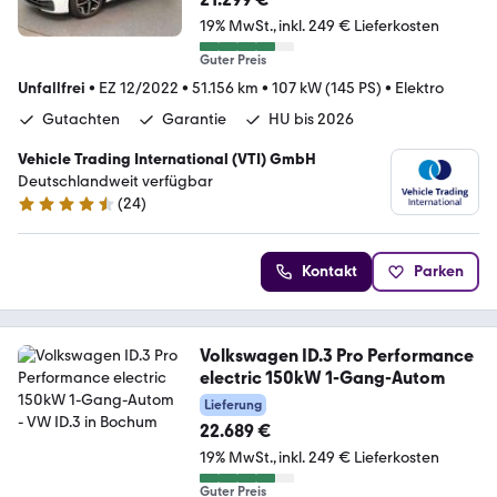
19% MwSt.
inkl. 249 € Lieferkosten
Guter Preis
Unfallfrei
•
EZ 12/2022
•
51.156 km
•
107 kW (145 PS)
•
Elektro
Gutachten
Garantie
HU bis 2026
Vehicle Trading International (VTI) GmbH
Deutschlandweit verfügbar
(
24
)
4.4 Sterne
Kontakt
Parken
Volkswagen ID.3 Pro Performance
electric 150kW 1-Gang-Autom
Lieferung
22.689 €
19% MwSt.
inkl. 249 € Lieferkosten
Guter Preis