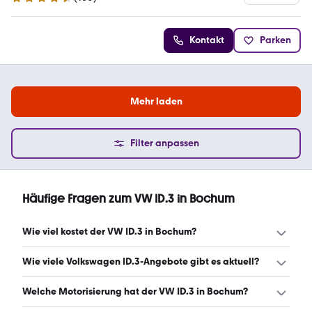
4.3 Sterne
Kontakt
Parken
Mehr laden
Filter anpassen
Häufige Fragen zum VW ID.3 in Bochum
Wie viel kostet der VW ID.3 in Bochum?
Ein guter Preis für einen VW ID.3 in Bochum liegt zwischen
Wie viele Volkswagen ID.3-Angebote gibt es aktuell?
27.985 € und 39.937 €. Leasingangebote starten ab 291 €
monatlich. (Stand: 9.8.2026)
Es gibt insgesamt 86 Volkswagen ID.3 bei mobile.de,
Welche Motorisierung hat der VW ID.3 in Bochum?
davon 74 Gebraucht- und 12 Neuwagen. (Stand: