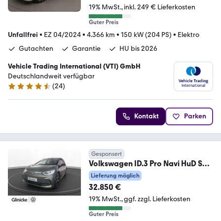
19% MwSt.
inkl. 249 € Lieferkosten
Guter Preis
Unfallfrei
•
EZ 04/2024
•
4.366 km
•
150 kW (204 PS)
•
Elektro
Gutachten
Garantie
HU bis 2026
Vehicle Trading International (VTI) GmbH
Deutschlandweit verfügbar
(
24
)
4.4 Sterne
Kontakt
Parken
Gesponsert
Volkswagen ID.3 Pro Navi HuD SHZ
Massage IQ.Light RFK eSitz
Lieferung möglich
32.850 €
19% MwSt.
ggf. zzgl. Lieferkosten
Guter Preis