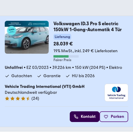
Volkswagen ID.3 Pro S electric
150kW 1-Gang-Automatik 4 Tür
Lieferung
28.039 €
19% MwSt.
inkl. 249 € Lieferkosten
Fairer Preis
Unfallfrei
•
EZ 03/2023
•
39.226 km
•
150 kW (204 PS)
•
Elektro
Gutachten
Garantie
HU bis 2026
Vehicle Trading International (VTI) GmbH
Deutschlandweit verfügbar
(
24
)
4.4 Sterne
Kontakt
Parken