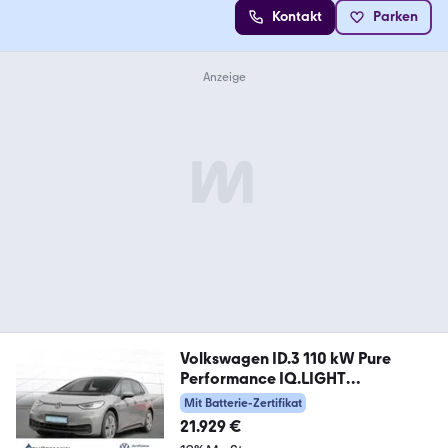
Kontakt
Parken
Volkswagen ID.3 110 kW Pure
Performance IQ.LIGHT
PANORAMA N
Mit Batterie-Zertifikat
21.929 €