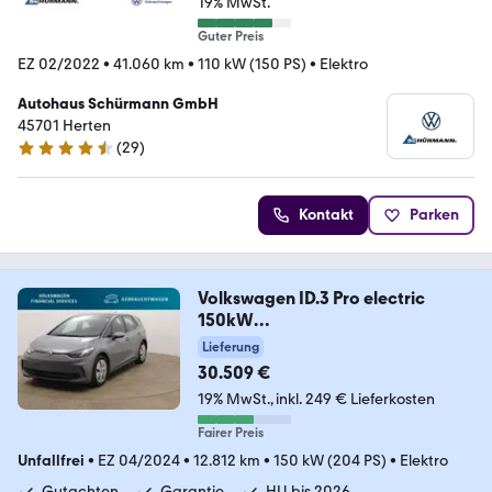
19% MwSt.
Guter Preis
EZ 02/2022
•
41.060 km
•
110 kW (150 PS)
•
Elektro
Autohaus Schürmann GmbH
45701 Herten
(
29
)
4.7 Sterne
Kontakt
Parken
Volkswagen ID.3 Pro electric
150kW
LED*SHZ*PDC*NAV*KLIMA
Lieferung
30.509 €
19% MwSt.
inkl. 249 € Lieferkosten
Fairer Preis
Unfallfrei
•
EZ 04/2024
•
12.812 km
•
150 kW (204 PS)
•
Elektro
Gutachten
Garantie
HU bis 2026