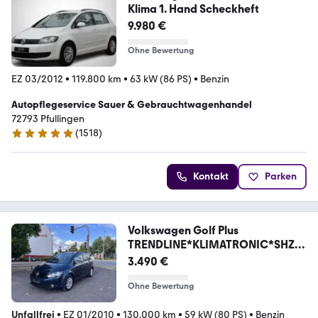
Klima 1. Hand Scheckheft
9.980 €
Ohne Bewertung
EZ 03/2012
•
119.800 km
•
63 kW (86 PS)
•
Benzin
Autopflegeservice Sauer & Gebrauchtwagenhandel
72793 Pfullingen
(
1518
)
5 Sterne
Kontakt
Parken
Volkswagen Golf Plus
TRENDLINE*KLIMATRONIC*SHZ*P
DC*ISOFIX*T
3.490 €
Ohne Bewertung
Unfallfrei
•
EZ 01/2010
•
130.000 km
•
59 kW (80 PS)
•
Benzin