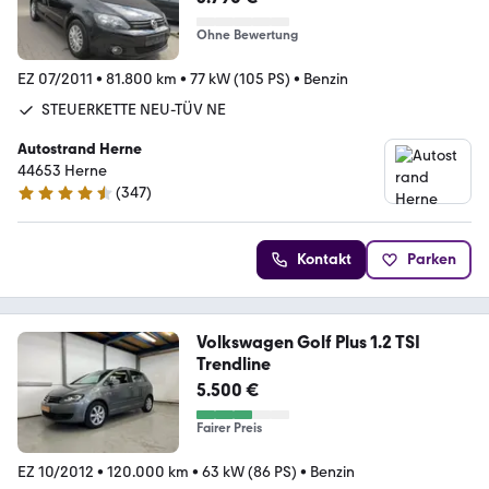
Ohne Bewertung
EZ 07/2011
•
81.800 km
•
77 kW (105 PS)
•
Benzin
STEUERKETTE NEU-TÜV NE
Autostrand Herne
44653 Herne
(
347
)
4.5 Sterne
Kontakt
Parken
Volkswagen Golf Plus 1.2 TSI
Trendline
5.500 €
Fairer Preis
EZ 10/2012
•
120.000 km
•
63 kW (86 PS)
•
Benzin