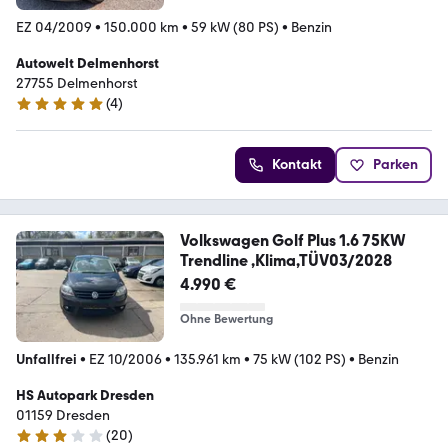
EZ 04/2009
•
150.000 km
•
59 kW (80 PS)
•
Benzin
Autowelt Delmenhorst
27755 Delmenhorst
(
4
)
5 Sterne
Kontakt
Parken
Volkswagen Golf Plus 1.6 75KW
Trendline ,Klima,TÜV03/2028
4.990 €
Ohne Bewertung
Unfallfrei
•
EZ 10/2006
•
135.961 km
•
75 kW (102 PS)
•
Benzin
HS Autopark Dresden
01159 Dresden
(
20
)
3 Sterne