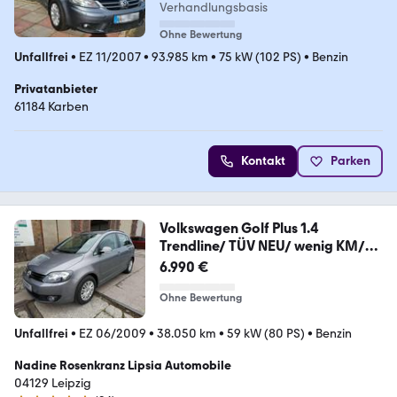
Verhandlungsbasis
Ohne Bewertung
Unfallfrei
•
EZ 11/2007
•
93.985 km
•
75 kW (102 PS)
•
Benzin
Privatanbieter
61184 Karben
Kontakt
Parken
Volkswagen Golf Plus 1.4
Trendline/ TÜV NEU/ wenig KM/
1.Ha
6.990 €
Ohne Bewertung
Unfallfrei
•
EZ 06/2009
•
38.050 km
•
59 kW (80 PS)
•
Benzin
Nadine Rosenkranz Lipsia Automobile
04129 Leipzig