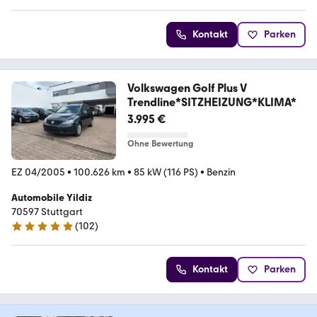
Kontakt
Parken
Volkswagen Golf Plus V
Trendline*SITZHEIZUNG*KLIMA*
3.995 €
Ohne Bewertung
EZ 04/2005
•
100.626 km
•
85 kW (116 PS)
•
Benzin
Automobile Yildiz
70597 Stuttgart
(
102
)
5 Sterne
Kontakt
Parken