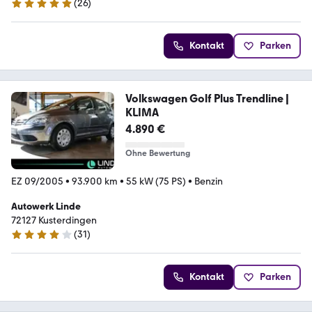
(
26
)
5 Sterne
Kontakt
Parken
Volkswagen Golf Plus Trendline |
KLIMA
4.890 €
Ohne Bewertung
EZ 09/2005
•
93.900 km
•
55 kW (75 PS)
•
Benzin
Autowerk Linde
72127 Kusterdingen
(
31
)
4.2 Sterne
Kontakt
Parken