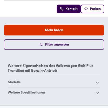
Kontakt
Parken
Mehr laden
Filter anpassen
Weitere Eigenschaften des
Volkswagen Golf Plus
Trendline mit Benzin-Antrieb
Modelle
VW 181
VW Amarok
Weitere Spezifikationen
VW Arteon
VW Beetle
Volkswagen Golf Plus
Volkswagen Golf Plus
VW Bora
VW Buggy
Benzin 1.4
Benzin Comfortline