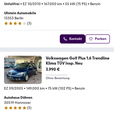
Unfallfrei
•
EZ 10/2010
•
167.000 km
•
55 kW (75 PS)
•
Benzin
Ullstein Automobile
13353 Berlin
(
3
)
4.2 Sterne
Kontakt
Parken
Volkswagen Golf Plus 1.6 Trendline
Klima TÜV Insp. Neu
3.990 €
Ohne Bewertung
EZ 09/2005
•
149.000 km
•
75 kW (102 PS)
•
Benzin
Autohaus Döhren
30519 Hannover
(
5
)
5 Sterne