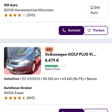
SM Auto
82538 Geretsried bei München
(
205
)
3.9 Sterne
Kontakt
Parken
NEU
Volkswagen GOLF PLUS VI
TRENDLINE KLIMA PDC
8.479 €
STANDHEIZUNG
Fairer Preis
Unfallfrei
•
EZ 07/2013
•
85.100 km
•
63 kW (86 PS)
•
Benzin
Autohaus-Gruber
45326 Essen
(
460
)
4.7 Sterne