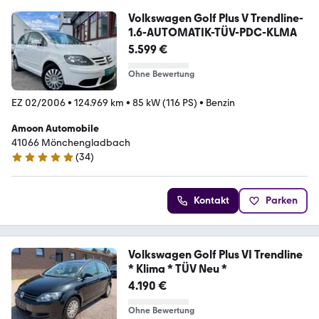
Volkswagen Golf Plus V Trendline-
1.6-AUTOMATIK-TÜV-PDC-KLMA
5.599 €
Ohne Bewertung
EZ 02/2006
•
124.969 km
•
85 kW (116 PS)
•
Benzin
Amoon Automobile
41066 Mönchengladbach
(
34
)
5 Sterne
Kontakt
Parken
Volkswagen Golf Plus VI Trendline
* Klima * TÜV Neu *
4.190 €
Ohne Bewertung