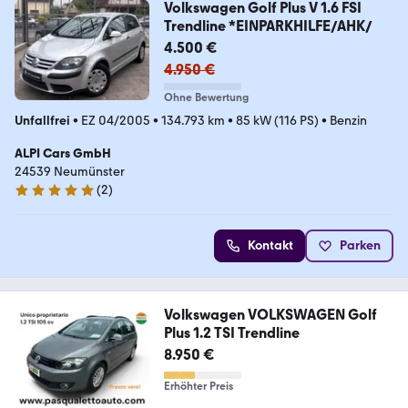
Volkswagen Golf Plus V 1.6 FSI
Trendline *EINPARKHILFE/AHK/
4.500 €
4.950 €
Ohne Bewertung
Unfallfrei
•
EZ 04/2005
•
134.793 km
•
85 kW (116 PS)
•
Benzin
ALPI Cars GmbH
24539 Neumünster
(
2
)
5 Sterne
Kontakt
Parken
Volkswagen VOLKSWAGEN Golf
Plus 1.2 TSI Trendline
8.950 €
Erhöhter Preis