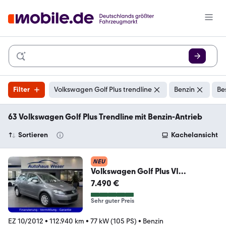
Filter
Volkswagen Golf Plus trendline
Benzin
Be
63 Volkswagen Golf Plus Trendline mit Benzin-Antrieb
Sortieren
Kachelansicht
NEU
Volkswagen Golf Plus VI
Trendline/AUTOMATIK/aus
7.490 €
2.HAND/PDC*
Sehr guter Preis
EZ 10/2012
•
112.940 km
•
77 kW (105 PS)
•
Benzin