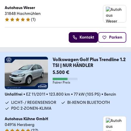
Autohaus Weser
31848 Hachmühlen
(
1
)
5 Sterne
Kontakt
Parken
Volkswagen Golf Plus Trendline 1.2
TSI | NUR HÄNDLER
5.500 €
Fairer Preis
Unfallfrei
•
EZ 11/2011
•
123.800 km
•
77 kW (105 PS)
•
Benzin
LICHT- / REGENSENSOR
BI-XENON BLUETOOTH
PDC 2-ZONEN-KLIMA
Autohaus Kühne GmbH
04916 Herzberg
(
27
)