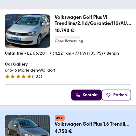
Volkswagen Golf Plus VI
Trendline/2.Hd/Garantie/HU/AU/
Neu
10.790 €
Ohne Bewertung
Unfallfrei
•
EZ 06/2011
•
34.221 km
•
77 kW (105 PS)
•
Benzin
Car Gallery
64546 Mörfelden-Walldorf
(
103
)
4.9 Sterne
Kontakt
Parken
NEU
Volkswagen Golf Plus 1.6 Trendline
Trendline
4.750 €