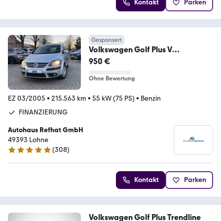
Kontakt
Parken
Gesponsert
Volkswagen Golf Plus V
Trendline*KLIMA*RADIO*PDC*
950 €
Ohne Bewertung
EZ 03/2005
•
215.563 km
•
55 kW (75 PS)
•
Benzin
FINANZIERUNG
Autohaus Refhat GmbH
49393 Lohne
(
308
)
4.8 Sterne
Kontakt
Parken
Volkswagen Golf Plus Trendline