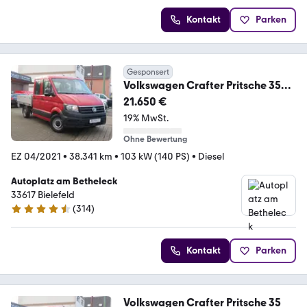
Kontakt
Parken
Gesponsert
Volkswagen Crafter Pritsche 35
*KLIMA *STANDHEIZUNG *AHK
21.650 €
19% MwSt.
Ohne Bewertung
EZ 04/2021
•
38.341 km
•
103 kW (140 PS)
•
Diesel
Autoplatz am Betheleck
33617 Bielefeld
(
314
)
4.7 Sterne
Kontakt
Parken
Volkswagen Crafter Pritsche 35