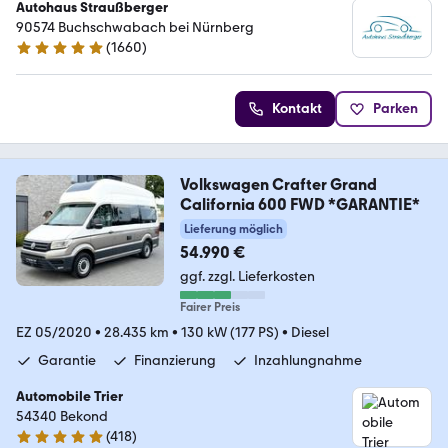
Autohaus Straußberger
90574 Buchschwabach bei Nürnberg
(
1660
)
4.9 Sterne
Kontakt
Parken
Volkswagen Crafter Grand
California 600 FWD *GARANTIE*
Lieferung möglich
54.990 €
ggf. zzgl. Lieferkosten
Fairer Preis
EZ 05/2020
•
28.435 km
•
130 kW (177 PS)
•
Diesel
Garantie
Finanzierung
Inzahlungnahme
Automobile Trier
54340 Bekond
(
418
)
4.9 Sterne