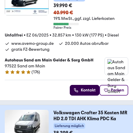
39.990 €
40.990 €
19% MwSt.
ggf. zzgl. Lieferkosten
Fairer Preis
Unfallfrei
•
EZ 06/2025
•
32.857 km
•
130 kW (177 PS)
•
Diesel
www.avemo-group.de
20.000 Autos abrufbar
gratis FZ-Bewertung
Autohaus Sand am Main Gelder & Sorg GmbH
97522 Sand am Main
(
176
)
4.8 Sterne
Kontakt
Parken
Volkswagen Crafter 35 Kasten MR
HD 2.0 TDI AHK Klima PDC Ka
Lieferung möglich
38.209 €