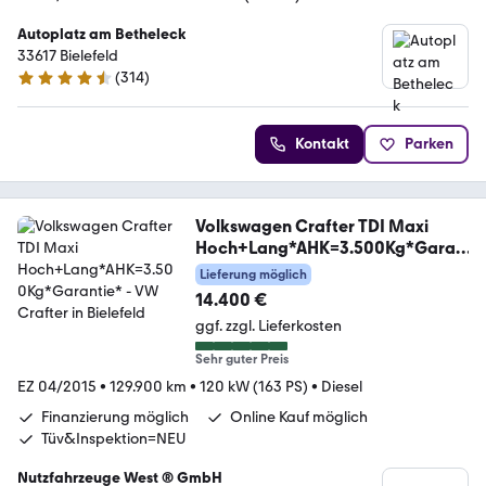
Autoplatz am Betheleck
33617 Bielefeld
(
314
)
4.7 Sterne
Kontakt
Parken
Volkswagen Crafter TDI Maxi
Hoch+Lang*AHK=3.500Kg*Garan
tie*
Lieferung möglich
14.400 €
ggf. zzgl. Lieferkosten
Sehr guter Preis
EZ 04/2015
•
129.900 km
•
120 kW (163 PS)
•
Diesel
Finanzierung möglich
Online Kauf möglich
Tüv&Inspektion=NEU
Nutzfahrzeuge West ® GmbH