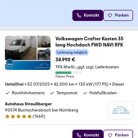
Kontakt
Parken
Volkswagen Crafter Kasten 35
lang Hochdach FWD NAVI RFK
Lieferung möglich
38.990 €
19% MwSt.
ggf. zzgl. Lieferkosten
Fairer Preis
Unfallfrei
•
EZ 07/2025
•
42.000 km
•
130 kW (177 PS)
•
Diesel
Rückfahrkamera
Tempomat
Holzfußboden
Autohaus Straußberger
90574 Buchschwabach bei Nürnberg
(
1660
)
4.9 Sterne
Kontakt
Parken