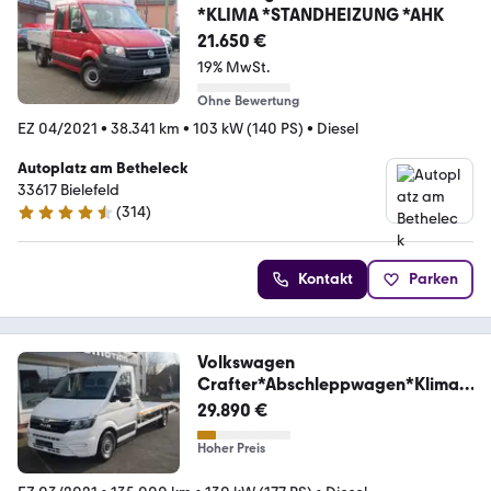
*KLIMA *STANDHEIZUNG *AHK
21.650 €
19% MwSt.
Ohne Bewertung
EZ 04/2021
•
38.341 km
•
103 kW (140 PS)
•
Diesel
Autoplatz am Betheleck
33617 Bielefeld
(
314
)
4.7 Sterne
Kontakt
Parken
Volkswagen
Crafter*Abschleppwagen*Klima*
Navi*3-Sitzer*AHK*
29.890 €
Hoher Preis