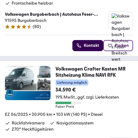
Frontscheibe heizbar
Volkswagen Burgoberbach | Autohaus Feser-
Breitschwert GmbH
91595 Burgoberbach
(
80
)
4.7 Sterne
Kontakt
Parken
Volkswagen Crafter Kasten MR
Sitzheizung Klima NAVI RFK
Lieferung möglich
34.590 €
19% MwSt.
ggf. zzgl. Lieferkosten
Fairer Preis
EZ 06/2025
•
30.900 km
•
103 kW (140 PS)
•
Diesel
Rückfahrkamera
Navigationssystem
270° Heckflügeltüren