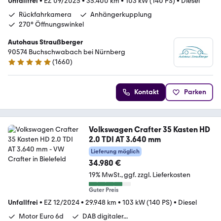
Unfallfrei
•
EZ 09/2025
•
35.400 km
•
103 kW (140 PS)
•
Diesel
Rückfahrkamera
Anhängerkupplung
270° Öffnungswinkel
Autohaus Straußberger
90574 Buchschwabach bei Nürnberg
(
1660
)
4.9 Sterne
Kontakt
Parken
Volkswagen Crafter 35 Kasten HD
2.0 TDI AT 3.640 mm
Lieferung möglich
34.980 €
19% MwSt.
ggf. zzgl. Lieferkosten
Guter Preis
Unfallfrei
•
EZ 12/2024
•
29.948 km
•
103 kW (140 PS)
•
Diesel
Motor Euro 6d
DAB digitaler...