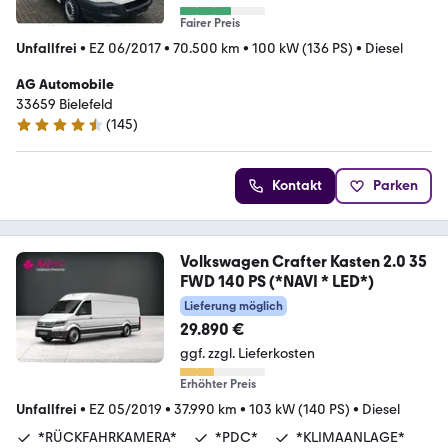
Fairer Preis
Unfallfrei
•
EZ 06/2017
•
70.500 km
•
100 kW (136 PS)
•
Diesel
AG Automobile
33659 Bielefeld
(
145
)
4.4 Sterne
Kontakt
Parken
Volkswagen Crafter Kasten 2.0 35
FWD 140 PS (*NAVI * LED*)
Lieferung möglich
29.890 €
ggf. zzgl. Lieferkosten
Erhöhter Preis
Unfallfrei
•
EZ 05/2019
•
37.990 km
•
103 kW (140 PS)
•
Diesel
*RÜCKFAHRKAMERA*
*PDC*
*KLIMAANLAGE*