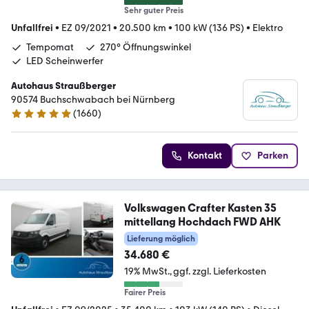
Sehr guter Preis
Unfallfrei
•
EZ 09/2021
•
20.500 km
•
100 kW (136 PS)
•
Elektro
Tempomat
270° Öffnungswinkel
LED Scheinwerfer
Autohaus Straußberger
90574 Buchschwabach bei Nürnberg
(
1660
)
4.9 Sterne
Kontakt
Parken
Volkswagen Crafter Kasten 35
mittellang Hochdach FWD AHK
Lieferung möglich
34.680 €
19% MwSt.
ggf. zzgl. Lieferkosten
Fairer Preis