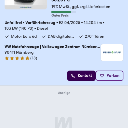
19% MwSt.
ggf. zzgl. Lieferkosten
Guter Preis
Unfallfrei
•
Vorführfahrzeug
•
EZ 04/2025
•
14.204 km
•
103 kW (140 PS)
•
Diesel
Motor Euro 6d
DAB digitaler...
270° Türen
VW Nutzfahrzeuge | Volkswagen Zentrum Nürnberg
- Marienberg GmbH
90411 Nürnberg
(
18
)
4.9 Sterne
Kontakt
Parken