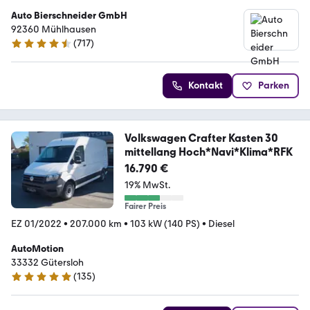
Auto Bierschneider GmbH
92360 Mühlhausen
(
717
)
4.5 Sterne
Kontakt
Parken
Volkswagen Crafter Kasten 30
mittellang Hoch*Navi*Klima*RFK
16.790 €
19% MwSt.
Fairer Preis
EZ 01/2022
•
207.000 km
•
103 kW (140 PS)
•
Diesel
AutoMotion
33332 Gütersloh
(
135
)
5 Sterne