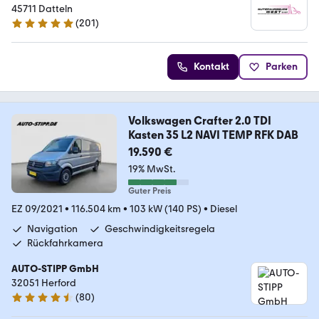
45711 Datteln
(
201
)
4.9 Sterne
Kontakt
Parken
Volkswagen Crafter 2.0 TDI
Kasten 35 L2 NAVI TEMP RFK DAB
19.590 €
19% MwSt.
Guter Preis
EZ 09/2021
•
116.504 km
•
103 kW (140 PS)
•
Diesel
Navigation
Geschwindigkeitsregela
Rückfahrkamera
AUTO-STIPP GmbH
32051 Herford
(
80
)
4.3 Sterne