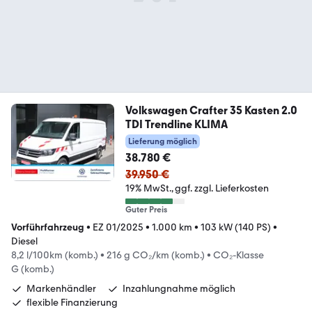
Volkswagen Crafter 35 Kasten 2.0
TDI Trendline KLIMA
Lieferung möglich
38.780 €
39.950 €
19% MwSt.
ggf. zzgl. Lieferkosten
Guter Preis
Vorführfahrzeug
•
EZ 01/2025
•
1.000 km
•
103 kW (140 PS)
•
Diesel
8,2 l/100km (komb.)
•
216 g CO₂/km (komb.)
•
CO₂-Klasse
G (komb.)
Markenhändler
Inzahlungnahme möglich
flexible Finanzierung