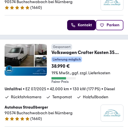
90574 Buchschwabach bei Nürnberg
(
1660
)
4.9 Sterne
Kontakt
Parken
Gesponsert
Volkswagen Crafter Kasten 35
lang Hochdach FWD NAVI RFK
Lieferung möglich
38.990 €
19% MwSt.
ggf. zzgl. Lieferkosten
Fairer Preis
Unfallfrei
•
EZ 07/2025
•
42.000 km
•
130 kW (177 PS)
•
Diesel
Rückfahrkamera
Tempomat
Holzfußboden
Autohaus Straußberger
90574 Buchschwabach bei Nürnberg
(
1660
)
4.9 Sterne