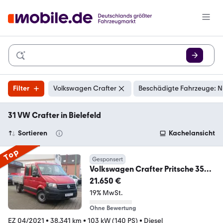
Filter
Volkswagen Crafter
Beschädigte Fahrzeuge: N
31 VW Crafter in Bielefeld
Sortieren
Kachelansicht
Top
Gesponsert
Volkswagen Crafter Pritsche 35
*KLIMA *STANDHEIZUNG *AHK
21.650 €
19% MwSt.
Ohne Bewertung
EZ 04/2021
•
38.341 km
•
103 kW (140 PS)
•
Diesel