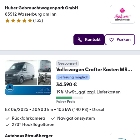
Huber Gebrauchtwagenpark GmbH
83512 Wasserburg am Inn
(
135
)
5 Sterne
Kontakt
Parken
Gesponsert
Volkswagen Crafter Kasten MR
Sitzheizung Klima NAVI RFK
Lieferung möglich
34.590 €
19% MwSt.
ggf. zzgl. Lieferkosten
Fairer Preis
EZ 06/2025
•
30.900 km
•
103 kW (140 PS)
•
Diesel
Rückfahrkamera
Navigationssystem
270° Heckflügeltüren
Autohaus Straußberger