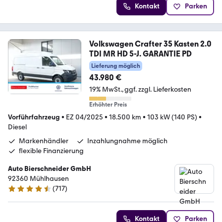
Kontakt
Parken
Volkswagen Crafter 35 Kasten 2.0
TDI MR HD 5-J. GARANTIE PD
Lieferung möglich
43.980 €
19% MwSt.
ggf. zzgl. Lieferkosten
Erhöhter Preis
Vorführfahrzeug
•
EZ 04/2025
•
18.500 km
•
103 kW (140 PS)
•
Diesel
Markenhändler
Inzahlungnahme möglich
flexible Finanzierung
Auto Bierschneider GmbH
92360 Mühlhausen
(
717
)
4.5 Sterne
Kontakt
Parken