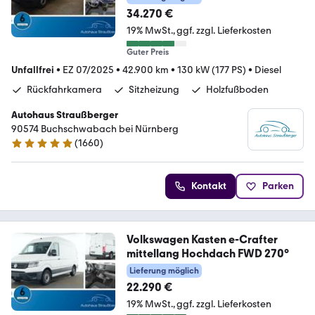
34.270 €
19% MwSt.
ggf. zzgl. Lieferkosten
Guter Preis
Unfallfrei
•
EZ 07/2025
•
42.900 km
•
130 kW (177 PS)
•
Diesel
Rückfahrkamera
Sitzheizung
Holzfußboden
Autohaus Straußberger
90574 Buchschwabach bei Nürnberg
(
1660
)
4.9 Sterne
Kontakt
Parken
Volkswagen Kasten e-Crafter
mittellang Hochdach FWD 270°
Lieferung möglich
22.290 €
19% MwSt.
ggf. zzgl. Lieferkosten