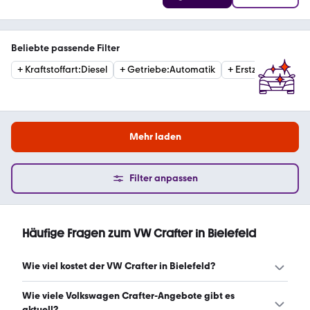
Beliebte passende Filter
+
Kraftstoffart
:
Diesel
+
Getriebe
:
Automatik
+
Erstzulassung
:
20
Mehr laden
Filter anpassen
Häufige Fragen zum VW Crafter in Bielefeld
Wie viel kostet der VW Crafter in Bielefeld?
Ein guter Preis für einen VW Crafter in Bielefeld liegt
Wie viele Volkswagen Crafter-Angebote gibt es
zwischen 18.189 € und 39.490 €. Leasingangebote
aktuell?