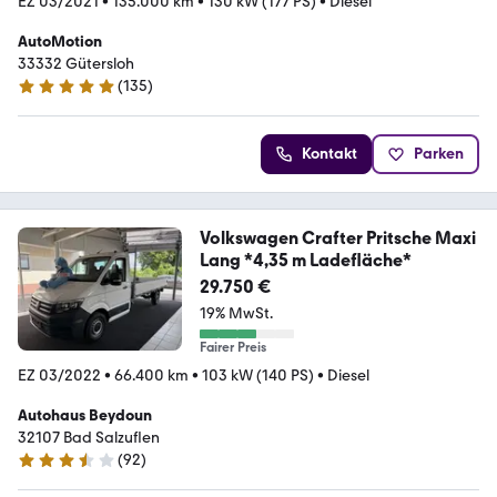
EZ 03/2021
•
135.000 km
•
130 kW (177 PS)
•
Diesel
AutoMotion
33332 Gütersloh
(
135
)
5 Sterne
Kontakt
Parken
Volkswagen Crafter Pritsche Maxi
Lang *4,35 m Ladefläche*
29.750 €
19% MwSt.
Fairer Preis
EZ 03/2022
•
66.400 km
•
103 kW (140 PS)
•
Diesel
Autohaus Beydoun
32107 Bad Salzuflen
(
92
)
3.4 Sterne