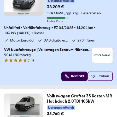
Lieferung möglich
38.209 €
19% MwSt.
ggf. zzgl. Lieferkosten
Guter Preis
Unfallfrei
•
Vorführfahrzeug
•
EZ 04/2025
•
14.204 km
•
103 kW (140 PS)
•
Diesel
Motor Euro 6d
DAB digitaler...
270° Türen
VW Nutzfahrzeuge | Volkswagen Zentrum Nürnberg
- Marienberg GmbH
90411 Nürnberg
(
18
)
4.9 Sterne
Kontakt
Parken
Volkswagen Crafter 35 Kasten MR
Hochdach 2.0TDI 103kW
Lieferung möglich
35.760 €