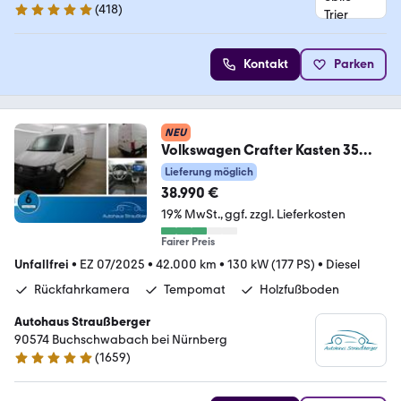
(
418
)
4.9 Sterne
Kontakt
Parken
NEU
Volkswagen Crafter Kasten 35
lang Hochdach FWD NAVI RFK
Lieferung möglich
38.990 €
19% MwSt.
ggf. zzgl. Lieferkosten
Fairer Preis
Unfallfrei
•
EZ 07/2025
•
42.000 km
•
130 kW (177 PS)
•
Diesel
Rückfahrkamera
Tempomat
Holzfußboden
Autohaus Straußberger
90574 Buchschwabach bei Nürnberg
(
1659
)
4.9 Sterne