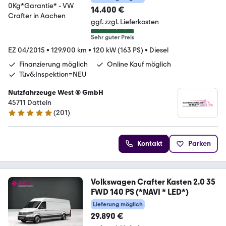
14.400 €
ggf. zzgl. Lieferkosten
Sehr guter Preis
EZ 04/2015
•
129.900 km
•
120 kW (163 PS)
•
Diesel
Finanzierung möglich
Online Kauf möglich
Tüv&Inspektion=NEU
Nutzfahrzeuge West ® GmbH
45711 Datteln
(
201
)
4.9 Sterne
Kontakt
Parken
Volkswagen Crafter Kasten 2.0 35
FWD 140 PS (*NAVI * LED*)
Lieferung möglich
29.890 €