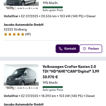
19% MwSt.
Sehr guter Preis
Unfallfrei
•
EZ 07/2025
•
20.536 km
•
103 kW (140 PS)
•
Diesel
Jacobs Automobile GmbH
52222 Stolberg
(
49
)
5 Sterne
Kontakt
Parken
Volkswagen Crafter Kasten 2.0
TDI *HD*AHK*CAM*Digital* 3,99
30.970 €
19% MwSt.
Sehr guter Preis
Unfallfrei
•
EZ 07/2025
•
18.393 km
•
103 kW (140 PS)
•
Diesel
Jacobs Automobile GmbH