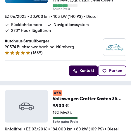
19% MwSt.
ggf. zzgl. Lieferkosten
Fairer Preis
EZ 06/2025
•
30.900 km
•
103 kW (140 PS)
•
Diesel
Rückfahrkamera
Navigationssystem
270° Heckflügeltüren
Autohaus Straußberger
90574 Buchschwabach bei Nürnberg
(
1659
)
4.9 Sterne
Kontakt
Parken
NEU
Volkswagen Crafter Kasten 35
mittel L2H1 Klima PDC
9.900 €
19% MwSt.
Sehr guter Preis
Unfallfrei
•
EZ 03/2016
•
184.000 km
•
80 kW (109 PS)
•
Diesel