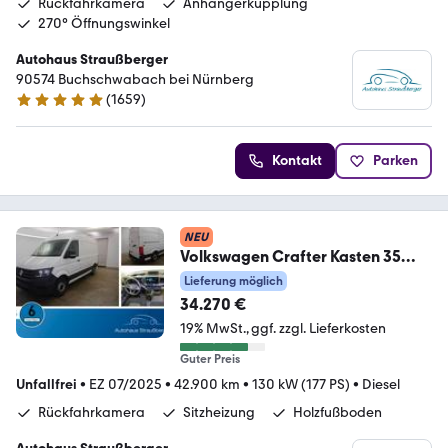
Rückfahrkamera
Anhängerkupplung
270° Öffnungswinkel
Autohaus Straußberger
90574 Buchschwabach bei Nürnberg
(
1659
)
4.9 Sterne
Kontakt
Parken
NEU
Volkswagen Crafter Kasten 35
mittellang Hochdach FWD RFK
Lieferung möglich
34.270 €
19% MwSt.
ggf. zzgl. Lieferkosten
Guter Preis
Unfallfrei
•
EZ 07/2025
•
42.900 km
•
130 kW (177 PS)
•
Diesel
Rückfahrkamera
Sitzheizung
Holzfußboden