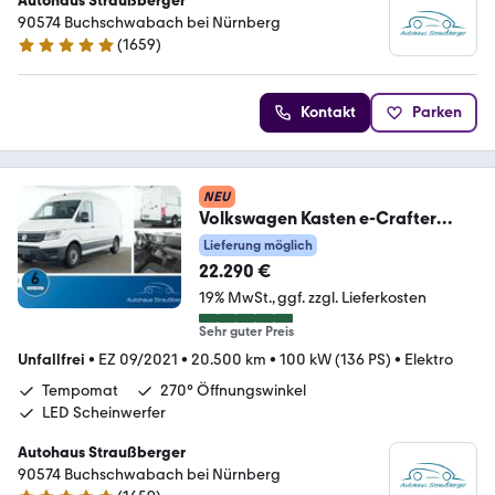
Autohaus Straußberger
90574 Buchschwabach bei Nürnberg
(
1659
)
4.9 Sterne
Kontakt
Parken
NEU
Volkswagen Kasten e-Crafter
mittellang Hochdach FWD 270°
Lieferung möglich
22.290 €
19% MwSt.
ggf. zzgl. Lieferkosten
Sehr guter Preis
Unfallfrei
•
EZ 09/2021
•
20.500 km
•
100 kW (136 PS)
•
Elektro
Tempomat
270° Öffnungswinkel
LED Scheinwerfer
Autohaus Straußberger
90574 Buchschwabach bei Nürnberg