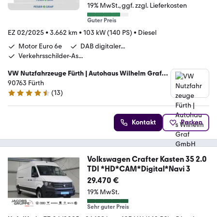
19% MwSt.
ggf. zzgl. Lieferkosten
Guter Preis
EZ 02/2025
•
3.662 km
•
103 kW (140 PS)
•
Diesel
Motor Euro 6e
DAB digitaler...
Verkehrsschilder-As...
VW Nutzfahrzeuge Fürth | Autohaus Wilhelm Graf
GmbH
90763 Fürth
(
13
)
4.7 Sterne
Kontakt
Parken
Volkswagen Crafter Kasten 35 2.0
TDI *HD*CAM*Digital*Navi 3
29.470 €
19% MwSt.
Sehr guter Preis