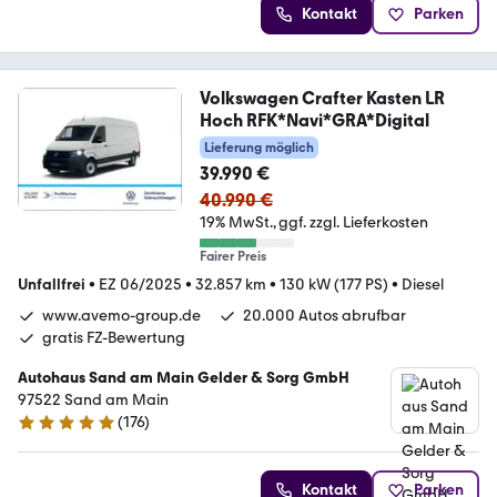
Kontakt
Parken
Volkswagen Crafter Kasten LR
Hoch RFK*Navi*GRA*Digital
Lieferung möglich
39.990 €
40.990 €
19% MwSt.
ggf. zzgl. Lieferkosten
Fairer Preis
Unfallfrei
•
EZ 06/2025
•
32.857 km
•
130 kW (177 PS)
•
Diesel
www.avemo-group.de
20.000 Autos abrufbar
gratis FZ-Bewertung
Autohaus Sand am Main Gelder & Sorg GmbH
97522 Sand am Main
(
176
)
4.8 Sterne
Kontakt
Parken