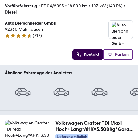
Vorführfahrzeug
•
EZ 04/2025
•
18.500 km
•
103 kW (140 PS)
•
Diesel
Auto Bierschneider GmbH
92360 Mühlhausen
(
717
)
4.5 Sterne
Kontakt
Parken
Ähnliche Fahrzeuge des Anbieters
Volkswagen Crafter TDI Maxi
Hoch+Lang*AHK=3.500Kg*Garan
tie*
Lieferung möglich