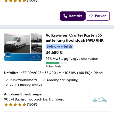
(
1659
)
4.9 Sterne
Kontakt
Parken
Volkswagen Crafter Kasten 35
mittellang Hochdach FWD AHK
Lieferung möglich
34.680 €
19% MwSt.
ggf. zzgl. Lieferkosten
Fairer Preis
Unfallfrei
•
EZ 09/2025
•
35.400 km
•
103 kW (140 PS)
•
Diesel
Rückfahrkamera
Anhängerkupplung
270° Öffnungswinkel
Autohaus Straußberger
90574 Buchschwabach bei Nürnberg
(
1659
)
4.9 Sterne