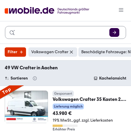
Filter
Volkswagen Crafter
Beschädigte Fahrzeuge: N
49 VW Crafter in Aachen
Sortieren
Kachelansicht
Top
Gesponsert
Volkswagen Crafter 35 Kasten 2.0
TDI MR HD 5-J. GARANTIE PD
Lieferung möglich
43.980 €
19% MwSt.
ggf. zzgl. Lieferkosten
Erhöhter Preis