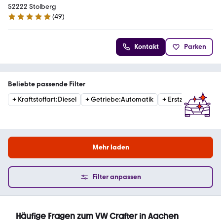
52222 Stolberg
(
49
)
5 Sterne
Kontakt
Parken
Beliebte passende Filter
+
Kraftstoffart
:
Diesel
+
Getriebe
:
Automatik
+
Erstzulassung
:
20
Mehr laden
Filter anpassen
Häufige Fragen zum VW Crafter in Aachen