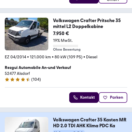
Volkswagen Crafter Pritsche 35
mittel L2 Doppelkabine
7.950 €
19% MwSt.
Ohne Bewertung
EZ 04/2014
•
121.000 km
•
80 kW (109 PS)
•
Diesel
Rezgui Automobile An-und Verkauf
52477 Alsdorf
(
104
)
4.7 Sterne
Kontakt
Parken
Volkswagen Crafter 35 Kasten MR
HD 2.0 TDI AHK Klima PDC Ka