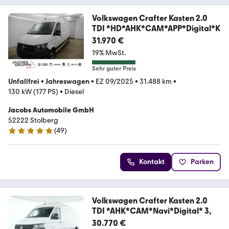
Volkswagen Crafter Kasten 2.0
TDI *HD*AHK*CAM*APP*Digital*K
31.970 €
19% MwSt.
Sehr guter Preis
Unfallfrei
•
Jahreswagen
•
EZ 09/2025
•
31.488 km
•
130 kW (177 PS)
•
Diesel
Jacobs Automobile GmbH
52222 Stolberg
(
49
)
5 Sterne
Kontakt
Parken
Volkswagen Crafter Kasten 2.0
TDI *AHK*CAM*Navi*Digital* 3,
30.770 €