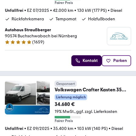
Fairer Preis
Unfallfrei
•
EZ 07/2025
•
42.000 km
•
130 kW (177 PS)
•
Diesel
Rückfahrkamera
Tempomat
Holzfußboden
Autohaus Straußberger
90574 Buchschwabach bei Nürnberg
(
1659
)
4.9 Sterne
Kontakt
Parken
Gesponsert
Volkswagen Crafter Kasten 35
mittellang Hochdach FWD AHK
Lieferung möglich
34.680 €
19% MwSt.
ggf. zzgl. Lieferkosten
Fairer Preis
Unfallfrei
•
EZ 09/2025
•
35.400 km
•
103 kW (140 PS)
•
Diesel