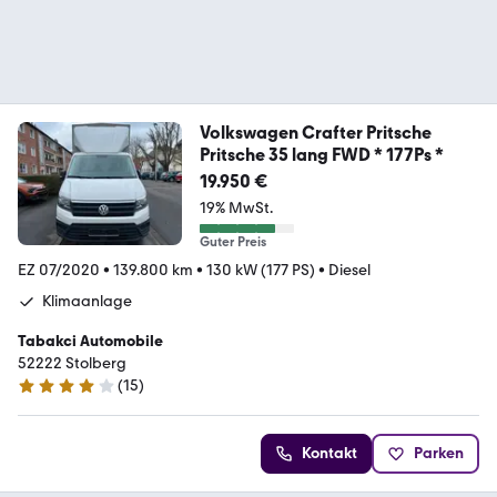
Volkswagen Crafter Pritsche
Pritsche 35 lang FWD * 177Ps *
19.950 €
19% MwSt.
Guter Preis
EZ 07/2020
•
139.800 km
•
130 kW (177 PS)
•
Diesel
Klimaanlage
Tabakci Automobile
52222 Stolberg
(
15
)
4 Sterne
Kontakt
Parken