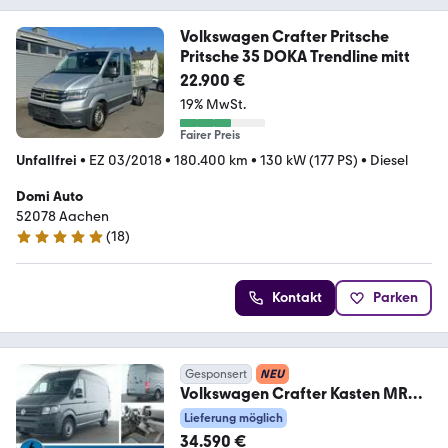
Volkswagen Crafter Pritsche
Pritsche 35 DOKA Trendline mitt
22.900 €
19% MwSt.
Fairer Preis
Unfallfrei
•
EZ 03/2018
•
180.400 km
•
130 kW (177 PS)
•
Diesel
Domi Auto
52078 Aachen
(
18
)
4.9 Sterne
Kontakt
Parken
Gesponsert
NEU
Volkswagen Crafter Kasten MR
Sitzheizung Klima NAVI RFK
Lieferung möglich
34.590 €