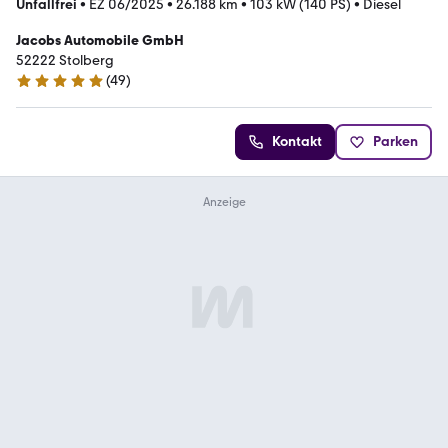
Unfallfrei
•
EZ 06/2025
•
26.188 km
•
103 kW (140 PS)
•
Diesel
Jacobs Automobile GmbH
52222 Stolberg
(
49
)
5 Sterne
Kontakt
Parken