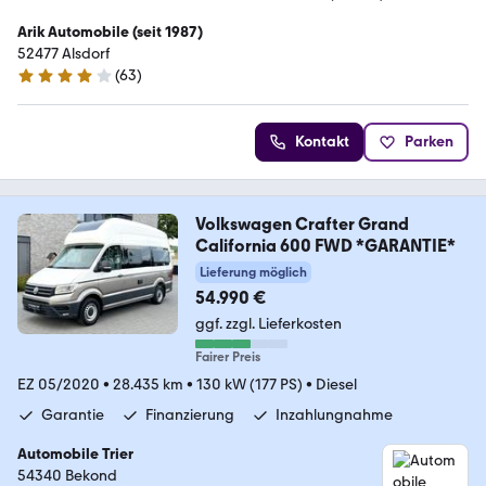
Arik Automobile (seit 1987)
52477 Alsdorf
(
63
)
3.9 Sterne
Kontakt
Parken
Volkswagen Crafter Grand
California 600 FWD *GARANTIE*
Lieferung möglich
54.990 €
ggf. zzgl. Lieferkosten
Fairer Preis
EZ 05/2020
•
28.435 km
•
130 kW (177 PS)
•
Diesel
Garantie
Finanzierung
Inzahlungnahme
Automobile Trier
54340 Bekond