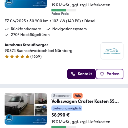
19% MwSt.
ggf. zzgl. Lieferkosten
Fairer Preis
EZ 06/2025
•
30.900 km
•
103 kW (140 PS)
•
Diesel
Rückfahrkamera
Navigationssystem
270° Heckflügeltüren
Autohaus Straußberger
90574 Buchschwabach bei Nürnberg
(
1659
)
4.9 Sterne
Kontakt
Parken
Gesponsert
NEU
Volkswagen Crafter Kasten 35
lang Hochdach FWD NAVI RFK
Lieferung möglich
38.990 €
19% MwSt.
ggf. zzgl. Lieferkosten