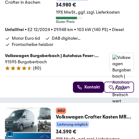
34.980 €
19% MwSt.
ggf. zzgl. Lieferkosten
Guter Preis
Unfallfrei
•
EZ 12/2024
•
29.948 km
•
103 kW (140 PS)
•
Diesel
Motor Euro 6d
DAB digitaler...
Frontscheibe heizbar
Volkswagen Burgoberbach | Autohaus Feser-
Breitschwert GmbH
91595 Burgoberbach
(
80
)
4.7 Sterne
Kontakt
Parken
NEU
Volkswagen Crafter Kasten MR
Sitzheizung Klima NAVI RFK
Lieferung möglich
34.590 €