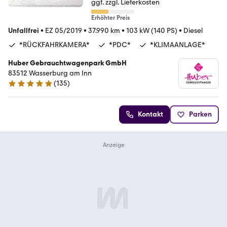
ggf. zzgl. Lieferkosten
Erhöhter Preis
Unfallfrei
•
EZ 05/2019
•
37.990 km
•
103 kW (140 PS)
•
Diesel
*RÜCKFAHRKAMERA*
*PDC*
*KLIMAANLAGE*
Huber Gebrauchtwagenpark GmbH
83512 Wasserburg am Inn
(
135
)
5 Sterne
Kontakt
Parken