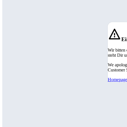
Ei
Wir bitten
steht Dir 
We apologi
Customer S
Homepag