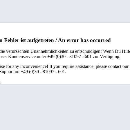
n Fehler ist aufgetreten / An error has occurred
 die verursachten Unannehmlichkeiten zu entschuldigen! Wenn Du Hilfe
unser Kundenservice unter +49 (0)30 - 81097 - 601 zur Verfügung.
se for any inconvenience! If you require assistance, please contact our
upport on +49 (0)30 - 81097 - 601.
e