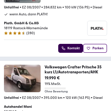
Unfallfrei
•
EZ 08/2007
•
284.832 km
•
100 kW (136 PS)
•
Diesel
wenn Auto, dann PLATH!
Plath. GmbH & Co.KG
18119 Rostock-Warnemünde
(
280
)
4.7 Sterne
Kontakt
Parken
Volkswagen Crafter Pritsche 35
kurz L1/Autotransporten/AHK
19.990 €
19% MwSt.
Ohne Bewertung
Unfallfrei
•
EZ 08/2007
•
395.000 km
•
120 kW (163 PS)
•
Diesel
Autohandel Mani