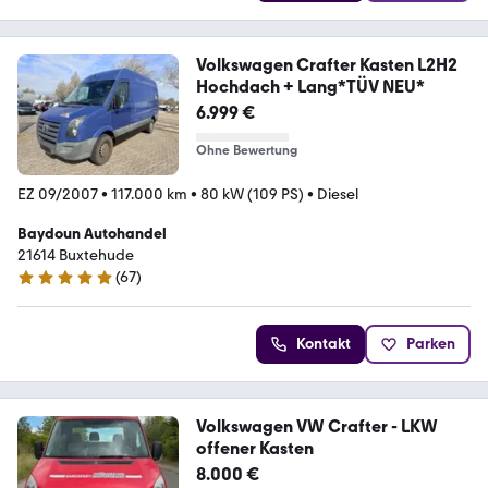
Volkswagen Crafter Kasten L2H2
Hochdach + Lang*TÜV NEU*
6.999 €
Ohne Bewertung
EZ 09/2007
•
117.000 km
•
80 kW (109 PS)
•
Diesel
Baydoun Autohandel
21614 Buxtehude
(
67
)
5 Sterne
Kontakt
Parken
Volkswagen VW Crafter - LKW
offener Kasten
8.000 €