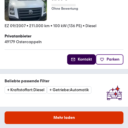
Ohne Bewertung
EZ 09/2007
•
211.000 km
•
100 kW (136 PS)
•
Diesel
Privatanbieter
49179 Ostercappeln
Kontakt
Parken
Beliebte passende Filter
+
Kraftstoffart
:
Diesel
+
Getriebe
:
Automatik
Mehr laden