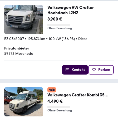
Volkswagen VW Crafter
Hochdach L2H2
8.900 €
Ohne Bewertung
EZ 03/2007
•
195.874 km
•
100 kW (136 PS)
•
Diesel
Privatanbieter
59872 Meschede
Kontakt
Parken
NEU
Volkswagen Crafter Kombi 35
9SITZE KLIMA
4.490 €
Ohne Bewertung