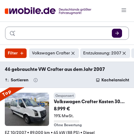
Filter
Volkswagen Crafter
Erstzulassung: 2007
46 gebrauchte VW Crafter aus dem Jahr 2007
Sortieren
Kachelansicht
Top
Gesponsert
Volkswagen Crafter Kasten 30
mittel L2H1
8.999 €
19% MwSt.
Ohne Bewertung
EZ 10/2007
•
89.000 km
•
65 kW (88 PS)
•
Diesel