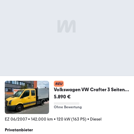
NEU
Volkswagen VW Crafter 3 Seiten
Kipper Original 142000...
5.890 €
Ohne Bewertung
EZ 06/2007
•
142.000 km
•
120 kW (163 PS)
•
Diesel
Privatanbieter