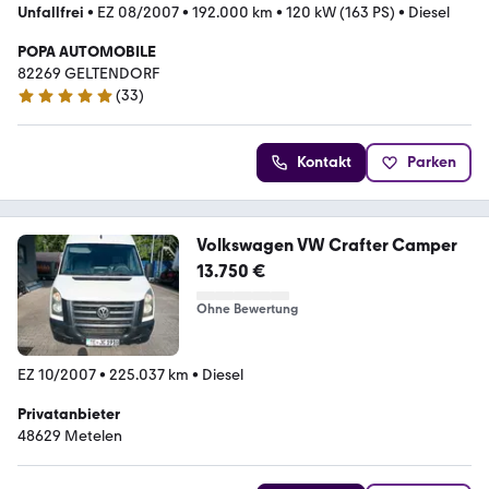
Unfallfrei
•
EZ 08/2007
•
192.000 km
•
120 kW (163 PS)
•
Diesel
POPA AUTOMOBILE
82269 GELTENDORF
(
33
)
4.8 Sterne
Kontakt
Parken
Volkswagen VW Crafter Camper
13.750 €
Ohne Bewertung
EZ 10/2007
•
225.037 km
•
Diesel
Privatanbieter
48629 Metelen