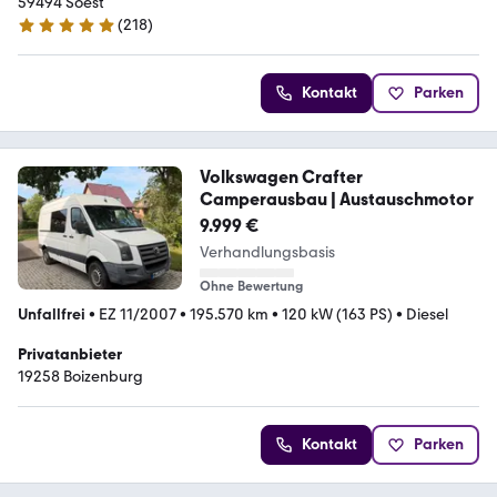
59494 Soest
(
218
)
4.8 Sterne
Kontakt
Parken
Volkswagen Crafter
Camperausbau | Austauschmotor
9.999 €
Verhandlungsbasis
Ohne Bewertung
Unfallfrei
•
EZ 11/2007
•
195.570 km
•
120 kW (163 PS)
•
Diesel
Privatanbieter
19258 Boizenburg
Kontakt
Parken