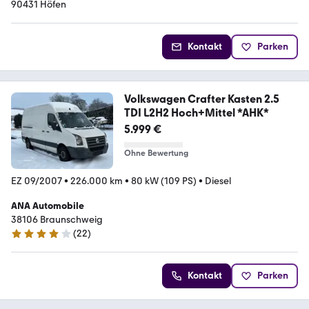
90431 Höfen
Kontakt
Parken
Volkswagen Crafter Kasten 2.5
TDI L2H2 Hoch+Mittel *AHK*
5.999 €
Ohne Bewertung
EZ 09/2007
•
226.000 km
•
80 kW (109 PS)
•
Diesel
ANA Automobile
38106 Braunschweig
(
22
)
4.2 Sterne
Kontakt
Parken