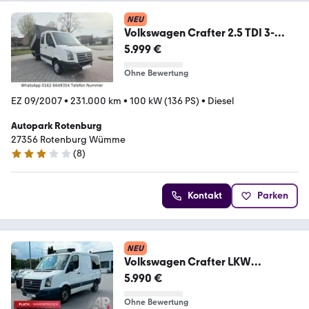
NEU
Volkswagen Crafter 2.5 TDI 3-
Seiten-Kipper Doka 3.5T EXPORT
5.999 €
Ohne Bewertung
EZ 09/2007
•
231.000 km
•
100 kW (136 PS)
•
Diesel
Autopark Rotenburg
27356 Rotenburg Wümme
(
8
)
3 Sterne
Kontakt
Parken
NEU
Volkswagen Crafter LKW
Zulassung
5.990 €
Ohne Bewertung