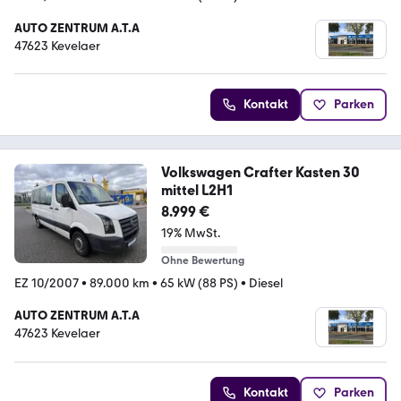
AUTO ZENTRUM A.T.A
47623 Kevelaer
Kontakt
Parken
Volkswagen Crafter Kasten 30
mittel L2H1
8.999 €
19% MwSt.
Ohne Bewertung
EZ 10/2007
•
89.000 km
•
65 kW (88 PS)
•
Diesel
AUTO ZENTRUM A.T.A
47623 Kevelaer
Kontakt
Parken