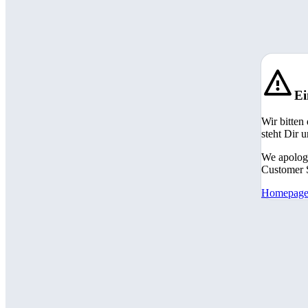
Ei
Wir bitten
steht Dir 
We apologi
Customer S
Homepag