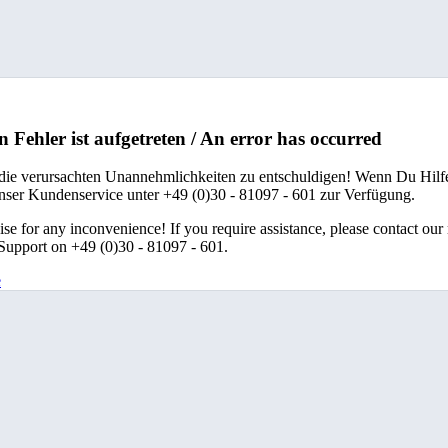
n Fehler ist aufgetreten / An error has occurred
 die verursachten Unannehmlichkeiten zu entschuldigen! Wenn Du Hilfe
unser Kundenservice unter +49 (0)30 - 81097 - 601 zur Verfügung.
se for any inconvenience! If you require assistance, please contact our
upport on +49 (0)30 - 81097 - 601.
e