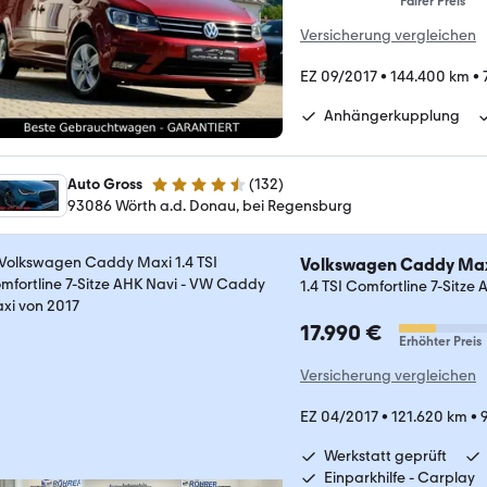
Fairer Preis
Versicherung vergleichen
EZ 09/2017
•
144.400 km
•
Anhängerkupplung
Auto Gross
(
132
)
4.6 Sterne
93086 Wörth a.d. Donau, bei Regensburg
Volkswagen Caddy Ma
1.4 TSI Comfortline 7-Sitze
17.990 €
Erhöhter Preis
Versicherung vergleichen
EZ 04/2017
•
121.620 km
•
Werkstatt geprüft
Einparkhilfe - Carplay