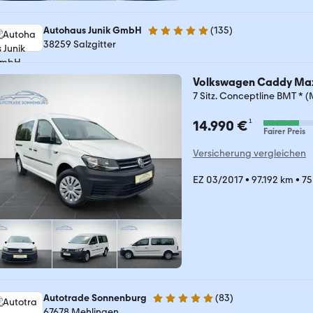
Autohaus Junik GmbH
(
135
)
4.9 Sterne
38259 Salzgitter
Volkswagen Caddy Ma
7 Sitz. Conceptline BMT * (
¹
14.990 €
Fairer Preis
Versicherung vergleichen
EZ 03/2017
•
97.192 km
•
75
Autotrade Sonnenburg
(
83
)
5 Sterne
67678 Mehlingen