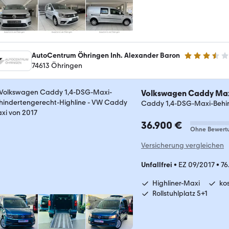
AutoCentrum Öhringen Inh. Alexander Baron
3.5 Sterne
74613 Öhringen
Volkswagen Caddy Ma
Caddy 1,4-DSG-Maxi-Behin
36.900 €
Ohne Bewert
Versicherung vergleichen
Unfallfrei
•
EZ 09/2017
•
76
Highliner-Maxi
ko
Rollstuhlplatz 5+1