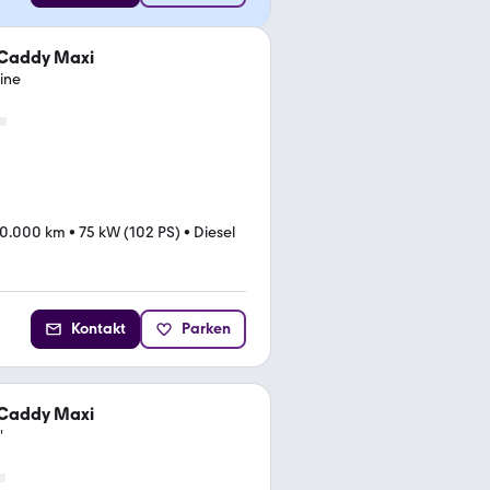
Caddy Maxi
line
0.000 km
•
75 kW (102 PS)
•
Diesel
Kontakt
Parken
Caddy Maxi
"