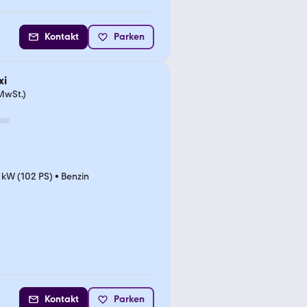
Kontakt
Parken
xi
MwSt.)
 kW (102 PS)
•
Benzin
Kontakt
Parken