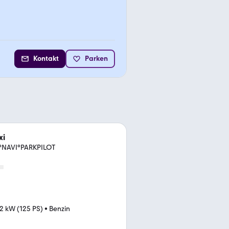
Kontakt
Parken
xi
°NAVI°PARKPILOT
2 kW (125 PS)
•
Benzin