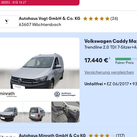
Autohaus Vogt GmbH & Co. KG
(
26
)
4.9 Sterne
63607 Wächtersbach
Volkswagen Caddy Ma
Trendline 2.0 TDI 7-Sitze
¹
17.440 €
Fairer Preis
Versicherung vergleichen
Unfallfrei
•
EZ 06/2017
•
93
Autohaus Minrath GmbH & Co KG
(
117
)