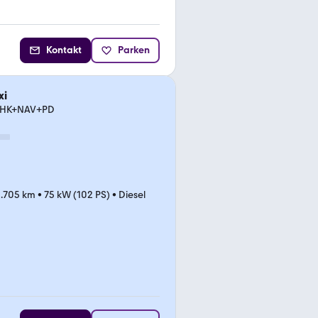
Kontakt
Parken
xi
r+AHK+NAV+PD
.705 km
•
75 kW (102 PS)
•
Diesel