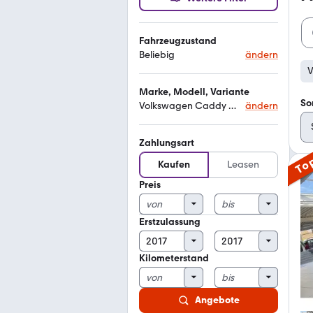
Fahrzeugzustand
Beliebig
ändern
V
Marke, Modell, Variante
So
Volkswagen Caddy Maxi
ändern
Zahlungsart
To
Kaufen
Leasen
Preis
Erstzulassung
Kilometerstand
Angebote