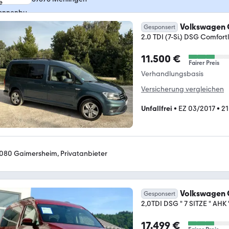
Volkswagen 
Gesponsert
2.0 TDI (7-Si.) DSG Comfort
11.500 €
Fairer Preis
Verhandlungsbasis
Versicherung vergleichen
Unfallfrei
•
EZ 03/2017
•
21
080 Gaimersheim, Privatanbieter
Volkswagen 
Gesponsert
2,0TDI DSG " 7 SITZE " AHK 
17.499 €