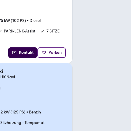
75 kW (102 PS)
•
Diesel
PARK-LENK-Assist
7 SITZE
Kontakt
Parken
xi
 AHK Navi
92 kW (125 PS)
•
Benzin
Sitzheizung - Tempomat