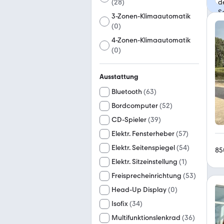
(
28
)
3-Zonen-Klimaautomatik
(
0
)
4-Zonen-Klimaautomatik
(
0
)
Ausstattung
Bluetooth
(
63
)
Bordcomputer
(
52
)
CD-Spieler
(
39
)
Elektr. Fensterheber
(
57
)
Elektr. Seitenspiegel
(
54
)
85
Elektr. Sitzeinstellung
(
1
)
Freisprecheinrichtung
(
53
)
Head-Up Display
(
0
)
Isofix
(
34
)
Multifunktionslenkrad
(
36
)