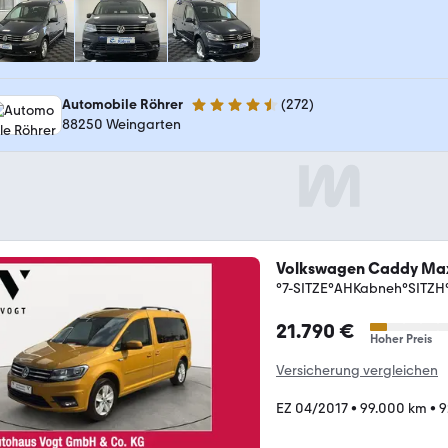
Automobile Röhrer
(
272
)
4.6 Sterne
88250 Weingarten
Volkswagen Caddy Ma
°7-SITZE°AHKabneh°SITZH
21.790 €
Hoher Preis
Versicherung vergleichen
EZ 04/2017
•
99.000 km
•
9