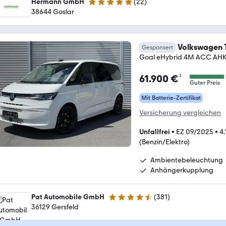
Hermann GmbH
(
22
)
5 Sterne
38644 Goslar
Volkswagen 
Gesponsert
Goal eHybrid 4M ACC AHK
¹
61.900 €
Guter Preis
Mit Batterie-Zertifikat
Versicherung vergleichen
Unfallfrei
•
EZ 09/2025
•
4
(Benzin/Elektro)
Ambientebeleuchtung
Anhängerkupplung
Pat Automobile GmbH
(
381
)
4.6 Sterne
36129 Gersfeld