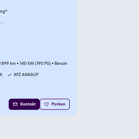
ung*
9.899 km
•
140 kW (190 PS)
•
Benzin
%
KFZ ANKAUF
Kontakt
Parken