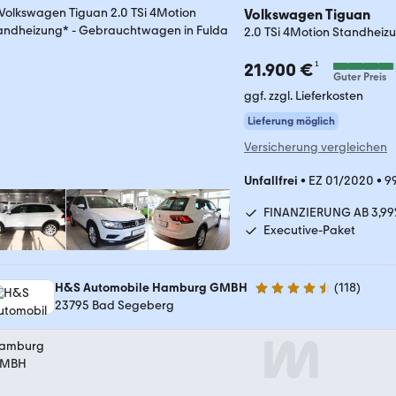
Volkswagen Tiguan
2.0 TSi 4Motion Standheiz
¹
21.900 €
Guter Preis
ggf. zzgl. Lieferkosten
Lieferung möglich
Versicherung vergleichen
Unfallfrei
•
EZ 01/2020
•
9
FINANZIERUNG AB 3,99
Executive-Paket
H&S Automobile Hamburg GMBH
(
118
)
4.6 Sterne
23795 Bad Segeberg