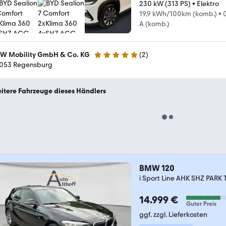
230 kW (313 PS)
•
Elektro
19,9 kWh/100km (komb.)
•
A (komb.)
W Mobility GmbH & Co. KG
(
2
)
5 Sterne
053 Regensburg
itere Fahrzeuge dieses Händlers
BMW 120
i Sport Line AHK SHZ PARK
14.999 €
Guter Preis
ggf. zzgl. Lieferkosten