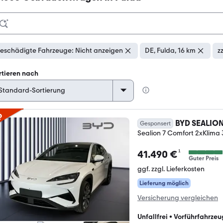
eschädigte Fahrzeuge: Nicht anzeigen
DE, Fulda, 16 km
z
rtieren nach
p
BYD SEALION
Gesponsert
Sealion 7 Comfort 2xKlim
¹
41.490 €
Guter Preis
ggf. zzgl. Lieferkosten
Lieferung möglich
Versicherung vergleichen
Unfallfrei
•
Vorführfahrzeu