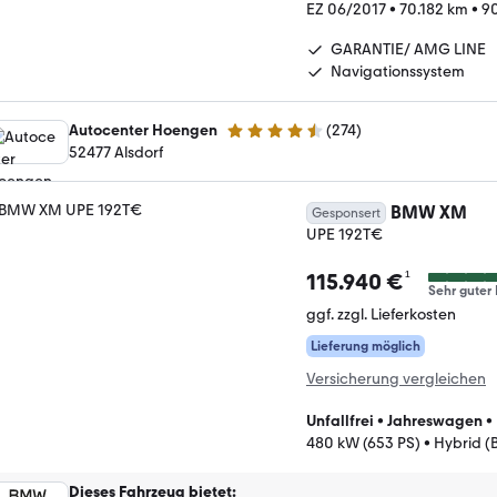
EZ 06/2017
•
70.182 km
•
90
GARANTIE/ AMG LINE
Navigationssystem
Autocenter Hoengen
(
274
)
4.5 Sterne
52477 Alsdorf
BMW XM
Gesponsert
UPE 192T€
¹
115.940 €
Sehr guter 
ggf. zzgl. Lieferkosten
Lieferung möglich
Versicherung vergleichen
Unfallfrei
•
Jahreswagen
•
480 kW (653 PS)
•
Hybrid (
Dieses Fahrzeug bietet
: