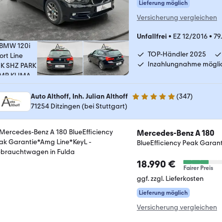
Lieferung möglich
Versicherung vergleichen
Unfallfrei
•
EZ 12/2016
•
79
TOP-Händler 2025
Inzahlungnahme mögli
Auto Althoff, Inh. Julian Althoff
(
347
)
4.8 Sterne
71254 Ditzingen (bei Stuttgart)
Mercedes-Benz A 180
BlueEfficiency Peak Garan
18.990 €
Fairer Preis
ggf. zzgl. Lieferkosten
Lieferung möglich
Versicherung vergleichen