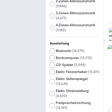
2-Zonen-Klimaautomatik
(
9.846
)
3-Zonen-Klimaautomatik
(
4.677
)
4-Zonen-Klimaautomatik
(
1.180
)
Ausstattung
Bluetooth
(
14.079
)
Bordcomputer
(
13.313
)
CD-Spieler
(
2.094
)
Elektr. Fensterheber
(
13.611
)
Elektr. Seitenspiegel
(
13.674
)
Elektr. Sitzeinstellung
(
6.520
)
Freisprecheinrichtung
(
13.147
)