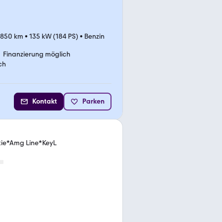
.850 km
•
135 kW (184 PS)
•
Benzin
Finanzierung möglich
ch
Kontakt
Parken
tie*Amg Line*KeyL