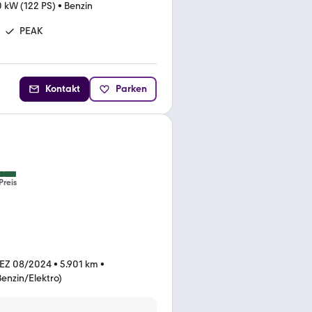
 kW (122 PS)
•
Benzin
PEAK
Kontakt
Parken
Preis
EZ 08/2024
•
5.901 km
•
Benzin/Elektro)