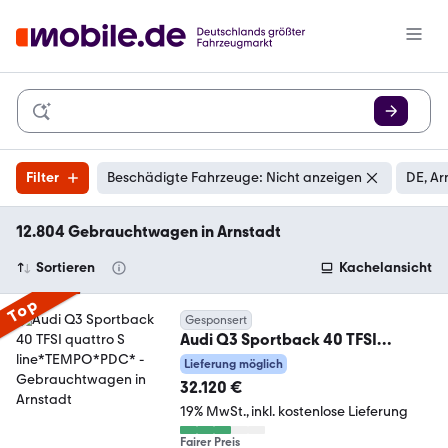
Filter
Beschädigte Fahrzeuge: Nicht anzeigen
DE, Ar
12.804 Gebrauchtwagen in Arnstadt
Sortieren
Kachelansicht
Top
Gesponsert
Audi Q3 Sportback 40 TFSI
quattro S line*TEMPO*PDC*
Lieferung möglich
32.120 €
19% MwSt.
inkl. kostenlose Lieferung
Fairer Preis