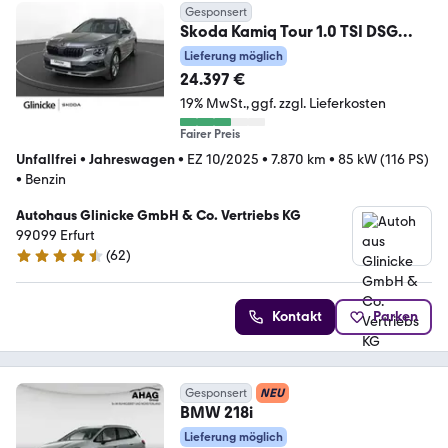
Gesponsert
Skoda Kamiq Tour 1.0 TSI DSG
Grey&Black Tour Infot.
Lieferung möglich
24.397 €
19% MwSt.
ggf. zzgl. Lieferkosten
Fairer Preis
Unfallfrei
•
Jahreswagen
•
EZ 10/2025
•
7.870 km
•
85 kW (116 PS)
•
Benzin
Autohaus Glinicke GmbH & Co. Vertriebs KG
99099 Erfurt
(
62
)
4.5 Sterne
Kontakt
Parken
Gesponsert
NEU
BMW 218i
Lieferung möglich