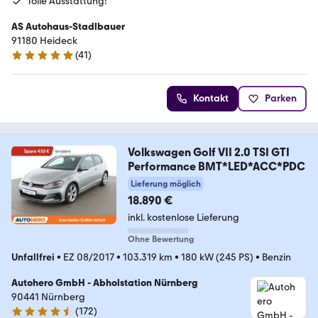
Tolle Ausstattung!
AS Autohaus-Stadlbauer
91180 Heideck
(
41
)
5 Sterne
Kontakt
Parken
Volkswagen Golf VII 2.0 TSI GTI
Performance BMT*LED*ACC*PDC
Lieferung möglich
18.890 €
inkl. kostenlose Lieferung
Ohne Bewertung
Unfallfrei
•
EZ 08/2017
•
103.319 km
•
180 kW (245 PS)
•
Benzin
Autohero GmbH - Abholstation Nürnberg
90441 Nürnberg
(
172
)
4.5 Sterne