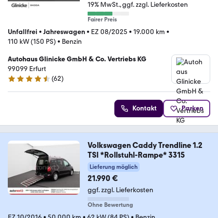
19% MwSt.
ggf. zzgl. Lieferkosten
Fairer Preis
Unfallfrei
•
Jahreswagen
•
EZ 08/2025
•
19.000 km
•
110 kW (150 PS)
•
Benzin
Autohaus Glinicke GmbH & Co. Vertriebs KG
99099 Erfurt
(
62
)
4.5 Sterne
Kontakt
Parken
Volkswagen Caddy Trendline 1.2
TSI *Rollstuhl-Rampe* 3315
Lieferung möglich
21.990 €
ggf. zzgl. Lieferkosten
Ohne Bewertung
EZ 10/2016
•
50.000 km
•
62 kW (84 PS)
•
Benzin