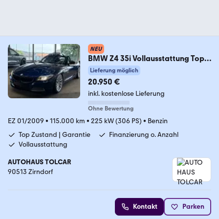
NEU
BMW Z4 35i Vollausstattung Top
Zustand Garantie
Lieferung möglich
20.950 €
inkl. kostenlose Lieferung
Ohne Bewertung
EZ 01/2009
•
115.000 km
•
225 kW (306 PS)
•
Benzin
Top Zustand | Garantie
Finanzierung o. Anzahl
Vollausstattung
AUTOHAUS TOLCAR
90513 Zirndorf
Kontakt
Parken