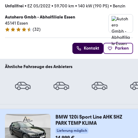
Unfallfrei
•
EZ 05/2022
•
59.700 km
•
140 kW (190 PS)
•
Benzin
Autohero Gmbh - Abholfiliale Essen
45141 Essen
(
32
)
4.7 Sterne
Kontakt
Parken
Ähnliche Fahrzeuge des Anbieters
BMW 120i Sport Line AHK SHZ
PARK TEMP KLIMA
Lieferung möglich
14.999 €