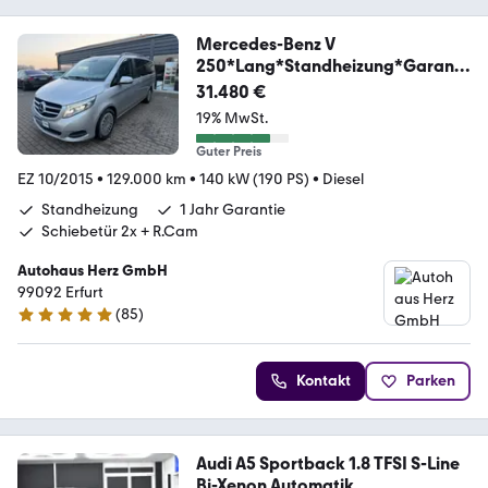
Mercedes-Benz V
250*Lang*Standheizung*Garanti
e*MwSt*R.Cam
31.480 €
19% MwSt.
Guter Preis
EZ 10/2015
•
129.000 km
•
140 kW (190 PS)
•
Diesel
Standheizung
1 Jahr Garantie
Schiebetür 2x + R.Cam
Autohaus Herz GmbH
99092 Erfurt
(
85
)
4.8 Sterne
Kontakt
Parken
Audi A5 Sportback 1.8 TFSI S-Line
Bi-Xenon Automatik