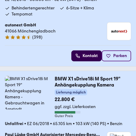
Behindertengerechter
6-Sitze + Klima
Tempomat
autonext GmbH
41066 Mönchengladbach
(
398
)
4.7 Sterne
Kontakt
Parken
BMW X1 sDrive18i M Sport 19"
Anhängekupplung Kamera
Lieferung möglich
22.800 €
ggf. zzgl. Lieferkosten
Guter Preis
Unfallfrei
•
EZ 06/2018
•
65.105 km
•
103 kW (140 PS)
•
Benzin
Paul Lüske GmbH Autorisierter Mercedes-Benz