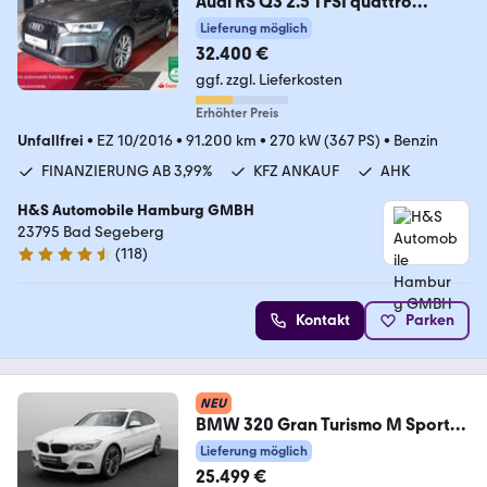
Audi RS Q3 2.5 TFSI quattro
performance PANORAMA*KAME
Lieferung möglich
32.400 €
ggf. zzgl. Lieferkosten
Erhöhter Preis
Unfallfrei
•
EZ 10/2016
•
91.200 km
•
270 kW (367 PS)
•
Benzin
FINANZIERUNG AB 3,99%
KFZ ANKAUF
AHK
H&S Automobile Hamburg GMBH
23795 Bad Segeberg
(
118
)
4.6 Sterne
Kontakt
Parken
NEU
BMW 320 Gran Turismo M Sport
Kamera Alarm HUD 19Zoll
Lieferung möglich
25.499 €