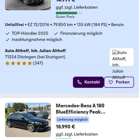
ggf. zzgl. Lieferkosten
Guter Preis
Unfallfrei
•
EZ 12/2016
•
79.850 km
•
135 kW (184 PS)
•
Benzin
TOP-Händler 2025
Finanzierung möglich
Inzahlungnahme möglich
Auto Althoff, Inh. Julian Althoff
71254 Ditzingen (bei Stuttgart)
(
347
)
4.8 Sterne
Kontakt
Parken
Mercedes-Benz A 180
BlueEfficiency Peak
Garantie*Amg Line*KeyL
Lieferung möglich
18.990 €
ggf. zzgl. Lieferkosten