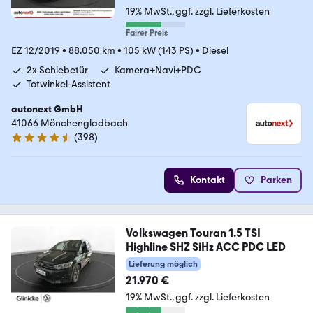
19% MwSt.
ggf. zzgl. Lieferkosten
Fairer Preis
EZ 12/2019
•
88.050 km
•
105 kW (143 PS)
•
Diesel
2x Schiebetür
Kamera+Navi+PDC
Totwinkel-Assistent
autonext GmbH
41066 Mönchengladbach
(
398
)
4.7 Sterne
Kontakt
Parken
Volkswagen Touran 1.5 TSI
Highline SHZ SiHz ACC PDC LED
Lieferung möglich
21.970 €
19% MwSt.
ggf. zzgl. Lieferkosten