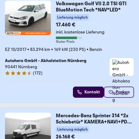
Volkswagen Golf VII 2.0 TSI GTI
BlueMotion Tech *NAV*LED*
Lieferung möglich
17.460 €
inkl. kostenlose Lieferung
Guter Preis
EZ 10/2017
•
83.294 km
•
169 kW (230 PS)
•
Benzin
Autohero GmbH - Abholstation Nürnberg
90441 Nürnberg
(
172
)
4.5 Sterne
Kontakt
Parken
Mercedes-Benz Sprinter 314 *2x
Schiebetür* KAMERA+NAVI+PDC
(37
Lieferung möglich
26.168 €