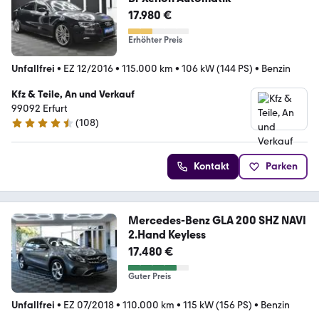
17.980 €
Erhöhter Preis
Unfallfrei
•
EZ 12/2016
•
115.000 km
•
106 kW (144 PS)
•
Benzin
Kfz & Teile, An und Verkauf
99092 Erfurt
(
108
)
4.3 Sterne
Kontakt
Parken
Mercedes-Benz GLA 200 SHZ NAVI
2.Hand Keyless
17.480 €
Guter Preis
Unfallfrei
•
EZ 07/2018
•
110.000 km
•
115 kW (156 PS)
•
Benzin