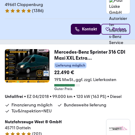
Service & Junge Sterne Verkauf
49661 Cloppenburg
(
1386
)
4.9 Sterne
Kontakt
Parken
Mercedes-Benz Sprinter 316 CDI
Maxi XXL Extra
Lang+Hoch*1.Hand
Lieferung möglich
22.490 €
19% MwSt.
ggf. zzgl. Lieferkosten
Guter Preis
Unfallfrei
•
EZ 04/2018
•
99.000 km
•
120 kW (163 PS)
•
Diesel
Finanzierung möglich
Bundesweite lieferung
Tüv&Inspektion=NEU
Nutzfahrzeuge West ® GmbH
45711 Datteln
(
201
)