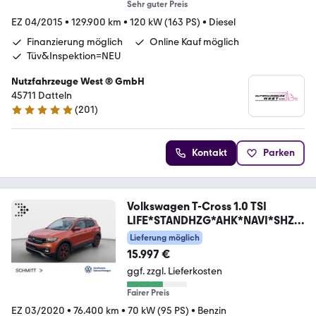
Sehr guter Preis
EZ 04/2015
•
129.900 km
•
120 kW (163 PS)
•
Diesel
Finanzierung möglich
Online Kauf möglich
Tüv&Inspektion=NEU
Nutzfahrzeuge West ® GmbH
45711 Datteln
(
201
)
4.9 Sterne
Kontakt
Parken
Volkswagen T-Cross 1.0 TSI
LIFE*STANDHZG*AHK*NAVI*SHZ*
KLIMA
Lieferung möglich
15.997 €
ggf. zzgl. Lieferkosten
Fairer Preis
EZ 03/2020
•
76.400 km
•
70 kW (95 PS)
•
Benzin