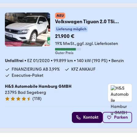
NEU
Volkswagen Tiguan 2.0 TSi
4Motion Standheizung*
Lieferung möglich
21.900 €
19% MwSt.
ggf. zzgl. Lieferkosten
Guter Preis
Unfallfrei
•
EZ 01/2020
•
99.899 km
•
140 kW (190 PS)
•
Benzin
FINANZIERUNG AB 3,99%
KFZ ANKAUF
Executive-Paket
H&S Automobile Hamburg GMBH
23795 Bad Segeberg
(
118
)
4.6 Sterne
Kontakt
Parken