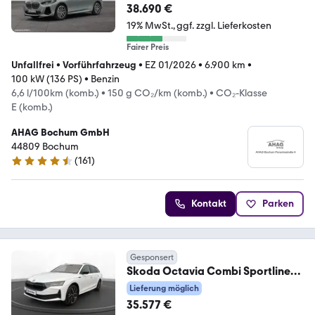
38.690 €
19% MwSt.
ggf. zzgl. Lieferkosten
Fairer Preis
Unfallfrei
•
Vorführfahrzeug
•
EZ 01/2026
•
6.900 km
•
100 kW (136 PS)
•
Benzin
6,6 l/100km (komb.)
•
150 g CO₂/km (komb.)
•
CO₂-Klasse
E (komb.)
AHAG Bochum GmbH
44809 Bochum
(
161
)
4.6 Sterne
Kontakt
Parken
Gesponsert
Skoda Octavia Combi Sportline
1.5 TSI DSG I sofort Ver
Lieferung möglich
35.577 €