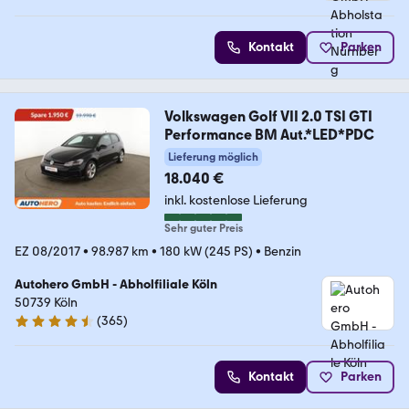
Kontakt
Parken
Volkswagen Golf VII 2.0 TSI GTI
Performance BM Aut.*LED*PDC
Lieferung möglich
18.040 €
inkl. kostenlose Lieferung
Sehr guter Preis
EZ 08/2017
•
98.987 km
•
180 kW (245 PS)
•
Benzin
Autohero GmbH - Abholfiliale Köln
50739 Köln
(
365
)
4.6 Sterne
Kontakt
Parken