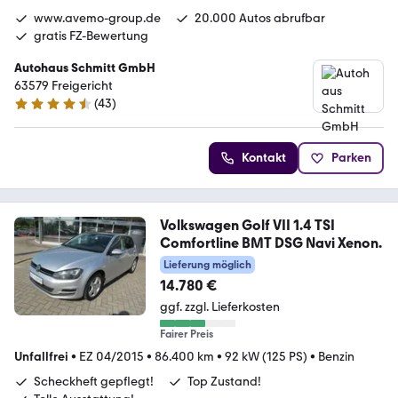
www.avemo-group.de
20.000 Autos abrufbar
gratis FZ-Bewertung
Autohaus Schmitt GmbH
63579 Freigericht
(
43
)
4.7 Sterne
Kontakt
Parken
Volkswagen Golf VII 1.4 TSI
Comfortline BMT DSG Navi Xenon.
Lieferung möglich
14.780 €
ggf. zzgl. Lieferkosten
Fairer Preis
Unfallfrei
•
EZ 04/2015
•
86.400 km
•
92 kW (125 PS)
•
Benzin
Scheckheft gepflegt!
Top Zustand!