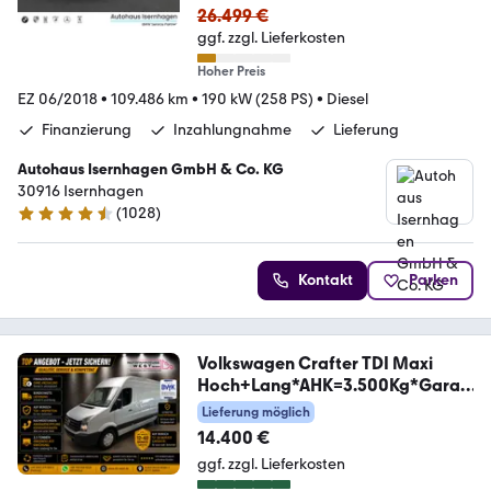
26.499 €
ggf. zzgl. Lieferkosten
Hoher Preis
EZ 06/2018
•
109.486 km
•
190 kW (258 PS)
•
Diesel
Finanzierung
Inzahlungnahme
Lieferung
Autohaus Isernhagen GmbH & Co. KG
30916 Isernhagen
(
1028
)
4.5 Sterne
Kontakt
Parken
Volkswagen Crafter TDI Maxi
Hoch+Lang*AHK=3.500Kg*Garan
tie*
Lieferung möglich
14.400 €
ggf. zzgl. Lieferkosten