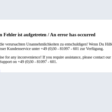
n Fehler ist aufgetreten / An error has occurred
 die verursachten Unannehmlichkeiten zu entschuldigen! Wenn Du Hilfe
unser Kundenservice unter +49 (0)30 - 81097 - 601 zur Verfügung.
se for any inconvenience! If you require assistance, please contact our
upport on +49 (0)30 - 81097 - 601.
e