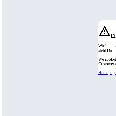
Ei
Wir bitten
steht Dir 
We apologi
Customer S
Homepag